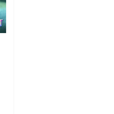
ững
rở
sẽ
hay
 vào
ộc