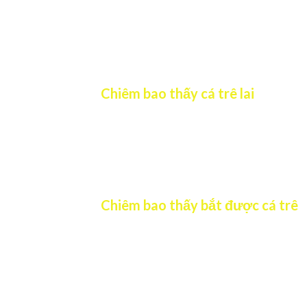
Chiêm bao thấy cá trê cắn cảnh báo bạn 
sống. Bạn sẽ dính vào kiện tụng và bất đ
hết sức thận trọng trong lời nói và hành
tinh thần thật tốt cùng sự tỉnh táo để vư
Chiêm bao thấy cá trê lai
Chiêm bao thấy cá trê lai là điềm báo tíc
Những nỗ lực không ngừng nghỉ của bạn c
đầu tư và lời mời hợp tác sẽ xuất hiện bấ
cơ và thể hiện khả năng của bản thân để
Chiêm bao thấy bắt được cá trê
Hiện tượng mơ là điềm báo chứng tỏ bạn 
đang gặp trở ngại. Bạn là người có bản tí
đường thành công tất nhiên sẽ không dễ d
vội. Hay đôi lúc bạn sẽ vấp ngã nhưng kh
hơn.