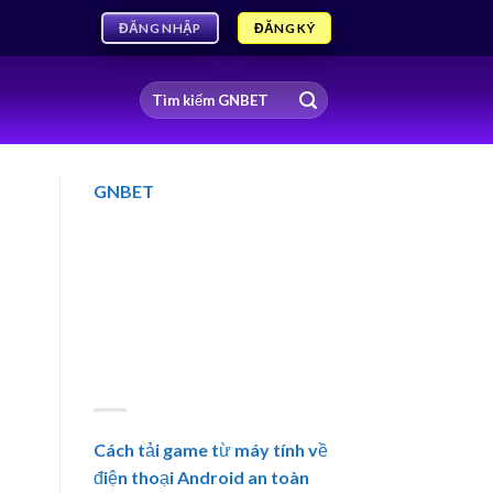
ĐĂNG NHẬP
ĐĂNG KÝ
GNBET
🎖️ GNBET.INFO là
website cá cược trực tuyến
hàng đầu. Đa dạng thể loại cá
cược, nhiều khuyến mãi hấp
dẫn.⭐ Tải GNBET cho
Android, iOS. 🏆
BÀI VIẾT MỚI
o
Cách tải game từ máy tính về
điện thoại Android an toàn