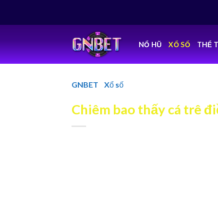
NỔ HŨ
XỔ SỐ
THỂ 
GNBET
-
Xổ số
-
Chiêm bao thấy cá trê đi
Chiêm bao thấy cá trê đi
Chiêm bao thấy cá trê là chủ đề khiến nhiề
thủy trong văn hóa dân gian mà còn chứa đ
viết hôm nay đội ngũ Gnbet sẽ tổng hợp th
dõi để có được ẩn ý tâm linh cũng như luậ