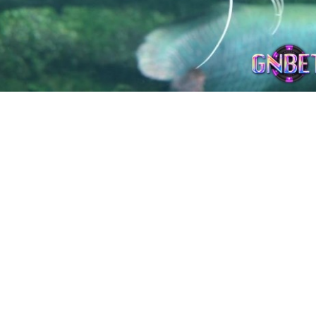
rong dân gian
sự xuất hiện của loài vật quen thuộc mà đằng sau nó sẽ có nh
 nghĩa quan trọng mà chiêm bao mang lại:
sống ở môi trường nước bẩn nên chiêm bao báo hiệu về những t
ng bạn cũng đừng quá lo lắng vì khi bạn có đủ sự kiên trì thì 
hiêm bao sẽ phản ánh sự thay đổi trong công việc, mối quan hệ 
 sẽ có ít nhiều khó khăn nhưng cũng là cơ hội để bạn tiến bước
Hiện tượng mơ cũng cho thấy bạn đang có sự bị động trong cu