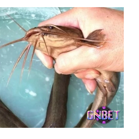
y kiên trì