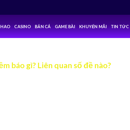
THAO
CASINO
BẮN CÁ
GAME BÀI
KHUYẾN MÃI
TIN TỨC
ềm báo gì? Liên quan số đề nào?
ềm báo gì? Liên quan số đề nào?
u người muốn tìm hiểu. Cá trê không chỉ là loài có ý nghĩa phong
ựng những thông điệp sâu sắc trong mơ. Vậy trong nội dung bài
ông tin quan trọng nhất của chiêm bao thấy cá trê. Bạn hãy the
n ra số đề đi kèm nhé!