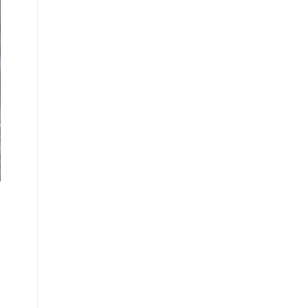
Vì
ẩn ý