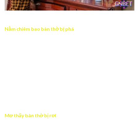
Mơ thấy dọn dẹp bàn thờ báo hiệu về sự thành công
Nằm chiêm bao bàn thờ bị phá
Chiêm bao là lời cảnh báo về sự mất cân bằng trong các
mối quan hệ gia đình và vấn đề khác trong cuộc sống của
bạn. Có vẻ như giữa mọi người đang nảy sinh mâu thuẫn
từ những sự kiện nhỏ nhất. Vì vậy bạn nên chú ý và giải
quyết nhanh chóng để không khiến tình cảm gia đình bị
rạn nứt. Bên cạnh đó, giấc mơ còn nhắc nhở rằng bạn sẽ
gặp phải sự bất ổn trong vấn đề tài chính nếu bạn không
tìm cách giải quyết chúng trước khi mọi thứ trở nên tồi tệ
hơn.
Mơ thấy bàn thờ bị rơi
Hiện tượng chiêm bao là điềm báo không tốt mà bạn cần
lưu ý. Giấc mơ ám chỉ gia đình bạn sẽ gặp phải rắc rối liên