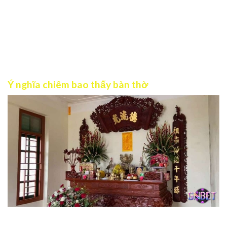
thống mà còn chứa đựng những thông điệp đặc biệt trong
tâm linh. Vậy trong nội dung bài viết sau đây đội ngũ Gnbet
sẽ gửi tới bạn những thông tin quan trọng nhất về chiêm
bao thấy bàn thờ. Bạn hãy theo dõi để có được điềm báo
tương lai cũng như bộ số đề đi kèm nhé!
Ý nghĩa chiêm bao thấy bàn thờ
Chiêm bao thấy bàn thờ có ý nghĩa tâm linh quan trọng