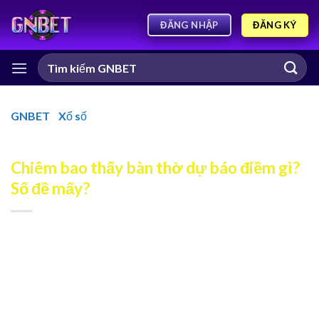
ĐĂNG KÝ
ĐĂNG NHẬP
GNBET
-
Xổ số
-
Chiêm bao thấy bàn thờ dự báo điềm gì?
Số đề mấy?
Chiêm bao thấy bàn thờ dự báo điềm gì?
Số đề mấy?
Chiêm bao thấy bàn thờ không phải là hiện tượng hiếm gặp
nhưng lại mang tới sự tò mò và nhiều câu hỏi đi kèm. Bàn
thờ không chỉ có vai trò quan trọng trong văn hóa truyền