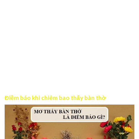
cảnh báo về sức khỏe, mối quan hệ hay công việc của
bạn. Bạn đang bỏ qua một số dấu hiệu sức khỏe mà cơ
thể đang gửi tới hay có sự thay đổi đột ngột trong
cuộc sống. Vì vậy bạn nên quan tâm hơn tới bản thân
và chuẩn bị tinh thần để đối mặt với những thử thách
sắp tới.
Điềm báo về sự hy vọng: Giấc mơ chứng tỏ bạn đang
hy vọng về điều gì đó và mong muốn bình an trong tâm
hồn. Bạn đang ở trong giai đoạn thay đổi và bây giờ
cần có sự kiên nhẫn và tin tưởng để nhận được một
kết quả tốt đẹp trong tương lai.
Điềm báo khi chiêm bao thấy bàn thờ