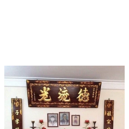
bốc cháy tương ứng với số: 67, 76
Nằm ngủ mơ thấy người khác đang đập phá bàn thờ
tương ứng với số: 54, 45
Nằm ngủ mơ thấy bàn thờ nhà hàng xóm tương ứng
với số: 74, 47
Nằm ngủ mơ thấy bàn thờ nhà người yêu tương ứng
với số: 33, 03