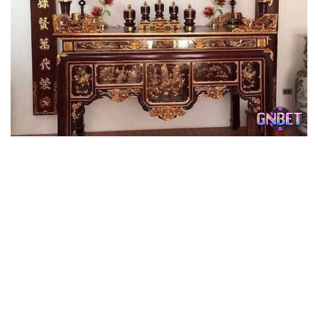
Chiêm bao bàn thờ có bộ số đề lộc lá phía sau
Chiêm bao thấy bàn thờ mang tới những thông điệp quan
trọng trong cuộc sống của bạn. Dù giấc mơ này sẽ chứa
đựng cả điềm báo tốt và xấu nhưng chúng tôi mong rằng
bạn sẽ luôn chuẩn bị tốt tinh thần và điều chỉnh hành động
để có được sự thành công. Hy vọng bài viết trên đây của
Gnbet hữu ích tới bạn. Cuối cùng, bạn đừng quên thử sức
với con số đề may mắn mà chiêm bao thấy bàn thờ mang
lại nhé!