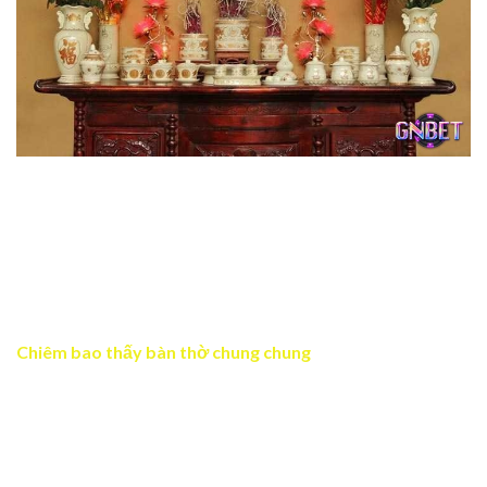
Chiêm bao thấy bàn thờ có điềm báo đặc biệt phía sau
Chiêm bao thấy bàn thờ có những điềm báo mang tính
chất thiêng liêng. Vậy hãy cùng tìm kiếm lời giải mộng
chuẩn xác cho từng chiêm bao thấy bàn thờ theo danh
sách như sau:
Chiêm bao thấy bàn thờ chung chung
Chiêm bao thấy bàn thờ chung chung thường là dấu hiệu
cho thấy bạn sẽ gặp may mắn. Bàn thờ biểu tượng cho
sự tôn kính với tổ tiên, vì vậy có vẻ như bạn đang được bề
trên chỉ đường dẫn lối để đi đúng hướng. Trong tương lai