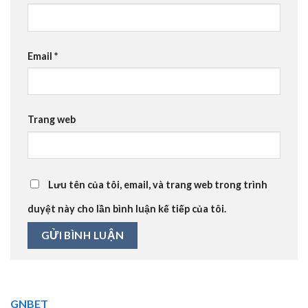
Email
*
Trang web
Lưu tên của tôi, email, và trang web trong trình
duyệt này cho lần bình luận kế tiếp của tôi.
GNBET
🎖️ GNBET.INFO là website cá cược trực tuyến