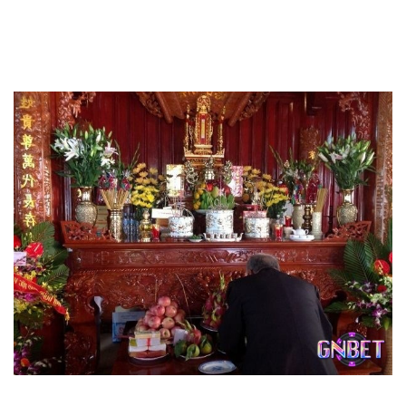
sống của họ và đã tới lúc bạn cần góp ý để cải thiện tình
hình. Hãy nhớ rằng sự chia sẻ chân thành của bạn sẽ giúp
họ nhìn nhận được con đường đúng đắn.
Mơ bàn thờ nhà người khác nhắc bạn nên giúp người khác