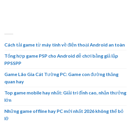
hàng đầu. Đa dạng thể loại cá cược, nhiều khuyến mãi hấp
dẫn.⭐ Tải GNBET cho Android, iOS. 🏆
BÀI VIẾT MỚI
Cách tải game từ máy tính về điện thoại Android an toàn
Tổng hợp game PSP cho Android dễ chơi bằng giả lập
PPSSPP
Game Lão Gia Cát Tường PC: Game con đường thăng
quan hay
Top game mobile hay nhất: Giải trí đỉnh cao, nhận thưởng
lớn
Những game offline hay PC mới nhất 2026 không thể bỏ
lỡ