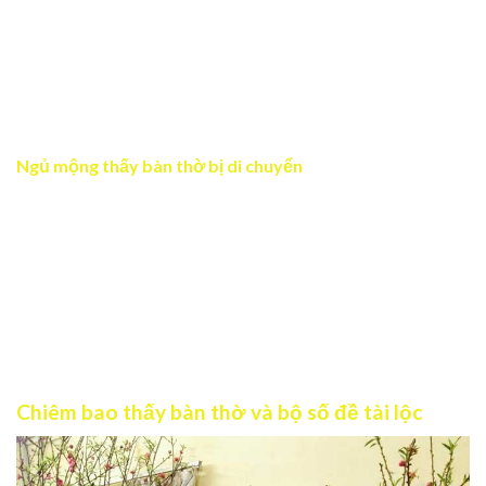
quan tới pháp lý mà không thể lường trước được. Khả
năng cao phía bạn sẽ không thể giành chiến thắng nếu
kiện tụng. Do đó bạn hãy nhắn nhở mọi người cần cẩn
trọng hơn trong mọi lời nói và hành động để giảm thiểu
hậu quả.
Ngủ mộng thấy bàn thờ bị di chuyển
Chiêm bao chứng tỏ bạn đang trải qua sự thay đổi lớn
trong cuộc sống như cách sống, mối quan hệ, công việc.
Điều này sẽ gây ra sự lo lắng và bất an nhưng bạn đừng
vội bỏ cuộc. Khi bạn đủ bản lĩnh thì chắc chắn bạn sẽ đưa
mọi thứ trở lại trạng thái cân bằng. Vì vậy hãy luôn tự tin
vào chính mình và đừng ngần ngại tìm sự giúp đỡ từ
những người bản thân tin tưởng.
Chiêm bao thấy bàn thờ và bộ số đề tài lộc