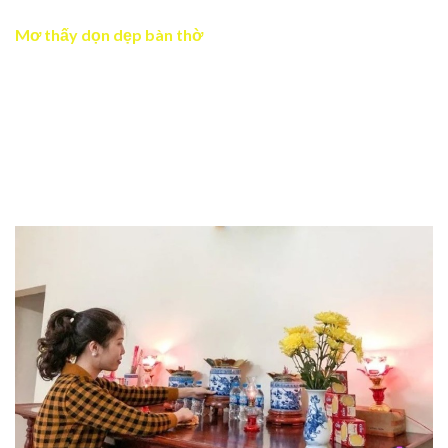
Mơ thấy dọn dẹp bàn thờ
Chiêm bao thấy bàn thờ trong bối cảnh này cho biết bạn
đang chuẩn bị cho sự kiện quan trọng hay sự thay đổi
trong cuộc sống. Dọn dẹp chính là hành động làm mới
chính mình để đón nhận cơ hội hoặc cải thiện điều nào đó.
Chiêm bao báo hiệu rằng bạn sẽ đạt được thành công nếu
tiếp tục duy trì sự tập trung và nỗ lực.