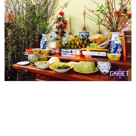
Chiêm bao bàn thờ sẽ giúp chủ mộng trúng đề
Chiêm bao thấy bàn thờ sẽ giúp bạn trúng đề nhờ vào
các con số như sau:
Nằm ngủ mơ thấy ban thờ bị phá tương ứng với số:
04, 62