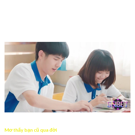
qua. Bạn tiếc nuối vì đã bỏ lỡ đi người quan trọng hay
những cơ hội đã không thể quay lại. Nhưng chiêm bao
nhắc nhở bạn không nên nghĩ nhiều về điều đã qua mà cần
trung vào những cơ hội mới mà cuộc sống hiện tại mang
lại.
Mơ đi học cùng bạn cũ nhắc nhở nên hướng tới tương lai
Mơ thấy bạn cũ qua đời