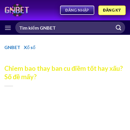
ĐĂNG KÝ
ĐĂNG NHẬP
GNBET
-
Xổ số
-
Chiem bao thay ban cu điềm tốt hay
xấu? Số đề mấy?
Chiem bao thay ban cu điềm tốt hay xấu?
Số đề mấy?
Chiem bao thay ban cu là hiện tượng khá phổ biến và
thường khiến người mơ vô cùng bối rối. Những người bạn
cũ thường gắn với kỷ niệm, mối quan từng thân thiết ở quá