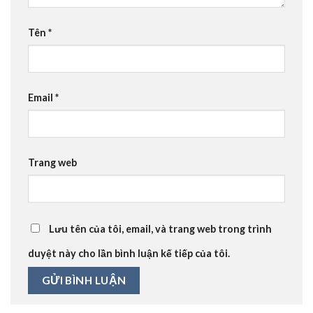
Tên
*
Email
*
Trang web
Lưu tên của tôi, email, và trang web trong trình
duyệt này cho lần bình luận kế tiếp của tôi.