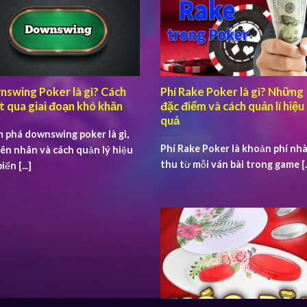
swing Poker là gì? Cách
Phí Rake Poker là gì? Những
 qua giai đoạn khó khăn
đặc điểm và cách quản lí hiệu
quả
 phá downswing poker là gì,
Phí Rake Poker là khoản phí nhà
ên nhân và cách quản lý hiệu
thu từ mỗi ván bài trong game [..
iến [...]