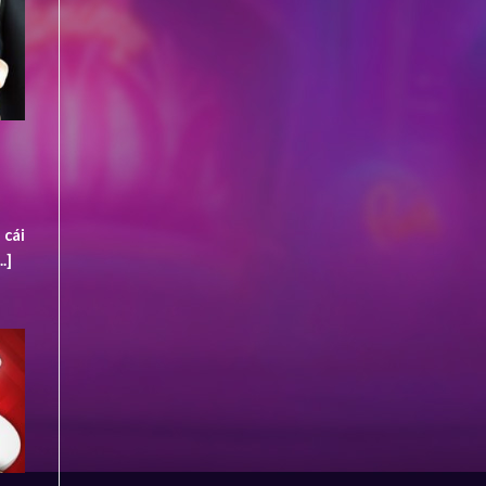
 cái
.]