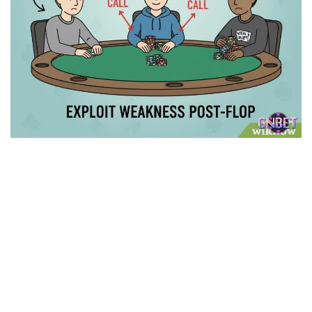
Người chơi poker cân nhắc “call” nhẹ với bài tiềm năng ở
Big Blind, sau đó khai thác điểm yếu đối thủ sau flop
Đôi khi, thay vì tố ngược, việc call (theo bài) nhẹ cũng là
một lựa chọn tốt để đối phó với Steal.
Call nhẹ:
Là hành động, theo cược của đối thủ, mà
không tăng cược, thường là với một bộ bài có tiềm
năng nhưng chưa đủ mạnh để 3-bet.
Khi nào nên call nhẹ: