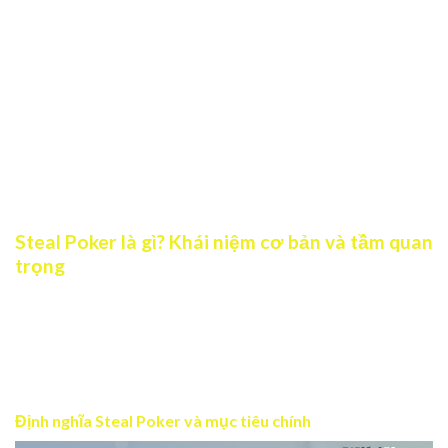
năng, chiến thuật và khả năng đọc vị đối thủ. Trong số vô
vàn chiến thuật đó, “Steal Poker là gì,” nổi lên như một vũ
khí sắc bén, cho phép người chơi giành được những pot
(tiền cược) quý giá mà không cần sở hữu một bộ bài
mạnh. gnbet sẽ đi sâu giải thích khái niệm Steal Poker là
gì, tầm quan trọng của nó trong Poker hiện đại, các yếu tố
cần thiết để thực hiện một cú Steal Poker là gì thành
công, những rủi ro tiềm ẩn và cách đối phó.
Steal Poker là gì? Khái niệm cơ bản và tầm quan
trọng
Steal Poker là gì? là một trong những chiến thuật tấn
công chủ động và tinh tế nhất trong Poker, cho phép
người chơi giành lợi thế mà không cần dựa vào sức mạnh
của bộ bài.
Định nghĩa Steal Poker và mục tiêu chính