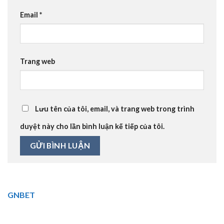
Email
*
Trang web
Lưu tên của tôi, email, và trang web trong trình
duyệt này cho lần bình luận kế tiếp của tôi.
GNBET
🎖️ GNBET.INFO là website cá cược trực tuyến
hàng đầu. Đa dạng thể loại cá cược, nhiều khuyến mãi hấp
dẫn.⭐ Tải GNBET cho Android, iOS. 🏆