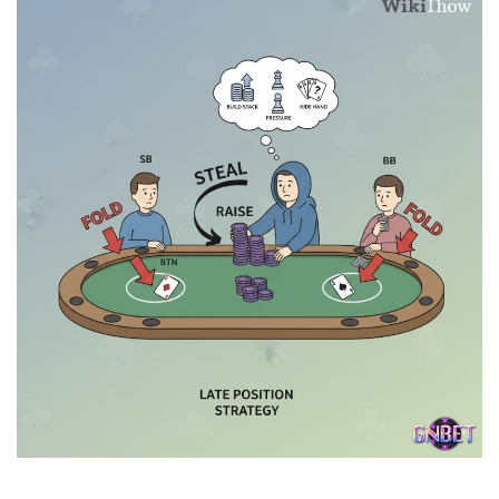
Steal Poker là gì? Cùng gnbet khám phá nhé!