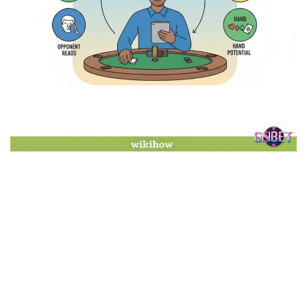
Người chơi poker thực hiện “”re-steal”” và “”3-bet light”” để
đối phó chiến thuật Steal của đối thủ
Khi bạn đang ở vị trí mù (Small Blind hoặc Big Blind), và
nghi ngờ đối thủ ở vị trí muộn đang thực hiện Steal, một
trong những cách đối phó hiệu quả nhất là “re-steal” hay
còn gọi là “3-bet light”.
Re-steal:
Là hành động tố ngược lại cú Steal của đối