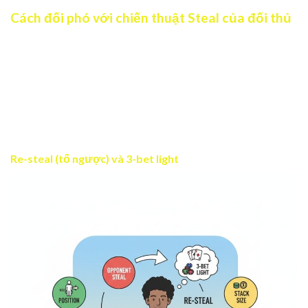
Cách đối phó với chiến thuật Steal của đối thủ
Trong Poker, không chỉ quan trọng là biết cách tấn công
mà còn cần phải có khả năng phòng thủ vững chắc. Khi
đối thủ liên tục sử dụng chiến thuật Steal poker là gì, việc
hiểu rõ cách thức phản ứng và đối phó sẽ giúp bạn bảo vệ
blinds của mình, lật ngược thế cờ và thậm chí là giành lại
lợi thế.
Re-steal (tố ngược) và 3-bet light