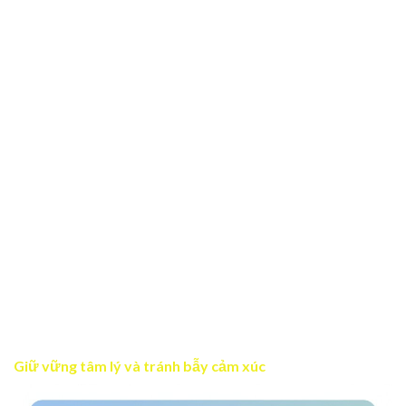
Đặt mục tiêu lợi nhuận và giới hạn thua lỗ:
Đặt ra một
mục tiêu lợi nhuận cụ thể (ví dụ: tăng 10-20% số vốn
ban đầu) và giới hạn thua lỗ (ví dụ: mất 30-50% số vốn).
Điều này đòi hỏi sự kỷ luật và tránh để cảm xúc chi
phối.
Tránh đặt cược cửa Hòa.:
Do lợi thế nhà cái của cửa
Hòa rất cao (khoảng 14.36%), đây là cửa cược kém
hiệu quả nhất về mặt xác suất. Việc tránh cửa này sẽ
giúp tăng cơ hội duy trì vốn trong dài hạn.
Áp dụng những nguyên tắc quản lý vốn này không đảm
bảo bạn sẽ thắng, nhưng nó giúp bạn kiểm soát rủi ro,
bảo vệ tài chính cá nhân và duy trì một trải nghiệm giải trí
lành mạnh hơn.
Giữ vững tâm lý và tránh bẫy cảm xúc