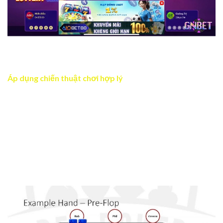
Bàn cược nhỏ, phí thấp, cơ hội giữ lợi nhuận cao hơn cho
anh em cược thủ
Áp dụng chiến thuật chơi hợp lý
Lối chơi khôn ngoan không chỉ nâng cao cơ hội chiến
thắng mà còn giúp hạn chế số lần phải trả phí rake poker
một cách không cần thiết. Hãy tập trung vào những hand
có xác suất thắng cao, tránh tham gia các tình huống rủi
ro thiếu tính toán. Khi chọn hand kỹ lưỡng và vận dụng
chiến thuật đúng đắn, bạn sẽ cải thiện hiệu quả chơi và
giảm thiểu ảnh hưởng tiêu cực từ rake.