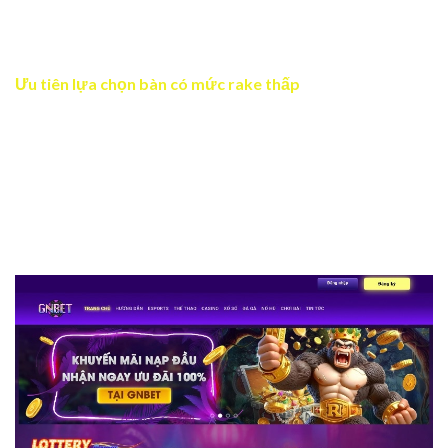
soát dòng tiền hiệu quả hơn, đồng thời hạn chế tác động
của phí rake poker lên lợi nhuận về lâu dài.
Ưu tiên lựa chọn bàn có mức rake thấp
Nền tảng như Gnbet cung cấp nhiều bàn poker với mức
cược khác nhau, từ thấp đến cao. Lời khuyên là nên ưu
tiên tham gia các bàn cược nhỏ, vì thường đi kèm với
mức phí rake poker thấp hơn. Điều này giúp bạn giảm
thiểu chi phí mỗi ván bài và tăng khả năng giữ lại lợi nhuận
sau mỗi phiên chơi.