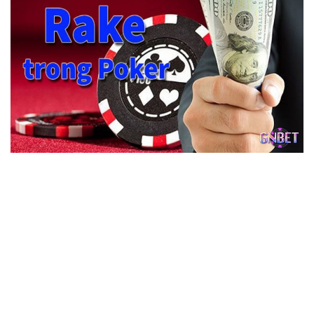
Hiểu rõ cách tính phí Rake Poker giúp anh em đưa ra
quyết định thông minh hơn khi chọn bàn chơi và sàn
poker
Mặc dù rake không làm thay đổi luật chơi poker, nhưng
nó lại ảnh hưởng đáng kể đến lợi nhuận lâu dài của người
chơi. Do đó, việc hiểu rõ rake là gì, cách tính và mức độ
ảnh hưởng của nó đến bankroll (nguồn vốn chơi) sẽ giúp
người chơi đưa ra những lựa chọn sáng suốt hơn khi