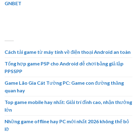
GNBET
🎖️ GNBET.INFO là website cá cược trực tuyến
hàng đầu. Đa dạng thể loại cá cược, nhiều khuyến mãi hấp
dẫn.⭐ Tải GNBET cho Android, iOS. 🏆
BÀI VIẾT MỚI
Cách tải game từ máy tính về điện thoại Android an toàn
Tổng hợp game PSP cho Android dễ chơi bằng giả lập
PPSSPP
Game Lão Gia Cát Tường PC: Game con đường thăng
quan hay
Top game mobile hay nhất: Giải trí đỉnh cao, nhận thưởng
lớn
Những game offline hay PC mới nhất 2026 không thể bỏ
lỡ