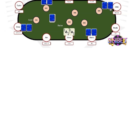
Chơi chắc tay, chọn hand thông minh để tránh phải đóng
phí rake vô ích
Phí Rake Poker là một yếu tố không thể tách rời trong
mỗi ván chơi cũng như trong cơ chế hoạt động của nhà cái
Gnbet. Việc nắm rõ cách tính rake và biết cách quản lý
hiệu quả sẽ giúp người chơi nâng cao khả năng chiến
thắng một cách rõ rệt. Đồng thời, điều này cũng giúp tiết
kiệm đáng kể chi phí khi tham gia các bàn cược khác
nhau. Chúc anh em luôn sáng suốt và đạt được nhiều
thành công khi chơi Poker tại Gnbet!