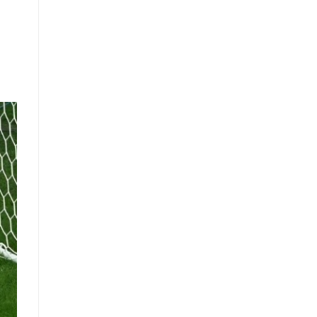
đi
dựa
h,
ọng