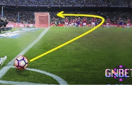
ủ thực hiện đá phạt góc mà anh em nên biết
 cuộc, nhưng cầu thủ thực hiện lại dùng tay chạm bóng trướ
 sẽ bị coi là phạm lỗi dùng tay. Khi đó, đội đối phương sẽ đượ
í vi phạm. Tùy vào khu vực phạm lỗi, tình huống này có thể gây