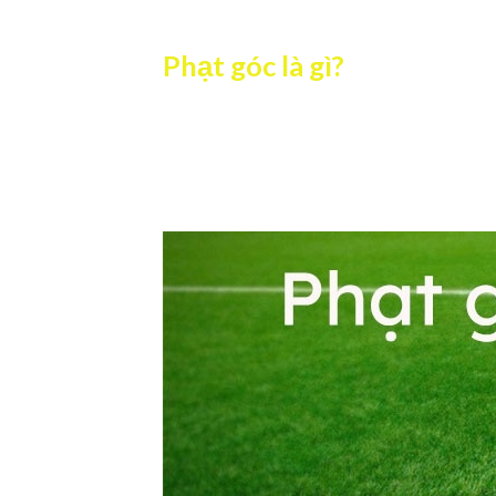
Phạt góc là gì?
Phạt góc là gì? Phạt góc xảy ra khi bóng 
không khí, và lần chạm cuối cùng là của 
tình huống này xuất hiện khá thường xuyên
phương.