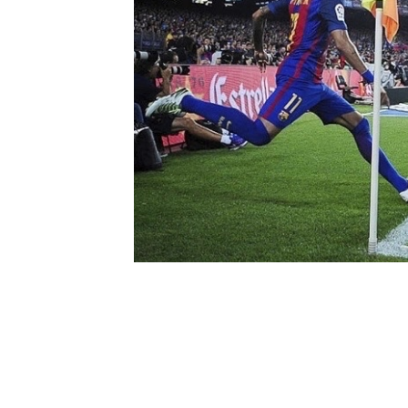
Những lỗi thường xuyên xảy ra khi cầu th
Trong trường hợp bóng đã được đá và vào
khi bất kỳ ai khác chạm vào, hành động này
hưởng một quả đá phạt trực tiếp tại vị tr
nguy hiểm lớn trước khung thành.