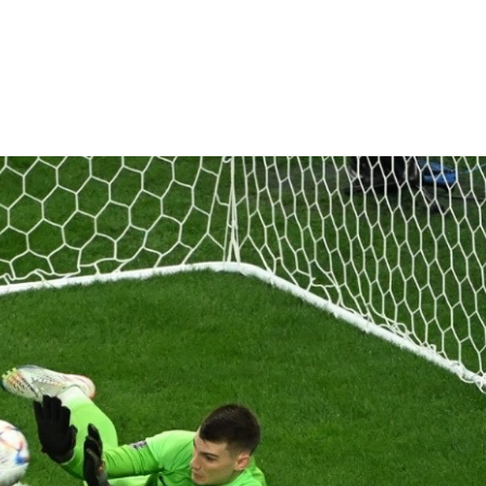
à đã hoàn toàn vượt qua đường biên ngang khi toàn bộ bóng 
ay bay trong không trung. Phạt góc là gì cũng được xác định 
ng chưa được ghi bàn và đi ra ngoài vùng phía sau khung thàn
đội tấn công hưởng quả phạt góc. Đây là cơ sở quan trọng để tr
heo.