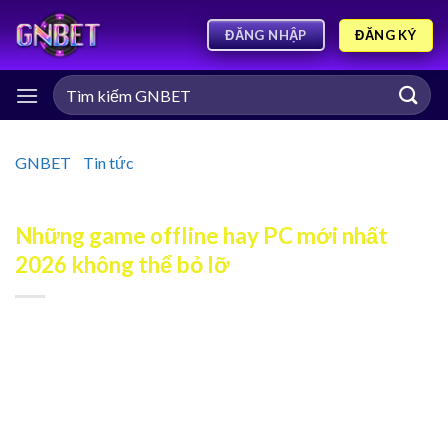
ĐĂNG KÝ
ĐĂNG NHẬP
GNBET
-
Tin tức
-
Những game offline hay PC mới nhất
2026 không thể bỏ lỡ
Những game offline hay PC mới nhất
2026 không thể bỏ lỡ
Trong thế giới giải trí số luôn đòi hỏi kết nối mạng, việc tìm
về những game offline hay PC giống như một chuyến du hành
về miền tự do tuyệt đối. Không giật lag, không phụ thuộc vào