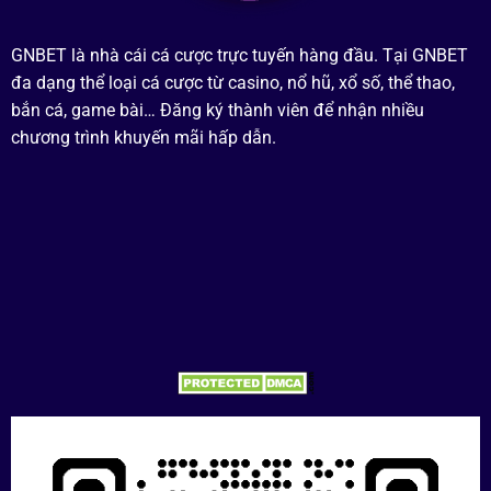
GNBET là nhà cái cá cược trực tuyến hàng đầu. Tại GNBET
đa dạng thể loại cá cược từ casino, nổ hũ, xổ số, thể thao,
bắn cá, game bài… Đăng ký thành viên để nhận nhiều
chương trình khuyến mãi hấp dẫn.