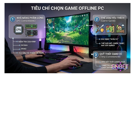
Tiêu chí chọn những game offline hay PC: kiểm tra cấu hình
máy (CPU, RAM, GPU), thể loại game yêu thích (phiêu lưu,
chiến thuật, xây dựng) và quỹ thời gian chơi
Thực tế phũ phàng là không phải chiếc PC nào cũng có thể
“chiến” mọi tựa những game offline hay PC. Đây là bộ lọc đầu
tiên và quan trọng nhất. Một case hay gặp là anh em nghe bạn
bè “review có cánh”, vội vàng tải game về cài đặt cả buổi tối,