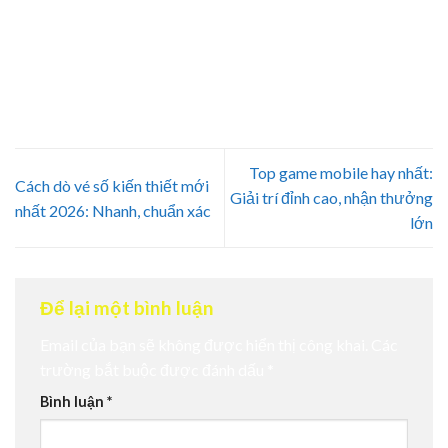
tạo ra. Đó là sức mạnh bền bỉ, của những câu chuyện được
kể một mình, một trải nghiệm mà không một chế độ chơi
mạng nào có thể thay thế hoàn toàn. Hãy chọn cho mình một
cuộc phiêu lưu, tắt kết nối mạng, và bắt đầu hành trình.
Top game mobile hay nhất:
Cách dò vé số kiến thiết mới
Giải trí đỉnh cao, nhận thưởng
nhất 2026: Nhanh, chuẩn xác
lớn
Để lại một bình luận
Email của bạn sẽ không được hiển thị công khai.
Các
trường bắt buộc được đánh dấu
*
Bình luận
*