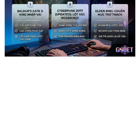
Top những game offline hay PC 2026 cho fan bom tấn đồ họa
& cốt truyện: Baldur’s Gate 3, Cyberpunk 2077, Elden Ring
với thế giới mở, lựa chọn phức tạp, độ khó cao, hiển thị trên
màn hình máy tính
Baldur’s Gate 3:
Không thể không nhắc đến, “ông vua”
của dòng game nhập vai hiện đại. Với một thế giới rộng
lớn, hệ thống lựa chọn và hệ quả phức tạp, mỗi lượt chơi
của bạn đều là một câu chuyện độc nhất. Lối chơi theo
lượt (turn-based) cho phép bạn suy tính kỹ lưỡng, hoàn
hảo cho trải nghiệm offline không vội vã.