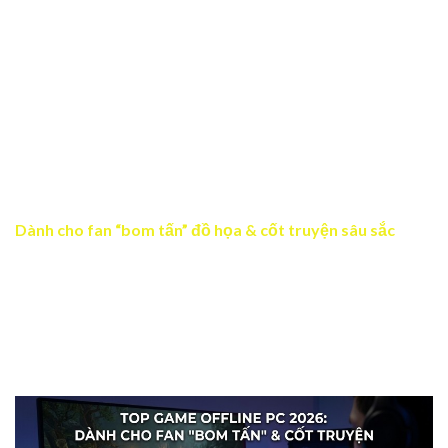
về đồ họa đến những viên ngọc indie sáng tạo, bạn chắc chắn
sẽ tìm thấy lựa chọn phù hợp cho mình.
Không có một game nào là “tốt nhất” cho tất cả mọi người.
Thay vì đưa ra một danh sách những game offline hay PC dài
dằng dặc, chúng ta sẽ đi sâu vào từng “gu” chơi game phổ
biến, với những cái tên đã được kiểm chứng và cả những dự
án đầy hứa hẹn cho tương lai gần.
Dành cho fan “bom tấn” đồ họa & cốt truyện sâu sắc
Đây là nhóm game thủ tìm kiếm một trải nghiệm điện ảnh,
một thế giới ảo sống động đến từng chi tiết và một câu
chuyện khiến họ phải suy ngẫm. Họ sẵn sàng đầu tư vào một
dàn PC mạnh mẽ để tận hưởng trọn vẹn vẻ đẹp của công
nghệ đồ họa đỉnh cao.