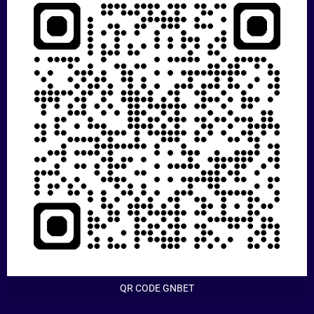
QR CODE GNBET