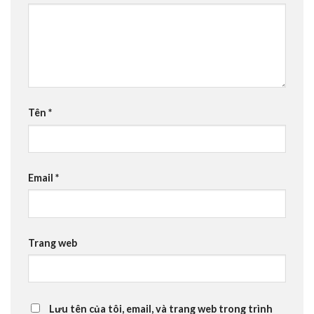
Tên
*
Email
*
Trang web
Lưu tên của tôi, email, và trang web trong trình