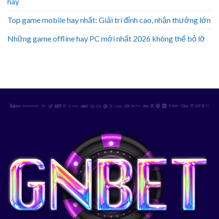
hay
Top game mobile hay nhất: Giải trí đỉnh cao, nhận thưởng lớn
Những game offline hay PC mới nhất 2026 không thể bỏ lỡ