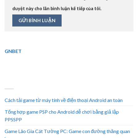
duyệt này cho lần bình luận kế tiếp của tôi.
GNBET
🎖️ GNBET.INFO là website cá cược trực tuyến hàng
đầu. Đa dạng thể loại cá cược, nhiều khuyến mãi hấp dẫn.⭐
Tải GNBET cho Android, iOS. 🏆
BÀI VIẾT MỚI
Cách tải game từ máy tính về điện thoại Android an toàn
Tổng hợp game PSP cho Android dễ chơi bằng giả lập
PPSSPP
Game Lão Gia Cát Tường PC: Game con đường thăng quan