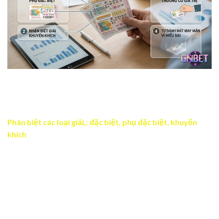
Giải mã cơ cấu giải thưởng vé số, hướng dẫn xác định giải
Phụ Đặc biệt, giải Khuyến khích và tránh vứt bỏ vé trúng giá
trị
Phân biệt các loại giải,: đặc biệt, phụ đặc biệt, khuyến
khích
Đây là khu vực gây nhầm lẫn nhiều nhất. Cần phân biệt rõ
cách dò vé số kiến thiết:
Giải Đặc biệt:
Trùng khớp toàn bộ 6 chữ số của giải Đặc
biệt. Đây là giải thưởng cao nhất.
Giải Phụ Đặc biệt:
Dành cho những vé chỉ sai 1 chữ số ở