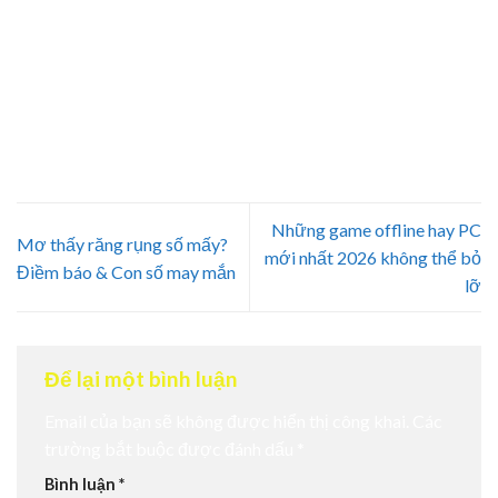
Khi đã nắm vững các nguyên tắc, bạn sẽ không bao giờ phải
lo lắng, về việc tự đánh rơi may mắn. Hãy coi việc dò số là
bước cuối cùng, quan trọng nhất trong trải nghiệm giải trí có
rủi ro này, và thực hiện nó một cách thông minh trong cách dò
vé số kiến thiết.
Những game offline hay PC
Mơ thấy răng rụng số mấy?
mới nhất 2026 không thể bỏ
Điềm báo & Con số may mắn
lỡ
Để lại một bình luận
Email của bạn sẽ không được hiển thị công khai.
Các
trường bắt buộc được đánh dấu
*
Bình luận
*