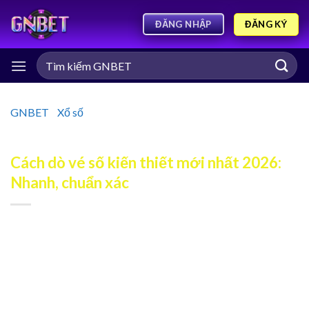
ĐĂNG KÝ
ĐĂNG NHẬP
GNBET
-
Xổ số
-
Cách dò vé số kiến thiết mới nhất 2026:
Nhanh, chuẩn xác
Cách dò vé số kiến thiết mới nhất 2026:
Nhanh, chuẩn xác
Cầm trên tay tấm vé số, cảm giác hồi hộp xen lẫn hy vọng là
điều không của riêng ai. Nhưng sau 16h30 mỗi ngày, sự háo
hức đó nhanh chóng chuyển thành một câu hỏi cấp bách. Tìm