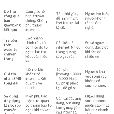
ƯU ĐIỂM
PHÁP
ĐIỂM
VỚI AI?
Dò thủ
Cảm giác hồi
Tốn thời gian,
Người lớn tuổi,
công qua
hộp, truyền
dễ nhìn nhầm,
người không
báo
thống. Không
khó tra cứu lại
rành công
giấy/bảng
phụ thuộc
kỳ cũ.
nghệ.
kết quả
internet.
Cực nhanh,
Tra cứu
chính xác, có
Cần kết nối
Đa số người
trên
công cụ dò tự
internet. Nhiều
dùng, đặc biệt
website
động, lưu trữ
trang quảng
khi cần dò
chuyên
kết quả nhiều
cáo gây rối.
nhiều vé.
trang
kỳ.
Tiện lợi khi
Tốn phí
Người ở khu
Gửi tin
không có
(khoảng 1.000đ
vực sóng yếu,
nhắn SMS
internet. Kết
– 5.000đ/tin).
không có
tổng đài
quả trả về
Cú pháp phức
smartphone.
nhanh.
tạp, dễ gõ sai.
Sử dụng
Miễn phí, giao
Người dùng
Cần cài đặt ứng
ứng dụng
diện trực quan,
smartphone,
dụng, tốn dung
(Zalo, app
có thông báo tự
muốn cập nhật
lượng máy, yêu
chuyên
động khi có kết
kết quả nhanh
cầu internet.