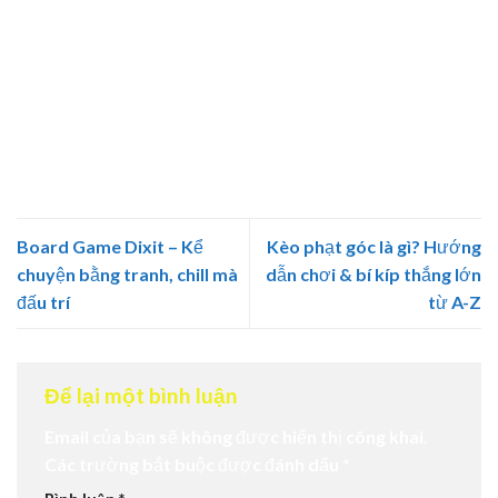
Điều quan trọng nhất là giữ tinh thần tôn trọng, biết tiết
chế để cuộc vui trọn vẹn. Mong rằng bài viết này giúp bạn
tự tin rủ bạn bè vào cuộc, để mỗi lần ghép thẻ đều trở
thành một kỷ niệm cười “muốn xỉu” cùng
board game
odd
.
Board Game Dixit – Kể
Kèo phạt góc là gì? Hướng
chuyện bằng tranh, chill mà
dẫn chơi & bí kíp thắng lớn
đấu trí
từ A-Z
Để lại một bình luận
Email của bạn sẽ không được hiển thị công khai.
Các trường bắt buộc được đánh dấu
*