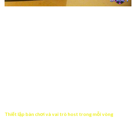
Trong buổi gặp mặt tại nhà, mỗi người sẽ chọn một thẻ
trắng phù hợp để ghép với thẻ đen đang được đưa ra
Giữ bí mật thẻ nộp là yếu tố làm phần công bố hấp dẫn,
nên hãy nhắc mọi người hạn chế lộ biểu cảm khi chọn thẻ.
Nếu có người mới, bạn có thể cho họ xem vài thẻ mẫu để
hiểu chất hài, nhưng tránh spoiler quá nhiều khiến bất
ngờ giảm. Sau mỗi vòng, rút bù thẻ trắng ngay giúp tay
bài luôn đủ và tránh đứng chờ. Bạn cũng có thể đặt giới
hạn thời gian chọn thẻ để nhịp chơi không bị chậm, nhất là
khi nhóm đông. Những tối ưu nhỏ này làm trải nghiệm liền
mạch và giữ tiếng cười đều. Nhờ vậy,
board game odd
dễ
trở thành trò “cứ mở là vui”.
Thiết lập bàn chơi và vai trò host trong mỗi vòng
Hãy chọn host vòng đầu bằng cách đơn giản như bốc
thăm hoặc người đến sớm nhất để bàn vào game nhanh.