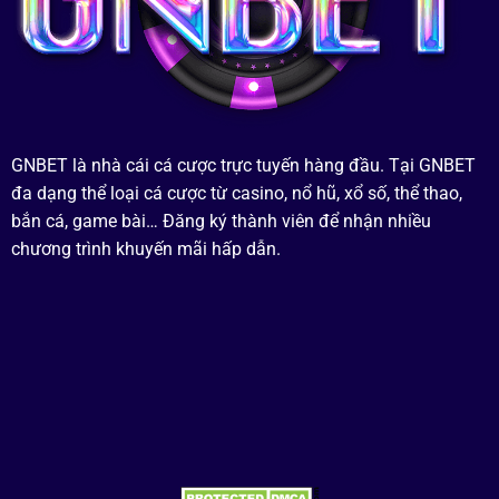
GNBET là nhà cái cá cược trực tuyến hàng đầu. Tại GNBET
đa dạng thể loại cá cược từ casino, nổ hũ, xổ số, thể thao,
bắn cá, game bài… Đăng ký thành viên để nhận nhiều
chương trình khuyến mãi hấp dẫn.