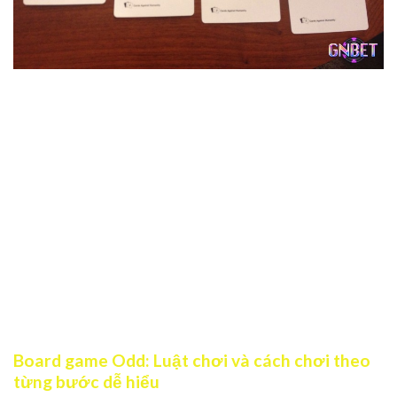
Host cầm thẻ đen giữa bàn ăn và mọi người đang úp thẻ
trắng để giữ bí mật
Ván chạy nhanh nên host được luân phiên liên tục, không
ai phải ôm vai trò “cầm nhịp” quá lâu. Bạn cần linh hoạt
theo “gu” hài của họ: có người mê chơi chữ, có người lại
nghiêng về những liên tưởng đời thường. Nhờ vậy, cuộc
chơi tự thêm một tầng thú vị vừa đặt thẻ, vừa đoán xem
host sẽ “bắt” kiểu gì. Khi cả bàn đã quen nhịp, đoạn đọc
đáp án giống một tiết mục mini, càng nghe càng cuốn. Vì
thế,
board game odd
rất hợp cho nhóm muốn cười nhanh
và cười thật.
Board game Odd: Luật chơi và cách chơi theo
từng bước dễ hiểu