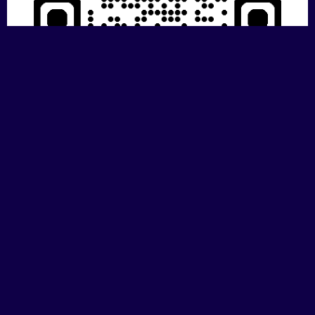
QR CODE GNBET