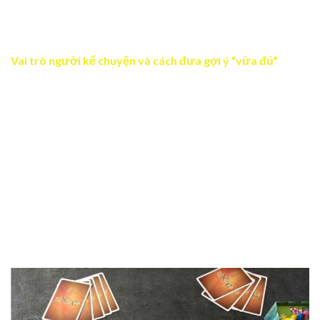
bị lúng túng. Nhờ luật gọn và nhịp rõ ràng,
Board Game
Dixit
rất hợp cho những nhóm thích chơi casual.
Vai trò người kể chuyện và cách đưa gợi ý “vừa đủ”
Ở mỗi lượt, một người sẽ vào vai kể chuyện và kín đáo
chọn một lá bài đang cầm. Tiếp đó, người này đưa ra
manh mối bằng một câu ngắn, vài chữ, một đoạn thơ,
hoặc bất kỳ cách thể hiện nào mà cả nhóm đã thống nhất.
Manh mối “chuẩn” là kiểu khiến chỉ vài người bắt đúng ý,
nhưng vẫn đủ mơ hồ để những người khác dễ chọn nhầm.
Nói quá lộ thì hầu như ai cũng đoán ra, đồng nghĩa bạn
mất lợi thế. Ngược lại, nếu gợi ý quá xa, chẳng ai đoán
đúng và lượt chơi sẽ thiếu cao trào. Khi làm chủ được
nhịp gợi ý ấy,
Board Game Dixit
sẽ càng chơi càng mê.