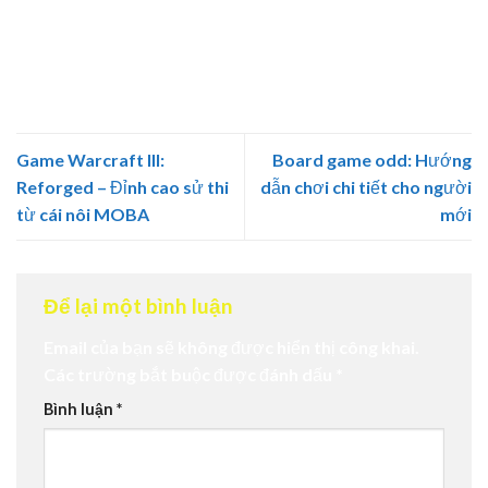
tượng và cùng giải mã. Hy vọng bài viết giúp bạn tự tin
mở bàn và tận hưởng trọn vẹn chất thơ của
Board Game
Dixit
.
Game Warcraft III:
Board game odd: Hướng
Reforged – Đỉnh cao sử thi
dẫn chơi chi tiết cho người
từ cái nôi MOBA
mới
Để lại một bình luận
Email của bạn sẽ không được hiển thị công khai.
Các trường bắt buộc được đánh dấu
*
Bình luận
*