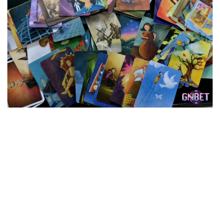
Bảng điểm được cập nhật sau mỗi vòng khi mọi người kiểm
tra phiếu bầu và cộng điểm
Để chấm điểm nhanh, bạn có thể phân công một người
chuyên cập nhật bảng điểm hoặc để người kể chuyện
vòng đó chịu trách nhiệm. Với nhóm mới, hãy nhắc lại quy
tắc điểm trong vài vòng đầu để tránh hiểu sai khiến cuộc
vui bị khựng. Bạn cũng nên thống nhất cách kết thúc ván,
như đạt mốc điểm trước hoặc chơi theo số vòng cố định