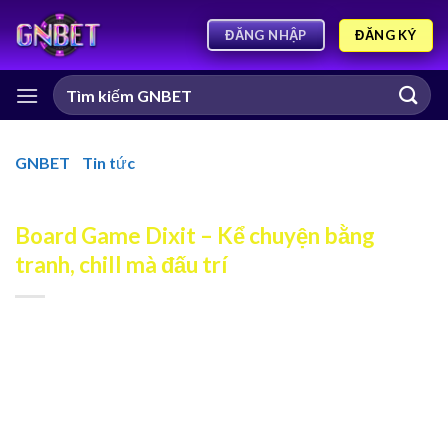
ĐĂNG KÝ
ĐĂNG NHẬP
GNBET
-
Tin tức
-
Board Game Dixit – Kể chuyện bằng
tranh, chill mà đấu trí
Board Game Dixit – Kể chuyện bằng
tranh, chill mà đấu trí
Bạn muốn một board game vừa đẹp, vừa kích thích trí
tưởng tượng, lại đủ “mở” để ai cũng có đất kể chuyện
theo cách riêng?
Board Game Dixit
đúng kiểu trò chơi