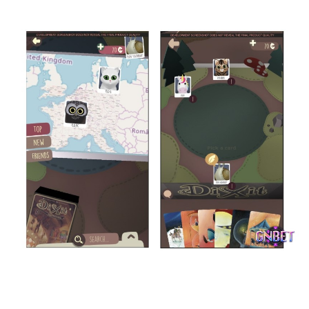
giúp
Board Game Dixit
online vẫn rất cuốn.
Nhóm bạn chơi Dixit online trên laptop và trao đổi gợi ý qua
cuộc gọi voice buổi tối
Khi chơi online, hãy chú ý đường truyền và độ trễ, vì lag