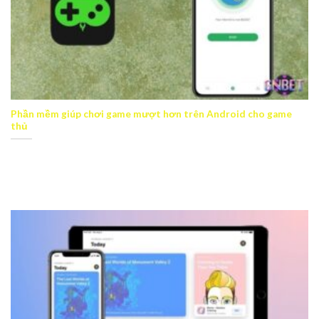
Phần mềm giúp chơi game mượt hơn trên Android cho game
thủ
Khám phá phần mềm giúp chơi game mượt hơn trên Android hỗ trợ
giảm lag, [...]