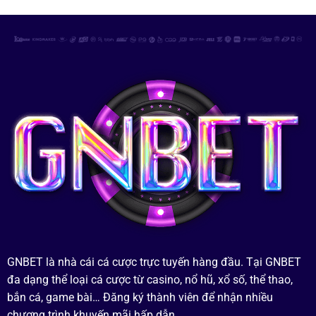
GNBET là nhà cái cá cược trực tuyến hàng đầu. Tại GNBET
đa dạng thể loại cá cược từ casino, nổ hũ, xổ số, thể thao,
bắn cá, game bài… Đăng ký thành viên để nhận nhiều
chương trình khuyến mãi hấp dẫn.