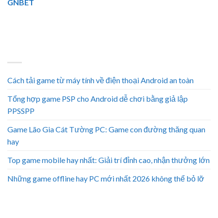
GNBET
🎖️ GNBET.INFO là website cá cược trực tuyến hàng
đầu. Đa dạng thể loại cá cược, nhiều khuyến mãi hấp dẫn.⭐
Tải GNBET cho Android, iOS. 🏆
BÀI VIẾT MỚI
Cách tải game từ máy tính về điện thoại Android an toàn
Tổng hợp game PSP cho Android dễ chơi bằng giả lập
PPSSPP
Game Lão Gia Cát Tường PC: Game con đường thăng quan
hay
Top game mobile hay nhất: Giải trí đỉnh cao, nhận thưởng lớn
Những game offline hay PC mới nhất 2026 không thể bỏ lỡ