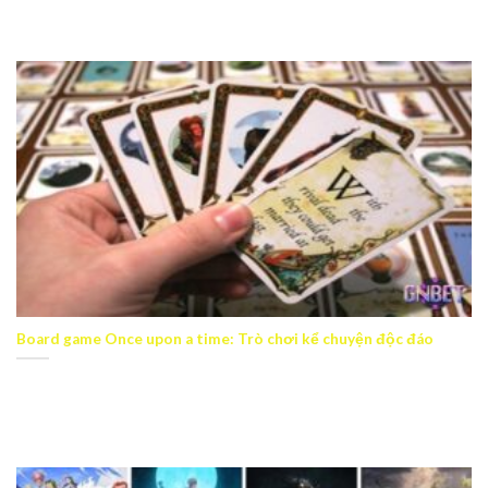
Board game Once upon a time: Trò chơi kể chuyện độc đáo
Khám phá board game Once upon a time, nơi người chơi dùng thẻ bài
để [...]