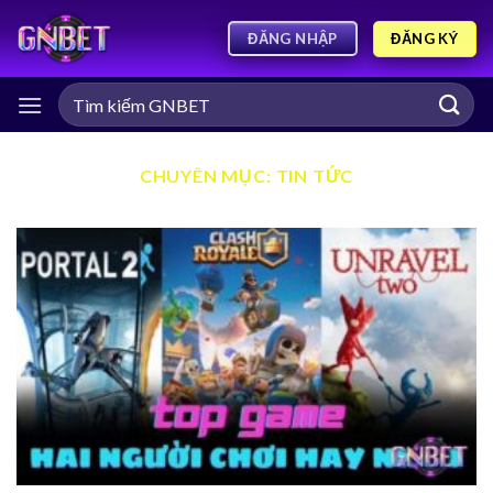
ĐĂNG KÝ
ĐĂNG NHẬP
CHUYÊN MỤC:
TIN TỨC