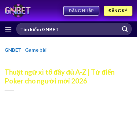
ĐĂNG KÝ
ĐĂNG NHẬP
GNBET
-
Game bài
-
Thuật ngữ xì tố đầy đủ A-Z | Từ điển
Poker cho người mới 2026
Thuật ngữ xì tố đầy đủ A-Z | Từ điển
Poker cho người mới 2026
Xì tố hay còn gọi là Poker là một trong những trò chơi bài
phổ biến nhất thế giới đòi hỏi người chơi không chỉ có kỹ
năng tính toán mà còn phải nắm vững hệ thống
thuật ngữ