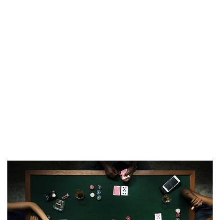
Effective Stack
: Effective Stack là stack nhỏ hơn giữa hai
người chơi vì đó là số tiền tối đa có thể thắng/thua trong
một ván.
Bankroll Management (BRM)
: Bankroll Management là
quản lý vốn chơi bài. Quy tắc cơ bản: không dùng quá 5%
tổng bankroll cho một ván hoặc giải đấu để tránh phá sản
vì biến động.
HUD (Heads-Up Display)
: HUD là phần mềm hiển thị
thống kê về đối thủ trong poker online (VPIP, PFR, AF…)
giúp đọc xu hướng chơi của họ.