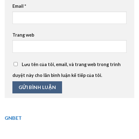
Email
*
Trang web
Lưu tên của tôi, email, và trang web trong trình
duyệt này cho lần bình luận kế tiếp của tôi.
GNBET
🎖️ GNBET.INFO là website cá cược trực tuyến
hàng đầu. Đa dạng thể loại cá cược, nhiều khuyến mãi hấp
dẫn.⭐ Tải GNBET cho Android, iOS. 🏆