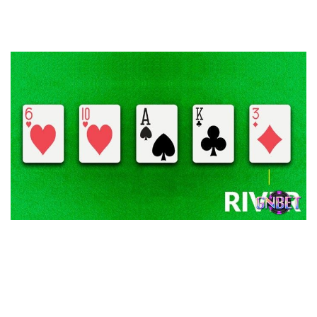
thứ năm và cuối cùng. Còn gọi là Fifth Street. Đây là vòng
quyết định nhất trong ván bài.
River là vòng cuối cùng mang tính quyết định trong ván
bài
Showdown (Lật bài)
: Showdown xảy ra sau khi River kết
thúc khi còn từ 2 người trở lên trong ván. Tất cả người
còn lại lật bài để xác định ai có tay bài mạnh nhất và