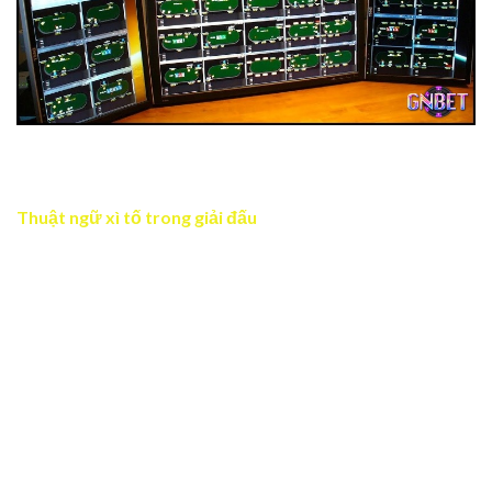
Grinder chỉ việc bạn chăm chỉ kiếm tiền đều đặn từ poker
thay vì kiếm tiền một lần
Thuật ngữ xì tố trong giải đấu
MTT (Multi-Table Tournament)
: MTT là giải đấu nhiều
bàn đồng thời. Người chơi bị loại khi hết chip, người cuối
cùng còn chip thắng giải.
SNG (Sit & Go)
: SNG là giải đấu nhỏ bắt đầu ngay khi đủ số
người, không có giờ cố định.
Bubble
: Bubble là vị trí vừa hụt được ăn tiền. Người bust
on the bubble là người bị loại ngay trước khi đến vòng
thưởng.