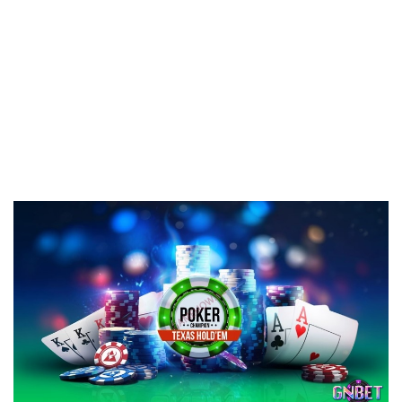
ICM (Independent Chip Model)
: ICM là mô hình tính giá trị
chip trong tournament dựa trên cơ cấu tiền thưởng.
Chip trong tournament không có giá trị tuyến tính mất
hết chip nghĩa là mất tất cả.
Level / Blind Level
: Trong tournament, Level là khoảng
thời gian cố định sau đó mức Blind tăng lên.