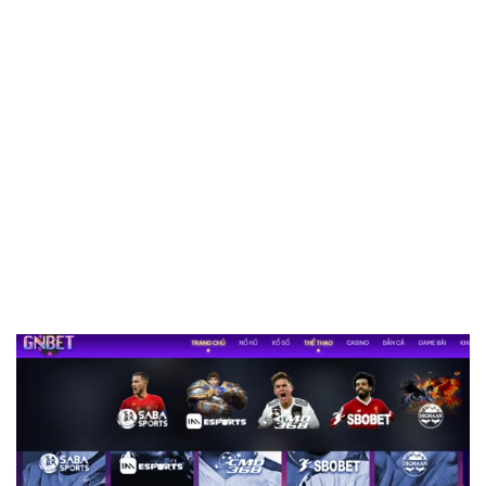
Trên Thể thao Gnbet, người chơi có sự đa dạng về cách đặt
cược trên các trò chơi thể thao. Dưới đây là một số loại
cược phổ biến mà Gnbet cung cấp:
Cược trước trận:
Người chơi có thể đặt cược trước khi
trận đấu bắt đầu. Ví dụ: dự đoán kết quả trận đấu, tỷ số chính
xác, cầu thủ ghi bàn, số lần phạt góc, vv.
Cược trực tiếp
: Gnbet cho phép người chơi đặt cược trong
suốt thời gian diễn ra trận đấu. Bạn có thể đặt cược vào kết
quả hiệp đấu tiếp theo, cầu thủ ghi bàn tiếp theo, số điểm
trong một set trong tennis, vv.