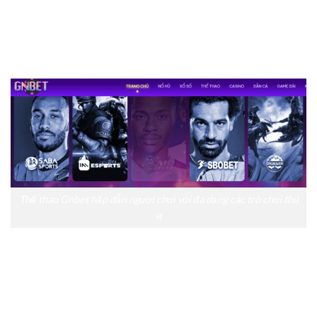
Bóng rổ: Gnbet cung cấp cơ hội đặt cược trên các trận đấu
bóng rổ từ các giải đấu như NBA, EuroLeague và các giải đấu
quốc gia khác.
Thể thao Gnbet hấp dẫn người chơi với đa dạng các trò chơi thú
vị
Tennis
: Bạn có thể tham gia cược trên các giải đấu tennis
hàng đầu như Grand Slam (Australian Open, French Open,
Wimbledon, US Open) và các giải đấu ATP và WTA khác.