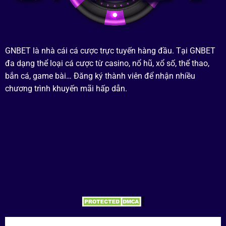
GNBET là nhà cái cá cược trực tuyến hàng đầu. Tại GNBET
đa dạng thể loại cá cược từ casino, nổ hũ, xổ số, thể thao,
bắn cá, game bài… Đăng ký thành viên để nhận nhiều
chương trình khuyến mãi hấp dẫn.