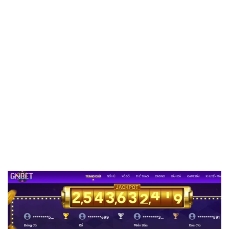
của Gnbet và tạo một tài khoản người chơi mới. Điền đầy đủ
thông tin cá nhân yêu cầu và đảm bảo rằng bạn cung cấp
thông tin chính xác.
Nạp tiền vào tài khoản
: Sau khi tạo tài khoản, bạn cần nạp
tiền vào tài khoản Gnbet của mình. Gnbet cung cấp nhiều
phương thức thanh toán an toàn và tiện lợi để bạn có thể lựa
chọn.
Tìm trò chơi slot:
Sau khi có tiền trong tài khoản, bạn có thể
tìm kiếm phần “Slot” hoặc “Máy đánh bạc” trên giao diện
Gnbet. Tại đây, bạn sẽ tìm thấy một loạt các trò chơi slot
khác nhau để lựa chọn.