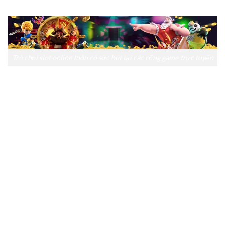
Trò chơi slot online luôn có sức hút tại các cổng game trực tuyến
Các slot trực tuyến thường có đa dạng về chủ đề, từ những
câu chuyện huyền thoại, văn học, điện ảnh, đến những đề tài
phong phú khác nhau. Mỗi trò chơi slot mang đến một câu
chuyện riêng, với biểu đồ và ký hiệu độc đáo, cùng với các
tính năng đặc biệt như vòng quay miễn phí, mini-game, và
biểu đồ tiền thưởng.
Mục tiêu của người chơi là tạo ra các kết hợp thành công
của các ký hiệu trên các dòng cược để giành chiến thắng và
nhận phần thưởng. Các khoản thanh toán thường được xác
định bởi bảng thanh toán của trò chơi, cho phép người chơi
biết được giá trị của mỗi kết hợp.