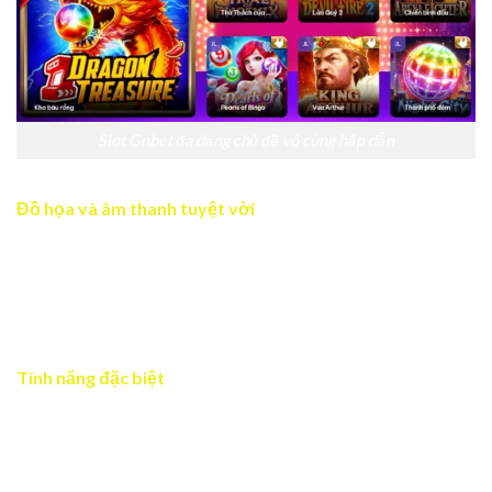
Slot Gnbet đa dạng chủ đề vô cùng hấp dẫn
Đồ họa và âm thanh tuyệt vời
Slot Gnbet được thiết kế với đồ họa chất lượng cao và âm
thanh sống động, tạo nên trải nghiệm giải trí tuyệt vời. Các
biểu đồ, hình ảnh và hiệu ứng âm thanh sống động giúp tạo ra
một không gian trò chơi hấp dẫn và hào hứng.
Tính năng đặc biệt
Slot Gnbet cung cấp nhiều tính năng đặc biệt trong các trò
chơi slot, bao gồm vòng quay miễn phí, mini-game, biểu đồ
tiền thưởng, và các biểu tượng wild và scatter. Những tính