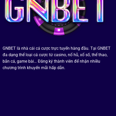
GNBET là nhà cái cá cược trực tuyến hàng đầu. Tại GNBET
đa dạng thể loại cá cược từ casino, nổ hũ, xổ số, thể thao,
bắn cá, game bài… Đăng ký thành viên để nhận nhiều
chương trình khuyến mãi hấp dẫn.