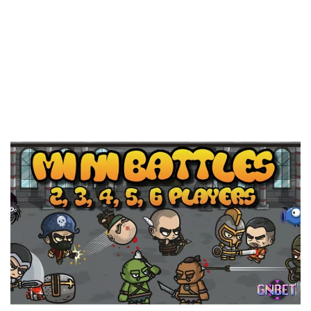
đã tràn ngập tiếng cười.
MiniBattles
MiniBattles là lựa chọn quen thuộc khi nhắc tới các
poki
game online miễn phí
dành cho nhiều người chơi cùng
một màn hình. Trong game, bạn và bạn bè sẽ lần lượt đối
đầu qua nhiều mini game được chọn ngẫu nhiên, từ đá
bóng, bắn cung cho tới đấu tay đôi. Điều thú vị là mỗi chế
độ lại có cách điều khiển riêng nhưng vẫn dùng rất ít nút
bấm. Nhờ đó, dù người mới hay người đã chơi lâu cũng có
thể nhanh chóng bắt nhịp mà không phải học quá nhiều.