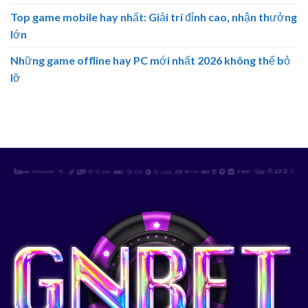
PPSSPP
Game Lão Gia Cát Tường PC: Game con đường thăng
quan hay
Top game mobile hay nhất: Giải trí đỉnh cao, nhận thưởng
lớn
Những game offline hay PC mới nhất 2026 không thể bỏ
lỡ