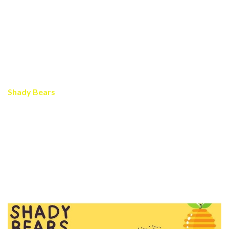
Sự đơn giản trong cơ chế điều khiển giúp Tag trở thành
một
poki game online miễn phí
mà bất kì ai cũng có thể
chơi được chỉ sau vài giây làm quen. Bạn có thể rủ em nhỏ
hoặc bố mẹ cùng tham gia mà không lo họ bị rối tay.
Những khoảnh khắc tưởng chừng bắt được rồi lại hụt
luôn khiến mọi người bật cười. Nếu bạn cần một trò chơi
siêu nhẹ, vừa để vận động ngón tay vừa để gợi lại cảm
giác tuổi thơ, Tag là lựa chọn hợp lí.
Shady Bears
Shady Bears là một
poki game online miễn phí
mang
phong cách đáng yêu nhưng chơi lên lại khá căng não. Bạn
sẽ vào vai những chú gấu nhỏ phải phối hợp với nhau để
tránh khỏi đủ loại nguy hiểm trong màn chơi. Mỗi người
có nhiệm vụ khác nhau nên nếu không nói chuyện và phối
hợp tốt, cả nhóm rất dễ thất bại. Chính yếu tố đồng đội
này khiến game trở nên đặc biệt phù hợp cho gia đình.