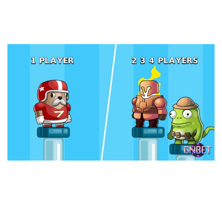
được đưa lên nền tảng
poki game online miễn phí
. Luật
chơi cực kì đơn giản, một người đuổi, những người còn lại
chạy và né sao cho không bị chạm vào. Thế nhưng với các
bản đồ có địa hình thú vị, việc trốn chạy lại trở nên hào
hứng hơn rất nhiều. Mỗi vòng đấu là những màn rượt đuổi
vừa căng thẳng vừa đầy tiếng cười.
Tag biến trò chơi đuổi bắt tuổi thơ thành trải nghiệm online
vui nhộn cho mọi độ tuổi