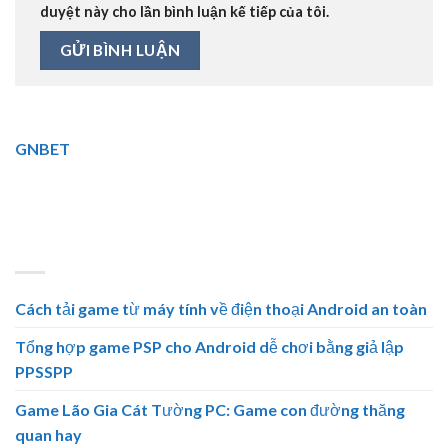
Lưu tên của tôi, email, và trang web trong trình
duyệt này cho lần bình luận kế tiếp của tôi.
GNBET
🎖️ GNBET.INFO là website cá cược trực tuyến
hàng đầu. Đa dạng thể loại cá cược, nhiều khuyến mãi hấp
dẫn.⭐ Tải GNBET cho Android, iOS. 🏆
BÀI VIẾT MỚI
Cách tải game từ máy tính về điện thoại Android an toàn
Tổng hợp game PSP cho Android dễ chơi bằng giả lập