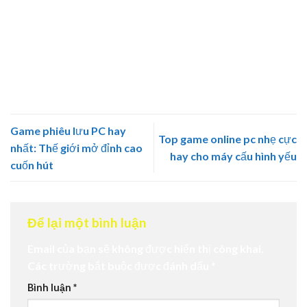
mọi người. Chỉ cần một trình duyệt và kết nối mạng ổn
định, bạn đã có thể thoải mái khám phá hàng loạt tựa
game từ nhẹ nhàng đến kịch tính mà không lo đầy bộ nhớ.
Hãy lưu lại những cái tên trong danh sách này, hôm nào
muốn đổi gió chỉ cần mở Poki lên và chọn một
poki game
online miễn phí
bất kì để bắt đầu. Biết đâu từ một lần thử
cho vui, bạn lại tìm được tựa game gắn bó lâu dài và thêm
vài người bạn mới cùng chung sở thích.
Game phiêu lưu PC hay
Top game online pc nhẹ cực
nhất: Thế giới mở đỉnh cao
hay cho máy cấu hình yếu
cuốn hút
Để lại một bình luận
Email của bạn sẽ không được hiển thị công khai.