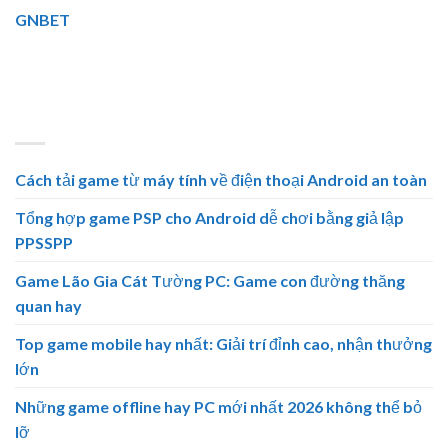
GNBET
🎖️ GNBET.INFO là website cá cược trực tuyến
hàng đầu. Đa dạng thể loại cá cược, nhiều khuyến mãi hấp
dẫn.⭐ Tải GNBET cho Android, iOS. 🏆
BÀI VIẾT MỚI
Cách tải game từ máy tính về điện thoại Android an toàn
Tổng hợp game PSP cho Android dễ chơi bằng giả lập
PPSSPP
Game Lão Gia Cát Tường PC: Game con đường thăng
quan hay
Top game mobile hay nhất: Giải trí đỉnh cao, nhận thưởng
lớn
Những game offline hay PC mới nhất 2026 không thể bỏ
lỡ