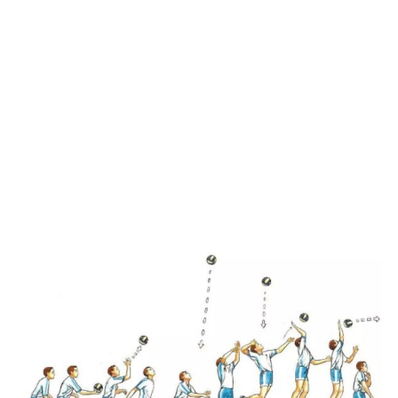
giữ thăng bằng khi phát bóng.
Rèn luyện phối hợp và phản xạ:
Khả năng phát chính xác
không chỉ phụ thuộc vào thể lực mà còn nằm ở sự phối
hợp nhịp nhàng giữa các bộ phận cơ thể và khả năng
phản xạ. Bạn có thể luyện tập bằng các bài như phát
bóng chậm kết hợp quan sát điểm rơi, tập phát vào mục
tiêu xác định, hoặc phản xạ với bóng rơi bất ngờ để nâng
cao sự linh hoạt và độ chính xác khi thi đấu.