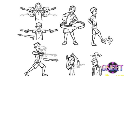
Khởi động kỹ giúp làm nóng và linh hoạt, bài tập tay chân
tăng sức mạnh cho cú phát hiệu quả
Tăng cường sức mạnh cho tay và chân:
Để có cú phát
mạnh mẽ và ổn định, bạn cần phát triển sức mạnh cả phần
thân trên và thân dưới. Những bài tập như chống đẩy,
nâng tạ tay nhẹ, squat, bước cao gối (high knees), hoặc
nhảy dây đều giúp tăng lực cơ bắp và cải thiện khả năng