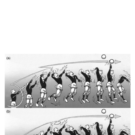
Cách cầm bóng và phối hợp chuyển động:
Giữ bóng chắc
nhưng không quá chặt để đảm bảo sự linh hoạt. Khi thực
hiện cú phát, cần phối hợp nhịp nhàng giữa tay, chân và
thân người. Tùy theo từng môn thể thao, bạn nên điều
chỉnh góc độ và tốc độ vung tay sao cho phù hợp để đạt
được lực phát tốt nhất.