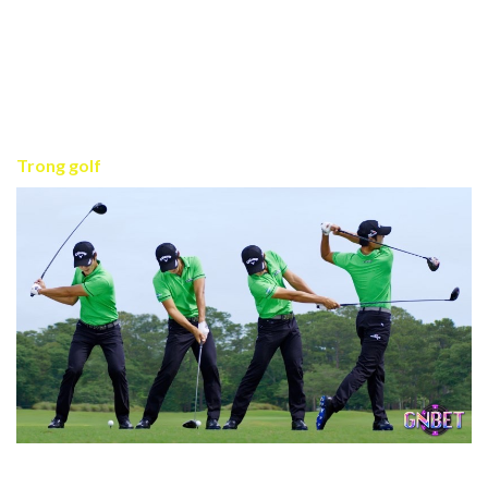
bóng. Flat serve là cú phát nhanh và thẳng, thường dùng
để ghi điểm trực tiếp. Slice serve tạo ra đường bóng cong
sang một bên, khiến đối thủ khó bắt bài. Kick serve là
kiểu phát xoáy mạnh khiến bóng bật cao khi tiếp đất, gây
khó khăn trong việc trả bóng.
Trong golf
Drive đánh xa từ tee, chip nhẹ gần hố, pitch kiểm soát
trung bình gần green