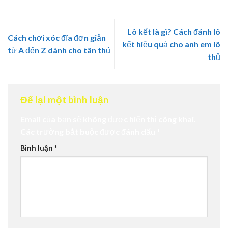
Lô kết là gì? Cách đánh lô
Cách chơi xóc đĩa đơn giản
kết hiệu quả cho anh em lô
từ A đến Z dành cho tân thủ
thủ
Để lại một bình luận
Email của bạn sẽ không được hiển thị công khai.
Các trường bắt buộc được đánh dấu
*
Bình luận
*