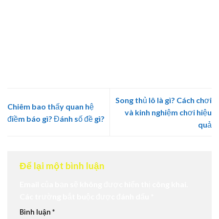
thành gánh nặng. Bằng cách tiếp cận một cách thông thái
và có chừng mực, bạn sẽ thực sự trở thành một “anh
hùng” trong thế giới Nổ hũ Heroes của riêng mình. Chúc
bạn có những giây phút giải trí tuyệt vời và may mắn trên
hành trình chinh phục những “hũ” vàng!
Song thủ lô là gì? Cách chơi
Chiêm bao thấy quan hệ
và kinh nghiệm chơi hiệu
điềm báo gì? Đánh số đề gì?
quả
Để lại một bình luận
Email của bạn sẽ không được hiển thị công khai.
Các trường bắt buộc được đánh dấu
*
Bình luận
*