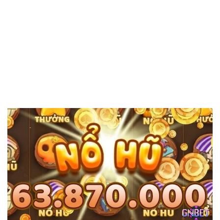
không vay mượn hay nạp thêm để gỡ gạc.
Chia nhỏ số tiền cược:
Thay vì đặt cược lớn ngay lập
tức, hãy chia nhỏ ngân sách thành nhiều phần cược
nhỏ hơn. Ví dụ, nếu bạn có 500.000 VNĐ, hãy cược
khoảng 5.000 – 10.000 VNĐ mỗi vòng quay. Điều này
giúp bạn kéo dài thời gian chơi, có nhiều cơ hội kích
hoạt các tính năng thưởng và trải nghiệm game một
cách trọn vẹn hơn.