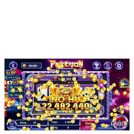
thành các tổ hợp chiến thắng. Đặc điểm chính của nổ hũ là
tính may rủi cao, đi kèm với cơ hội nhận được giải thưởng
lớn, thường được gọi là “jackpot” hay “hũ”, tích lũy từ một
phần nhỏ tiền cược của tất cả người chơi. Tại Việt Nam,
thể loại này đã trở thành một phần không thể thiếu của
các cổng game trực tuyến, thu hút hàng triệu lượt truy
cập mỗi ngày.