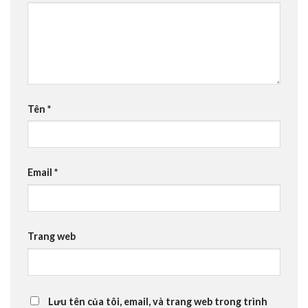
Tên
*
Email
*
Trang web
Lưu tên của tôi, email, và trang web trong trình