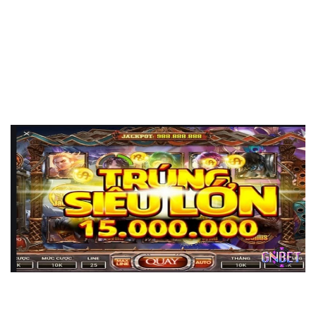
50 dòng thanh toán, hoặc thậm chí là hàng ngàn cách
thắng (Megaways). Trước khi quay, người chơi cần chọn
mức cược và số lượng dòng thanh toán muốn kích hoạt
(nếu game cho phép). Cược càng cao, số dòng thanh toán
càng nhiều, cơ hội thắng càng lớn nhưng cũng tốn chi phí
hơn.
Nổ hũ Heroes giúp người chơi tăng cơ hội thắng lớn khi
nắm rõ biểu tượng, dòng thanh toán và luật quay.