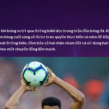
u khi bóng vượt qua đường biên dọc trong trận đấu bóng đá. K
hạm bóng cuối cùng sẽ được trao quyền thực hiện cú ném để tiế
oài đường biên, đảm bảo cả hai chân chạm đất và sử dụng hai 
theo một chuyển động liền mạch.