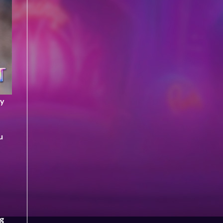
uy
u
ng