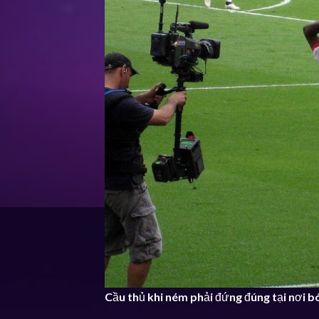
Cầu thủ khi ném phải đứng đúng tại nơi bó