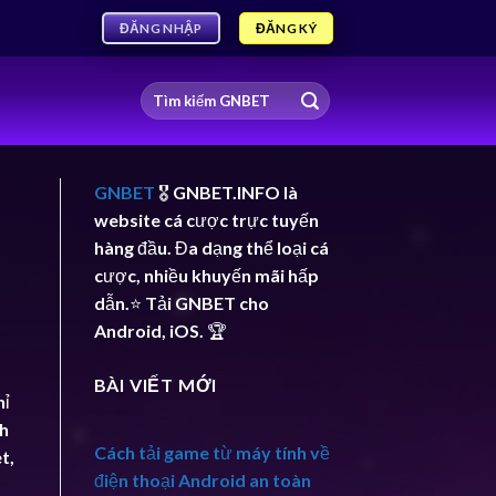
ĐĂNG NHẬP
ĐĂNG KÝ
GNBET
🎖️ GNBET.INFO là
website cá cược trực tuyến
hàng đầu. Đa dạng thể loại cá
cược, nhiều khuyến mãi hấp
dẫn.⭐ Tải GNBET cho
Android, iOS. 🏆
BÀI VIẾT MỚI
hỉ
nh
Cách tải game từ máy tính về
t,
điện thoại Android an toàn