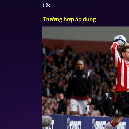
tiếc.
Trường hợp áp dụng