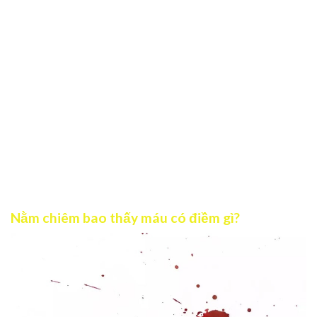
Lời nhắc về sự thay đổi và tái sinh: Máu tượng trưng
cho sự sống và sự khởi đầu mới. Vì vậy chiêm bao báo
hiệu giai đoạn chuyển biến lớn trong cuộc sống của
bạn. Bây giờ chính là lúc bạn cần mạnh mẽ và quyết
đoán hơn để bước sang trang mới.
Báo hiệu nguy cơ tiềm ẩn: Chiêm bao cảnh báo bạn
nên thận trọng hơn trong các mối quan hệ xung quanh.
Có vẻ ai đó đang lợi dụng bạn và khiến bạn đối mặt với
những rắc rối ngoài mong muốn. Do đó bạn hãy tỉnh
táo và quan sát kỹ tình huống để hạn chế rủi ro.
Nằm chiêm bao thấy máu có điềm gì?