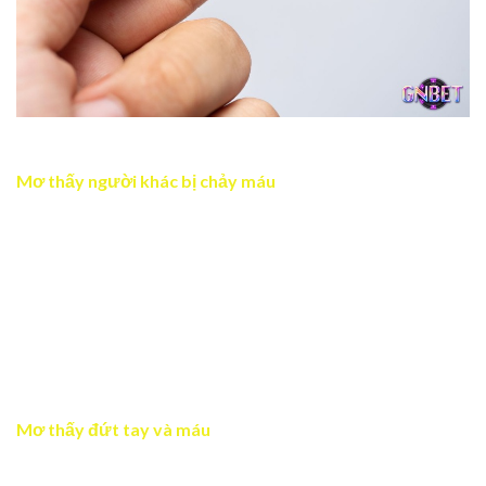
Chiêm bao thấy máu ở tay nhắc bạn hãy học cách buông bỏ
Mơ thấy người khác bị chảy máu
Nằm chiêm bao thấy máu trong bối cảnh này là tín hiệu
tích cực về công việc và tiền bạc. Chiêm bao báo hiệu sự
thuận lợi trong công việc và thu nhập ngày càng tăng
cao. Nhưng giấc mơ còn ngụ ý rằng đôi khi sự thành công
sẽ tới từ việc bạn biết học hỏi và quan sát người khác. Vì
vậy hãy quan tâm hơn tới mọi người và tích cực xây dựng
mối quan hệ tốt đẹp để nhận lại sự hỗ trợ khi cần thiết.
Mơ thấy đứt tay và máu
Chiêm bao là điềm báo may mắn mở ra những cơ hội mới