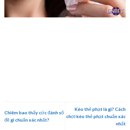
Nằm chiêm bao thấy máu có bộ số đề lộc lá
Nằm chiêm bao thấy máu là hiện tượng có nhiều ý nghĩa
thú vị và điềm báo khác nhau tùy vào hoàn cảnh giấc mơ.
Dù chiêm bao sẽ khiến bạn lo lắng nhưng Gnbet hy vọng
bạn sẽ luôn giữ được cho mình tinh thần lạc quan và
chuẩn bị sẵn sàng cho mọi sự thay đổi. Mong rằng bài viết
trên đây của Gnbet hữu ích tới bạn. Cuối cùng, bạn đừng
quên thường xuyên theo dõi trang tin tức của Gnbet mỗi
ngày để cập nhật những bài viết liên quan nhé!
Kèo thẻ phạt là gì? Cách
Chiêm bao thấy cức đánh số
chơi kèo thẻ phạt chuẩn xác
đề gì chuẩn xác nhất?
nhất