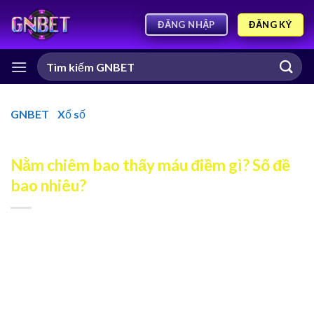
ĐĂNG KÝ
ĐĂNG NHẬP
GNBET
-
Xổ số
-
Nằm chiêm bao thấy máu điềm gì? Số đề
bao nhiêu?
Nằm chiêm bao thấy máu điềm gì? Số đề
bao nhiêu?
Nằm chiêm bao thấy máu khiến nhiều người vô cùng bối rối
và lo lắng. Máu là yếu tố quan trọng không chỉ biểu tượng
cho sức khỏe mà còn mang ý nghĩa về mối quan hệ, tài