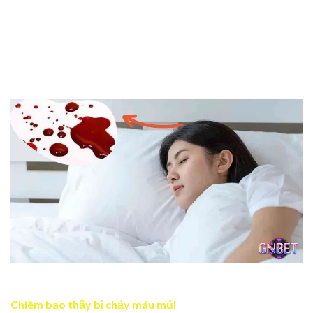
về tài lộc dồi dào, thăng tiến chức vụ hay may mắn về
điều nào đó. Bây giờ chính là lúc bạn bước vào giai đoạn
thuận lợi, vì vậy bạn cần nắm bắt thời cơ để phát triển sự
nghiệp cá nhân. Những điều bạn mong chờ bấy lâu nay
chắc chắn sẽ trở thành hiện thực.
Nằm chiêm bao thấy máu màu đỏ ám chỉ tài lộc dồi dào
Chiêm bao thấy bị chảy máu mũi