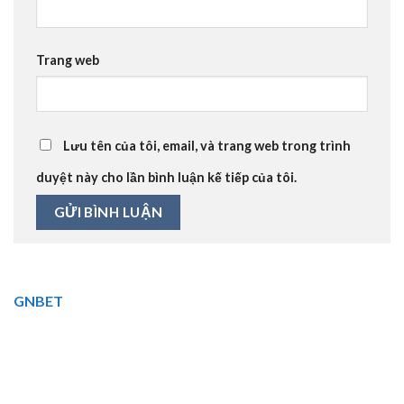
Trang web
Lưu tên của tôi, email, và trang web trong trình
duyệt này cho lần bình luận kế tiếp của tôi.
GNBET
🎖️ GNBET.INFO là website cá cược trực tuyến
hàng đầu. Đa dạng thể loại cá cược, nhiều khuyến mãi hấp
dẫn.⭐ Tải GNBET cho Android, iOS. 🏆
BÀI VIẾT MỚI