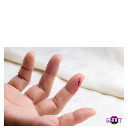
trong công việc và cuộc sống của bạn. Nhưng mọi thứ chỉ
thực sự tới nếu như bạn chủ động nắm bắt và nỗ lực
không ngừng. Chiêm bao nhắc nhở bạn nên chăm chỉ và
kiên trì với những điều mình muốn. Nếu như có thất bại
thì nó cũng là cách để bạn trưởng thành và tiến bộ vượt
bậc.