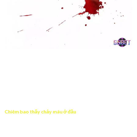
Nằm chiêm bao thấy máu có điềm báo tương lai đặc biệt
Nằm chiêm bao thấy máu có vô số kiểu tình huống thú vị
khác nhau. Đối với mỗi bối cảnh cụ thể thì điềm báo đi
kèm sẽ không giống nhau. Vì vậy bạn hãy theo dõi phân
tích dưới đây để hiểu được ẩn ý tâm linh đang gửi gắm là
gì.
Chiêm bao thấy chảy máu ở đầu
Nằm chiêm bao thấy máu chảy ở đầu phản ánh điều tốt
đẹp và may mắn chuẩn bị tới. Có vẻ như bạn sẽ được
đoàn tụ với người lâu ngày mong nhớ và có sự gắn kết