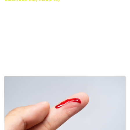
Nằm chiêm bao thấy máu ở tay nhắc nhở bạn nên mạnh
mẽ bước ra khỏi vùng an toàn. Bạn đang khao khát thay
đổi bản thân và sẵn sàng buông bỏ những điều không còn
giá trị. Nếu như bạn tận dụng tốt cơ hội thì sẽ tìm ra
hướng đi mới và đạt được thành tựu. Bên cạnh đó, giấc
mơ còn cho thấy bạn là người có trách nhiệm và sẵn sàng
chịu đựng mọi thử thách. Chắc chắn khi bạn hành động
quyết liệt hơn thì hoàn toàn có được những thứ mình
muốn.