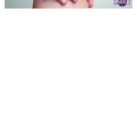
Máu đại diện cho sự sống và cảm xúc của người mơ
Chiêm bao thấy máu không đơn giản mà nó sẽ chứa đựng
nhiều tầng ý nghĩa liên quan tới cảm xúc, sức khỏe cũng
như sự thay đổi trong cuộc sống của bạn. Sau đây là
những ý nghĩa phổ biến của chiêm bao:
Cảnh báo về sự hao tổn năng lượng: Chiêm bao chứng
tỏ bạn đang mệt mỏi, kiệt sức cả về tinh thần lẫn thể
xác. Vậy bạn cần dành thời gian sắp xếp lại mọi thứ để
tái tạo năng lượng và sẵn sàng đón nhận tương lai
phía trước.
Biểu hiện của tổn thương: Hiện tượng mơ thấy máu
tượng trưng cho vết thương lòng của bạn. Bạn đang bị
tổn thương vì ai đó lừa dối. Chiêm bao nhắc nhở bạn
nên tỉnh táo nhìn nhận lại vấn đề và dừng lại trước khi
mọi thứ đi quá xa.