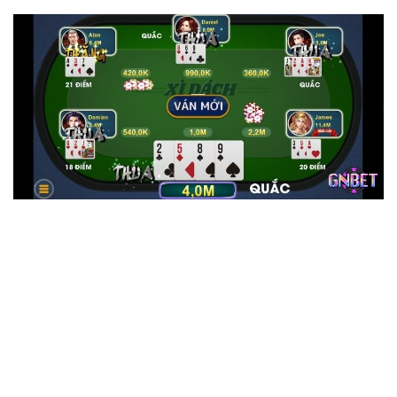
So sánh tổng điểm với nhà cái để xác định thắng thua
Ví dụ, người chơi A sở hữu 2 lá bài là Q cơ – K chuồn,
người chơi B sở hữu 2 lá K rô – 6 rô, nhà cái sở hữu lá 10
rô – J bích. Tổng điểm được tính theo cách chơi bài
blackjack lần lượt là: Người A = 20 điểm, người B = 12
điểm, nhà cái = 20 điểm. Người B sở hữu mức điểm dưới
điểm tối đa theo quy định trong
luật chơi xì dách cơ bản
nên rút thêm 1 lá và lá đó là 9 bích, tổng điểm mới là 21