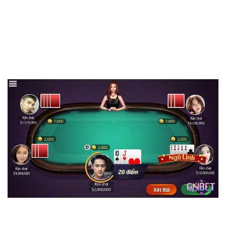
dụng các hành động được
luật chơi xì dách
đặt ra trong
game. Mỗi hành đồng mang đến một vai trò khác nhau mà
người chơi cần nắm rõ để sử dụng phù hợp trong quá
trình chơi game. Hãy ghi nhớ kỹ để không sử dụng sai dẫn
đến nhầm lẫn lớn và thua cuộc nhé!
Hành động của nhà cái trong luật chơi xì dách