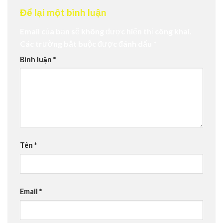
Để lại một bình luận
Email của bạn sẽ không được hiển thị công khai.
Các trường bắt buộc được đánh dấu
*
Bình luận
*
Tên
*
Email
*