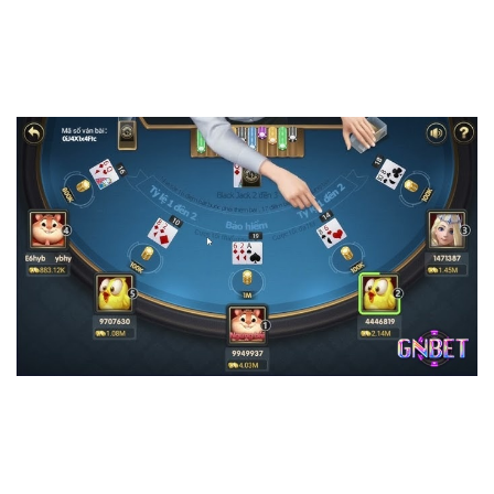
2 – 9
: 2 – 9 điểm
10 – J – Q -K
: 10 điểm.
A
: 1 hoặc 10 hoặc 11 điểm.
Tổng điểm được tính dựa trên giá trị điểm các lá bài
Ví dụ minh họa khi tính tổng điểm trong
luật chơi xì dách
:
Người chơi sở hữu lá bài 3rô – 7 chuồn, tổng được tính là