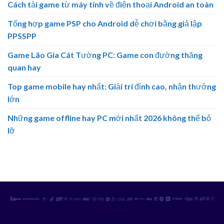
Cách tải game từ máy tính về điện thoại Android an toàn
Tổng hợp game PSP cho Android dễ chơi bằng giả lập
PPSSPP
Game Lão Gia Cát Tường PC: Game con đường thăng
quan hay
Top game mobile hay nhất: Giải trí đỉnh cao, nhận thưởng
lớn
Những game offline hay PC mới nhất 2026 không thể bỏ
lỡ