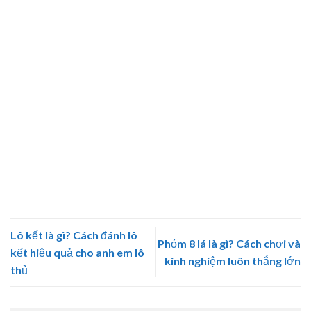
điểm, người B dừng rút. sau khi so sánh thì thắng thua
như sau, A chạy nhà cái, B thắng nhà cái.
Luật chơi xì dách cơ bản
là vũ khí để người chơi dễ dàng
chinh phục và giành chiến thắng trong game. Do đó,
trước khi chơi xì dách, người chơi hãy nghiên cứu kỹ và
nắm trọn các thông tin về game. Từ đó, người chơi mới
dễ dàng làm chủ ván game và đưa ra chiến lược để sở hữu
mức điểm cao giúp giành chiến thắng. Và đừng quên để lại
bình luận hay thắc mắc về game xì dách để được Loto188
giải đáp nhé!
Lô kết là gì? Cách đánh lô
Phỏm 8 lá là gì? Cách chơi và
kết hiệu quả cho anh em lô
kinh nghiệm luôn thắng lớn
thủ