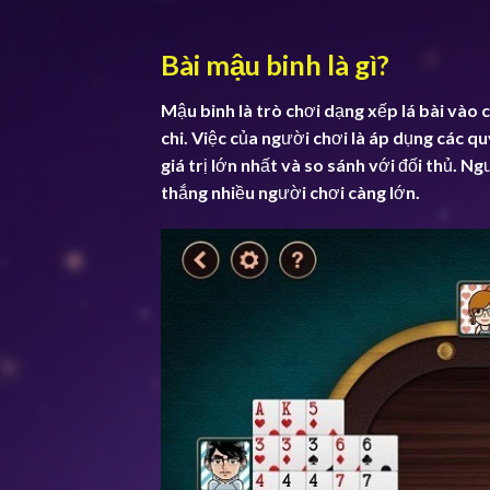
Bài mậu binh là gì?
Mậu binh là trò chơi dạng xếp lá bài vào 
chi. Việc của người chơi là áp dụng các q
giá trị lớn nhất và so sánh với đối thủ. Ngư
thắng nhiều người chơi càng lớn.