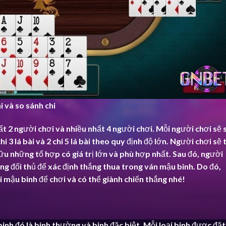
i và so sánh chi
t 2 người chơi và nhiều nhất 4 người chơi. Mỗi người chơi sẽ 
i 3 lá bài và 2 chi 5 lá bài theo quy định độ lớn. Người chơi sẽ 
ữu những tổ hợp có giá trị lớn và phù hợp nhất. Sau đó, người
từng đối thủ để xác định thắng thua trong ván mậu binh. Do đó,
 mậu binh để chơi và có thể giành chiến thắng nhé!
 binh đó là binh thường và binh đặc biệt. Mỗi loại binh được đặt