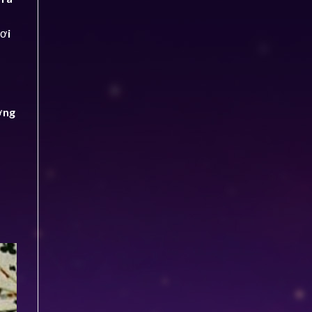
hơi
ờng