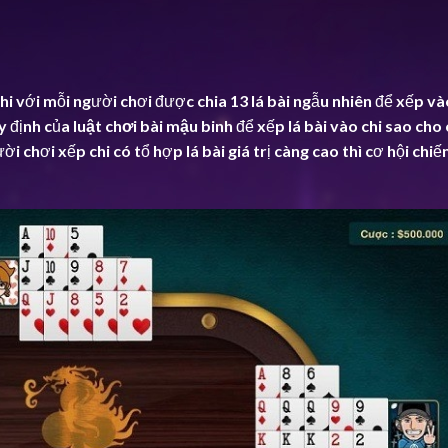
chi với mỗi người chơi được chia 13 lá bài ngẫu nhiên để xếp và
uy định của
luật chơi bài mậu binh
để xếp lá bài vào chi sao cho
ời chơi xếp chi có tổ hợp lá bài giá trị càng cao thì cơ hội chiế