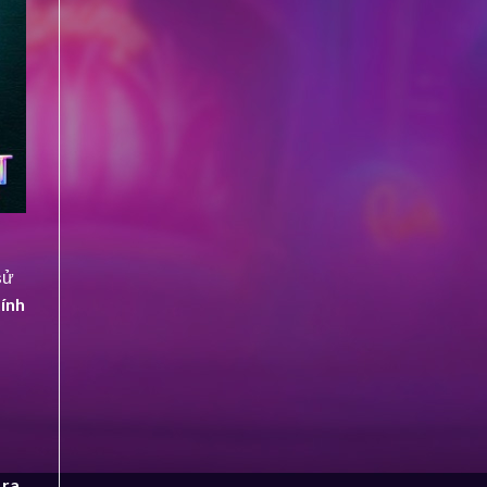
sử
tính
 ra