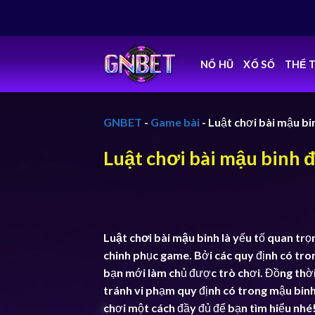
NỔ HŨ
XỔ SỐ
THỂ 
GNBET
-
Game bài
-
Luật chơi bài mậu bi
Luật chơi bài mậu binh đ
Luật chơi bài mậu binh
là yếu tố quan trọ
chinh phục game. Bởi các quy định có tron
bạn mới làm chủ được trò chơi. Đồng thời,
tránh vi phạm quy định có trong mậu binh
chơi một cách đầy đủ để bạn tìm hiểu nhé!