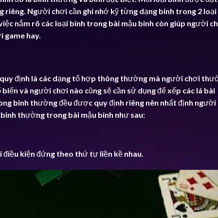
 riêng. Người chơi cần ghi nhớ kỹ từng dạng binh trong 2 loại
việc nắm rõ các loại binh trong bài mậu binh còn giúp người c
ơi game hay.
quy định là các dạng tổ hợp thông thường mà người chơi thư
 biến và người chơi nào cũng sẽ cần sử dụng để xếp các lá bài
trong binh thường đều được quy định riêng nên nhất định người
i binh thường trong bài mậu binh như sau:
ới điều kiện đứng theo thứ tự liền kề nhau.