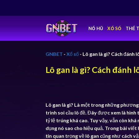
NỔ HŨ
XỔ SỐ
THỂ 
GNBET
-
Xổ số
-
Lô gan là gì? Cách đánh l
Lô gan là gì? Cách đánh 
Lô gan là gì? Là một trong những phương
trình soi cầu lô đề. Đây được xem là hình
tỷ lệ trúng khá cao. Tuy vậy, vẫn còn khá 
dụng nó sao cho hiệu quả. Trong bài viết 
tin quan trọng về lô gan cũng như cách vậ