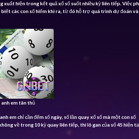
 xuất hiện trong kết quả xổ số suốt nhiều kỳ liên tiếp. Việc p
 biết các con số hiếm khi ra, từ đó hỗ trợ quá trình dự đoán và
o anh em tân thủ
anh em chỉ cần đếm số ngày, số lần quay xổ số mà một con số
không về trong 10 kỳ quay liên tiếp, thì lô gan của số 45 hiện tại