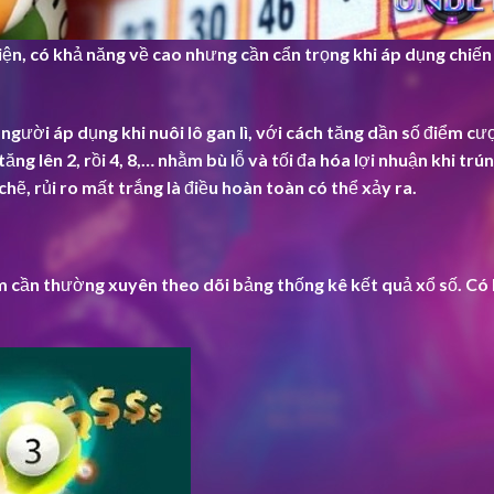
hiện, có khả năng về cao nhưng cần cẩn trọng khi áp dụng chiến
gười áp dụng khi nuôi lô gan lì, với cách tăng dần số điểm cư
ng lên 2, rồi 4, 8,… nhằm bù lỗ và tối đa hóa lợi nhuận khi trún
hẽ, rủi ro mất trắng là điều hoàn toàn có thể xảy ra.
em cần thường xuyên theo dõi bảng thống kê kết quả xổ số. Có 