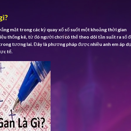
gì?
 vắng mặt trong các kỳ quay xổ số suốt một khoảng thời gian
iệu thống kê, từ đó người chơi có thể theo dõi tần suất ra số 
” trong tương lai. Đây là phương pháp được nhiều anh em áp d
ực tế.