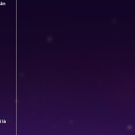
hân
 là