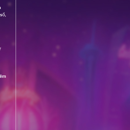
n
số,
ư
hêm