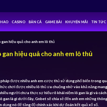
THAO
CASINO
BẮN CÁ
GAME BÀI
KHUYẾN MÃI
TIN TỨC
ô gan hiệu quả cho anh em lô thủ
lô gan hiệu quả cho anh em lô thủ
 pháp được nhiều anh em cược thủ sử dụng phổ biến trong qu
 thức chơi được nhiều lô thủ ưa chuộng nhờ vào khả năng mang 
nhiều người chưa thực sự hiểu rõ khái niệm lô gan là gì và cách
lô gan là gì dưới đây, Gnbet sẽ chia sẻ đến anh em những thôn
n dụng nó để tăng độ chính xác khi dự đoán kết quả xổ số.