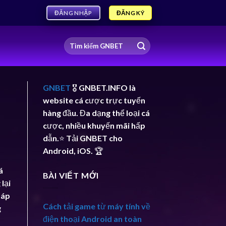
ĐĂNG NHẬP
ĐĂNG KÝ
GNBET
🎖️ GNBET.INFO là
website cá cược trực tuyến
hàng đầu. Đa dạng thể loại cá
cược, nhiều khuyến mãi hấp
dẫn.⭐ Tải GNBET cho
Android, iOS. 🏆
á
BÀI VIẾT MỚI
lại
 áp
Cách tải game từ máy tính về
g
điện thoại Android an toàn