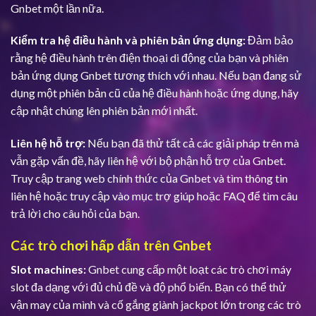
Gnbet một lần nữa.
Kiểm tra hệ điều hành và phiên bản ứng dụng:
Đảm bảo
rằng hệ điều hành trên điện thoại di động của bạn và phiên
bản ứng dụng Gnbet tương thích với nhau. Nếu bạn đang sử
dụng một phiên bản cũ của hệ điều hành hoặc ứng dụng, hãy
cập nhật chúng lên phiên bản mới nhất.
Liên hệ hỗ trợ:
Nếu bạn đã thử tất cả các giải pháp trên mà
vẫn gặp vấn đề, hãy liên hệ với bộ phận hỗ trợ của Gnbet.
Truy cập trang web chính thức của Gnbet và tìm thông tin
liên hệ hoặc truy cập vào mục trợ giúp hoặc FAQ để tìm câu
trả lời cho câu hỏi của bạn.
Các trò chơi hấp dẫn trên Gnbet
Slot machines:
Gnbet cung cấp một loạt các trò chơi máy
slot đa dạng với đủ chủ đề và độ phổ biến. Bạn có thể thử
vận may của mình và cố gắng giành jackpot lớn trong các trò