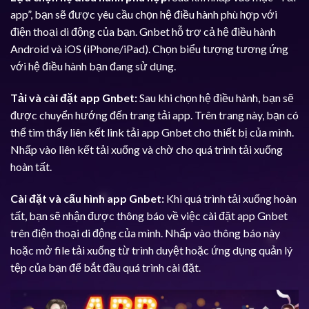
app”, bạn sẽ được yêu cầu chọn hệ điều hành phù hợp với
điện thoại di động của bạn. Gnbet hỗ trợ cả hệ điều hành
Android và iOS (iPhone/iPad). Chọn biểu tượng tương ứng
với hệ điều hành bạn đang sử dụng.
Tải và cài đặt app Gnbet:
Sau khi chọn hệ điều hành, bạn sẽ
được chuyển hướng đến trang tải app. Trên trang này, bạn có
thể tìm thấy liên kết link tải app Gnbet cho thiết bị của mình.
Nhấp vào liên kết tải xuống và chờ cho quá trình tải xuống
hoàn tất.
Cài đặt và cấu hình app Gnbet:
Khi quá trình tải xuống hoàn
tất, bạn sẽ nhận được thông báo về việc cài đặt app Gnbet
trên điện thoại di động của mình. Nhấp vào thông báo này
hoặc mở file tải xuống từ trình duyệt hoặc ứng dụng quản lý
tệp của bạn để bắt đầu quá trình cài đặt.