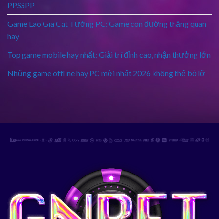
PPSSPP
Game Lão Gia Cát Tường PC: Game con đường thăng quan
hay
Top game mobile hay nhất: Giải trí đỉnh cao, nhận thưởng lớn
Những game offline hay PC mới nhất 2026 không thể bỏ lỡ