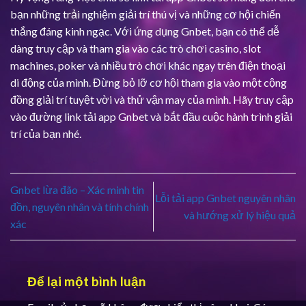
bạn những trải nghiệm giải trí thú vị và những cơ hội chiến
thắng đáng kinh ngạc. Với ứng dụng Gnbet, bạn có thể dễ
dàng truy cập và tham gia vào các trò chơi casino, slot
machines, poker và nhiều trò chơi khác ngay trên điện thoại
di động của mình. Đừng bỏ lỡ cơ hội tham gia vào một cộng
đồng giải trí tuyệt vời và thử vận may của mình. Hãy truy cập
vào đường link tải app Gnbet và bắt đầu cuộc hành trình giải
trí của bạn nhé.
Gnbet lừa đão – Xác minh tin
Lỗi tải app Gnbet nguyên nhân
đồn, nguyên nhân và tính chính
và hướng xử lý hiệu quả
xác
Để lại một bình luận