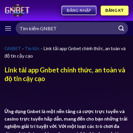
ĐĂNG KÝ
ĐĂNG NHẬP
GNBET
-
Tin tức
-
Link tải app Gnbet chính thức, an toàn và
độ tin cậy cạo
Link tải app Gnbet chính thức, an toàn và
độ tin cậy cạo
Ứng dụng Gnbet là một nền tảng cá cược trực tuyến và
casino trực tuyến hấp dẫn, mang đến cho bạn những trải
nghiệm giải trí tuyệt vời. Với một loạt các trò chơi đa