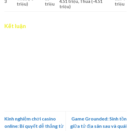
3
4.51 triệu, Thua (-4.51
triệu)
triệu
triệu
triệu)
Kết luận
Kinh nghiệm đánh kèo Châu Á không phải là một công
thức thần kỳ hay bí kíp mua được. Nó là tổng hòa của kiến
thức phân tích, chiến lược quản lý vốn chặt chẽ và một cái
đầu lạnh như thép. Hãy nhớ, đây là một cuộc marathon,
không phải một cuộc đua nước rút. Kỷ luật, phân tích sâu
sắc, và kiên nhẫn mới là những vũ khí lợi hại nhất giúp anh
em tăng tỷ lệ thắng cược và biến đam mê bóng đá thành
một kênh “đầu tư giải trí” bền vững. Chúc anh em thực
chiến thành công!
Kinh nghiệm chơi casino
Game Grounded: Sinh tồn
online: Bí quyết dễ thắng từ
giữa tử địa sân sau và quái