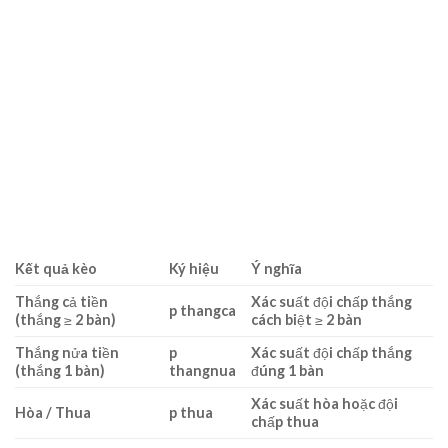
Phân tích toán học về kèo dụ:
Giả sử kèo ban đầu Đội A
chấp 0.75 với tỷ lệ ăn 0.90. Sau đó, tỷ lệ chấp giảm xuống
còn 0.5, nhưng tỷ lệ ăn cho Đội A lại tăng lên 0.95. Khi các
dữ kiện khách quan như
chấn thương hay phong độ
không biến động mạnh đủ để giải thích sự thay đổi kèo,
khả năng cao là nhà cái đang
điều chỉnh cửa chấp thấp
hơn với tỷ lệ ăn cao hơn
, nhằm thu hút người chơi và
“gom” tiền cược trong kinh nghiệm đánh kèo Châu Á. Xác
suất ngụ ý khi chấp 0.75, ăn 0.90:
Kết quả kèo
Ký hiệu
Ý nghĩa
Thắng cả tiền
Xác suất đội chấp thắng
p thangca
(thắng ≥ 2 bàn)
cách biệt ≥ 2 bàn
Thắng nửa tiền
p
Xác suất đội chấp thắng
(thắng 1 bàn)
thangnua
đúng 1 bàn
Xác suất hòa hoặc đội
Hòa / Thua
p thua
chấp thua