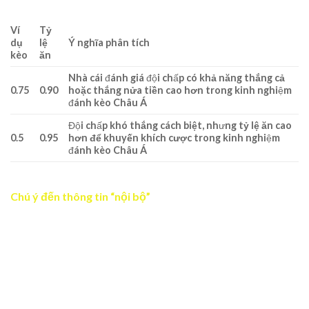
Ví
Tỷ
dụ
lệ
Ý nghĩa phân tích
kèo
ăn
Nhà cái đánh giá đội chấp
có khả năng thắng cả
0.75
0.90
hoặc thắng nửa tiền cao hơn
trong kinh nghiệm
đánh kèo Châu Á
Đội chấp
khó thắng cách biệt
, nhưng
tỷ lệ ăn cao
0.5
0.95
hơn để khuyến khích cược
trong kinh nghiệm
đánh kèo Châu Á
Chú ý đến thông tin “nội bộ”
Ở đây,
“thông tin nội bộ”
không ám chỉ bất hợp pháp, mà
là những chi tiết tinh tế mà ít người chú ý:
động lực thi
đấu
của từng đội (đã đủ điểm hay vẫn cần điểm để trụ
hạng/vô địch),
mâu thuẫn nội bộ trong phòng thay đồ
,
hay
chiến thuật giấu bài
của HLV trước các trận quan
trọng ở cúp châu Âu.