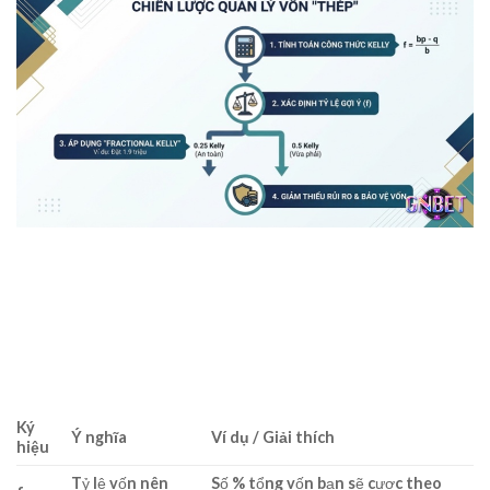
Quy trình quản lý vốn ‘thép’ 4 bước bằng công thức Kelly,
từ tính toán tỷ lệ Fractional Kelly đến bảo vệ vốn với ví dụ
1.9 triệu
Phân tích toán học:
Công thức Kelly Criterion cơ bản là: f
= (bp – q) / b Trong đó:
Ký
Ý nghĩa
Ví dụ / Giải thích
hiệu
Tỷ lệ vốn nên
Số % tổng vốn bạn sẽ cược theo