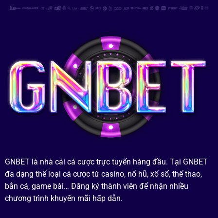
GNBET là nhà cái cá cược trực tuyến hàng đầu. Tại GNBET
đa dạng thể loại cá cược từ casino, nổ hũ, xổ số, thể thao,
bắn cá, game bài… Đăng ký thành viên để nhận nhiều
chương trình khuyến mãi hấp dẫn.