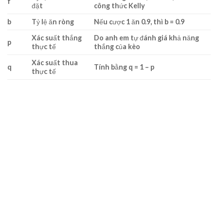
f
đặt
công thức Kelly
b
Tỷ lệ ăn ròng
Nếu cược 1 ăn 0.9, thì
b = 0.9
Xác suất thắng
Do anh em tự đánh giá khả năng
p
thực tế
thắng của kèo
Xác suất thua
q
Tính bằng
q = 1 – p
thực tế
Giả sử anh em có 100 triệu trong tài khoản. Theo phân
tích của anh em, xác suất thắng kèo này là 55%. f = (0.95 *
0.55 – 0.45) / 0.95 = (0.5225 – 0.45) / 0.95 = 0.0725 / 0.95 ≈
0.076 Vậy, anh em nên đặt khoảng 7.6% tổng vốn, tức là
7.6 triệu đồng cho kèo này. Tuy vậy, phương pháp
Kelly
toàn phần
tiềm ẩn rủi ro cao, bởi nó đòi hỏi người chơi
phải
ước lượng xác suất thắng một cách cực kỳ chính
xác
trong kinh nghiệm đánh kèo Châu Á.
Phần lớn chuyên gia đều khuyên áp dụng
Fractional Kelly