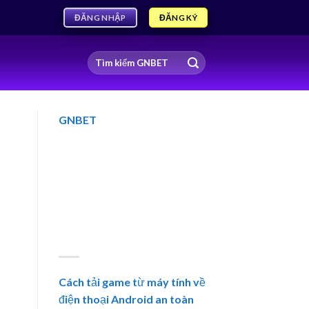
ĐĂNG NHẬP
ĐĂNG KÝ
GNBET
🎖️ GNBET.INFO là
website cá cược trực tuyến
hàng đầu. Đa dạng thể loại cá
cược, nhiều khuyến mãi hấp
dẫn.⭐ Tải GNBET cho
Android, iOS. 🏆
BÀI VIẾT MỚI
bắt
Cách tải game từ máy tính về
điện thoại Android an toàn