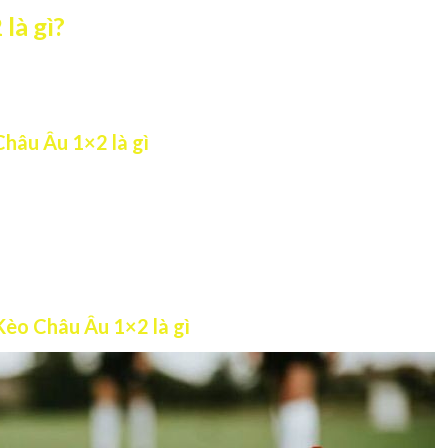
là gì?
ưởng mà còn phản ánh đánh giá của nhà cái về khả năng thắng 
hâu Âu 1×2 là gì
 đơn giản: Tiền thưởng = Số tiền cược × Tỷ lệ cược. Lưu ý rằn
an đầu.
1” (đội chủ nhà thắng) với tỷ lệ 2.10. Nếu dự đoán chính xác, 
1 triệu đồng tiền lãi thuần túy.
Kèo Châu Âu 1×2 là gì