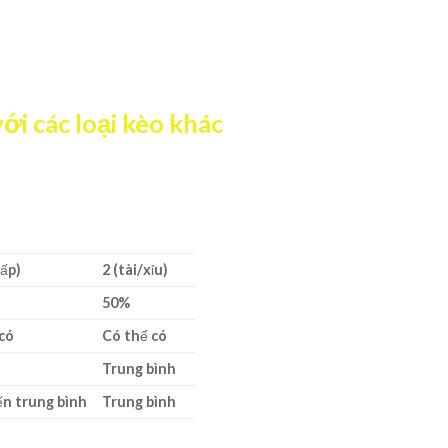
 này thường xuất hiện trong các trận đấu giữa hai đội có sức m
ờng thấy trong các trận có sự chênh lệch rõ rệt về đẳng cấp.
ới các loại kèo khác
 việc so sánh với các loại kèo khác sẽ giúp làm rõ ưu điểm và h
HÂU Á
KÈO TÀI XỈU
hấp)
2 (tài/xỉu)
50%
có
Có thể có
Trung bình
ến trung bình
Trung bình