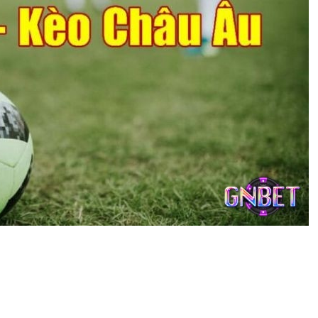
n thưởng mà còn phản ánh đánh giá của nhà cái về khả năng thắ
ng xảy ra cao theo đánh giá của nhà cái, nhưng mức thưởng cũn
4.0 trở lên) biểu thị khả năng xảy ra thấp nhưng tiền thưởng h