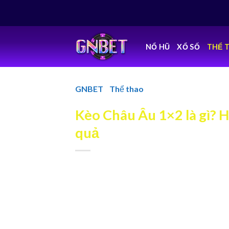
NỔ HŨ
XỔ SỐ
THỂ 
GNBET
-
Thể thao
-
Kèo Châu Âu 1×2 là gì
Kèo Châu Âu 1×2 là gì? H
quả
Kèo Châu Âu 1×2 là gì? Là một dạng kèo
cao. Với tỷ lệ thắng 1/3 và cách thức hoạ
đầu mà còn là công cụ hiệu quả để xây dự