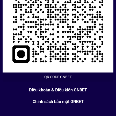
QR CODE GNBET
Điều khoản & Điều kiện GNBET
Chính sách bảo mật GNBET
Hướng dẫn đăng ký GNBET