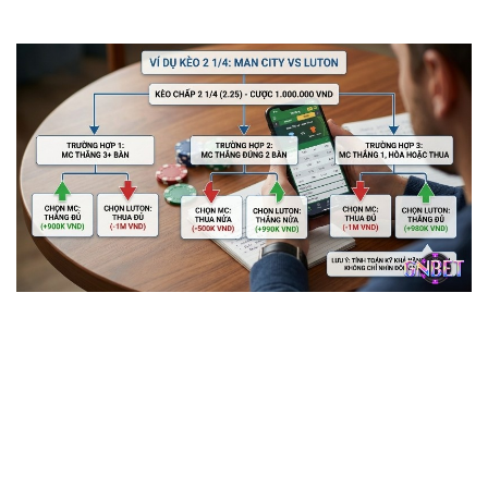
thua trong từng tình huống.
Sơ đồ ví dụ thực chiến kèo chấp 2 1/4 (2.25) Man City vs
Luton, minh họa chi tiết cách tính thắng thua đủ hoặc nửa
tiền
Giả sử trận đấu giữa Man City vs Luton Town diễn ra với
tỷ lệ kèo 2 1/4 là gì (2.25) cho Man City.
Tỷ lệ ăn của Man City (cửa trên): 0.90