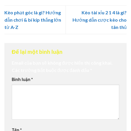
Kèo phạt góc là gì? Hướng
Kèo tài xỉu 2 1 4 là gì?
dẫn chơi & bí kíp thắng lớn
Hướng dẫn cược kèo cho
từ A-Z
tân thủ
Để lại một bình luận
Email của bạn sẽ không được hiển thị công khai.
Các trường bắt buộc được đánh dấu
*
Bình luận
*
Tên
*