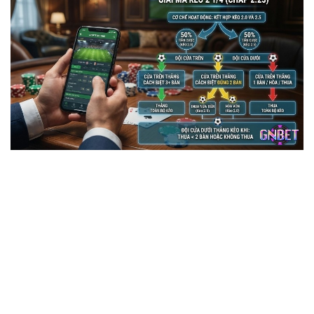
Hướng dẫn cách chơi kèo 2 1/4 là gì chi tiết các trường hợp
thắng toàn bộ, thua nửa tiền và hòa vốn
Trong cá độ bóng đá, kèo 2 1/4 là gì thường xuất hiện khi
các nhà cái đánh giá đội cửa trên (đội mạnh hơn) vượt trội
hơn hẳn so với đội cửa dưới (đội yếu hơn). Con số 2.25 ở
đây thể hiện số bàn thắng mà đội cửa trên “cho trước” đội
cửa dưới. Để thắng kèo, đội cửa trên không chỉ phải giành
chiến thắng mà còn phải thắng với một hiệu số bàn thắng
nhất định. Ngược lại, đội cửa dưới dù thua trận vẫn có thể