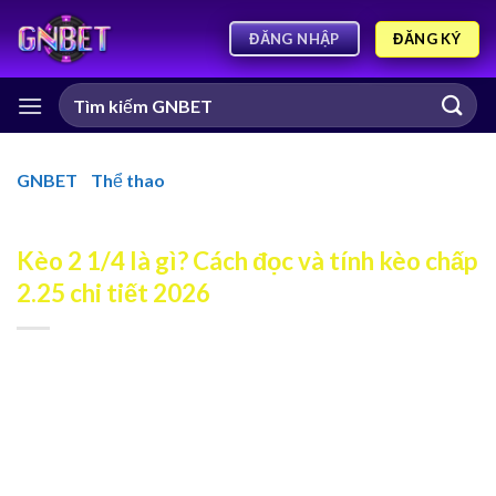
ĐĂNG KÝ
ĐĂNG NHẬP
GNBET
-
Thể thao
-
Kèo 2 1/4 là gì? Cách đọc và tính kèo
chấp 2.25 chi tiết 2026
Kèo 2 1/4 là gì? Cách đọc và tính kèo chấp
2.25 chi tiết 2026
Kèo 2 1/4 là gì? Câu hỏi mà nhiều anh em mới nhập môn
cá độ bóng đá, hay thậm chí cả những lão làng thỉnh
thoảng cũng phải vò đầu bứt tóc. Thực tế, đây là một