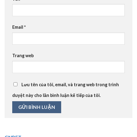
Email
*
Trang web
Lưu tên của tôi, email, và trang web trong trình
duyệt này cho lần bình luận kế tiếp của tôi.