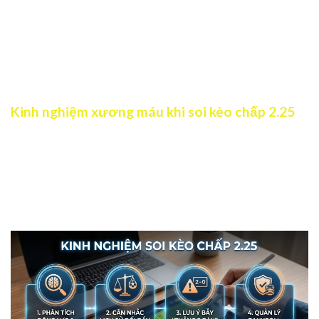
ghi bàn và giữ sạch lưới của cả hai. Một điểm chết người
là nhiều người chỉ nhìn vào kèo 2 1/4 là gì và cho rằng đội
cửa trên sẽ “chấp cứng”, nhưng thực tế là yếu tố chấp nửa
tiền/thua nửa tiền có thể thay đổi hoàn toàn cục diện lợi
nhuận.
Kinh nghiệm xương máu khi soi kèo chấp 2.25
Để tối ưu hóa cơ hội thắng kèo 2 1/4 là gì, cần kết hợp
phân tích phong độ, động lực thi đấu, lịch sử đối đầu và
đặc biệt là cân nhắc rủi ro khi đội cửa trên chỉ thắng với
cách biệt 2 bàn. Đừng bao giờ đặt cược theo cảm tính
hoặc chỉ dựa vào tên tuổi đội bóng.