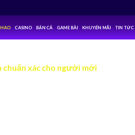
THAO
CASINO
BẮN CÁ
GAME BÀI
KHUYẾN MÃI
TIN TỨC
h tính chuẩn xác cho người mới
nh chuẩn xác cho người mới
 là bóng đá, có vô vàn thuật ngữ và loại kèo khiến người mới b
èo 1 hoà”. Bạn đang tìm hiểu, kèo 1 hoà là gì, nó khác biệt ra s
để tính toán kết quả một cách chính xác? Gnbet sẽ cung cấp ch
o 1 hoà là gì, giúp bạn tự tin hơn khi tiếp cận những thông tin
 giúp bạn không chỉ hiểu “kèo 1 hoà là gì” mà còn nắm vững bản