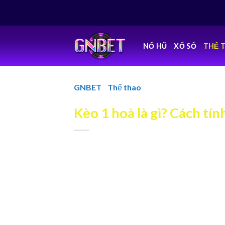
NỔ HŨ
XỔ SỐ
THỂ 
GNBET
-
Thể thao
-
Kèo 1 hoà là gì? Các
Kèo 1 hoà là gì? Cách tí
Trong thế giới cá cược thể thao, đặc biệt
đầu cảm thấy bối rối. Một trong số đó là “k
so với các loại kèo khác, và làm thế nào 
bạn cái nhìn toàn diện và chuyên sâu về kè
liên quan đến tỷ lệ cược này. Mục tiêu là