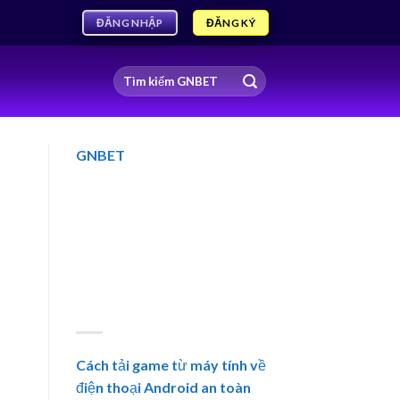
ĐĂNG NHẬP
ĐĂNG KÝ
GNBET
🎖️ GNBET.INFO là
website cá cược trực tuyến
hàng đầu. Đa dạng thể loại cá
cược, nhiều khuyến mãi hấp
dẫn.⭐ Tải GNBET cho
Android, iOS. 🏆
ắt
BÀI VIẾT MỚI
ao,
o
Cách tải game từ máy tính về
điện thoại Android an toàn