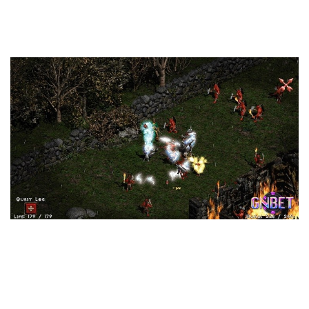
nhưng dễ nhận biết và thân thiện với máy tính cấu hình
thấp.
Đồ hoạ game cũ thường khá đơn giản, phù hợp với máy cấu
hình thấp
Gameplay và lối chơi:
Nhiều game offline xưa thiên về
chiến thuật, tính toán và phản xạ đơn giản nhưng gây