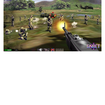
Hướng dẫn chọn game offline PC xưa phù hợp với sở thích
và máy tính
Cấu hình máy tính:
Hầu hết game offline PC cổ
có yêu
cầu cấu hình thấp, nhưng vẫn nên kiểm tra xem máy
tính hiện tại có tương thích với trò chơi hay không để
tránh giật lag.
Độ khó và lối chơi:
Chọn game có độ khó phù hợp với
khả năng và thời gian rảnh của bạn. Một số game