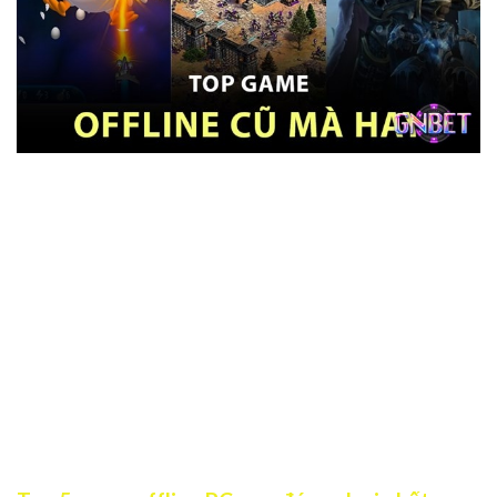
Trải nghiệm game offline PC xưa vừa giải trí vừa rèn luyện
kỹ năng
Thư giãn và giải trí:
Những trò chơi bắn gà, cá lớn nuốt
cá bé hay bắn tank cung cấp trải nghiệm giải trí nhẹ
nhàng, giúp người chơi xả stress mà không cần kết nối
mạng.
Tương thích nhiều máy tính:
Hầu hết
game offline PC
xưa
yêu cầu cấu hình thấp, dễ dàng cài đặt trên các
máy tính đời cũ hoặc máy tính hiện nay, thuận tiện trải
nghiệm mọi lúc mọi nơi.