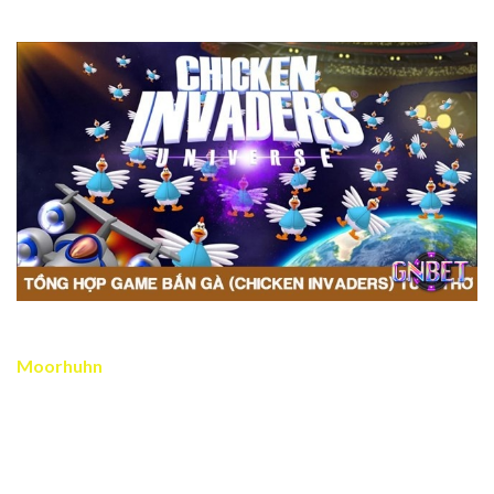
tính giải trí cao.
Chicken Invaders – Game bắn gà vui nhộn
Moorhuhn
Moorhuhn là game bắn gà trên Trái Đất. Ở đó, những
người thợ săn sẽ cần nhắm bắn các chú gà bay để kiếm
điểm. Game gây nghiện nhờ cách tính điểm hấp dẫn và
giới hạn thời gian, là một trong những
game offline PC