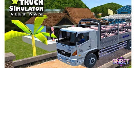
Truck Simulator Vietnam ghi điểm nhờ bối cảnh bản địa gần
gũi và cảm giác lái đậm màu sắc quen thuộc
Mỗi
game lái xe mô phỏng iOS
đều mang đến một trải
nghiệm riêng, từ thư giãn nhẹ nhàng đến thử thách kỹ
năng điều khiển xe đầy kịch tính. Tùy vào sở thích, bạn có
thể chọn game thiên về mô phỏng thực tế, đồ họa đẹp hay
lối chơi đa dạng để tận hưởng cảm giác lái xe ngay trên
thiết bị di động. Hy vọng những gợi ý trên sẽ giúp bạn dễ