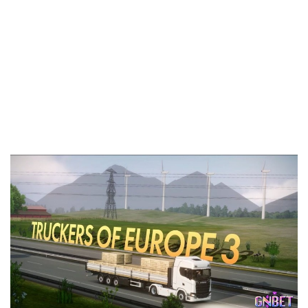
chơi này thu hút nhờ hệ thống đường cao tốc chi tiết,
thành phố đông đúc và cảm giác vận hành khá mượt khi di
chuyển trên những chặng đường dài. Việc nâng cấp phụ
tùng, đổi phương tiện và tự do khám phá trên bản đồ mở
giúp game có độ bền trải nghiệm tốt hơn, không bị đơn
điệu sau vài giờ chơi đầu. Đây là lựa chọn phù hợp với
người thích sự cân bằng giữa hình ảnh đẹp, gameplay ổn
và cảm giác cầm lái mang tính thư giãn.