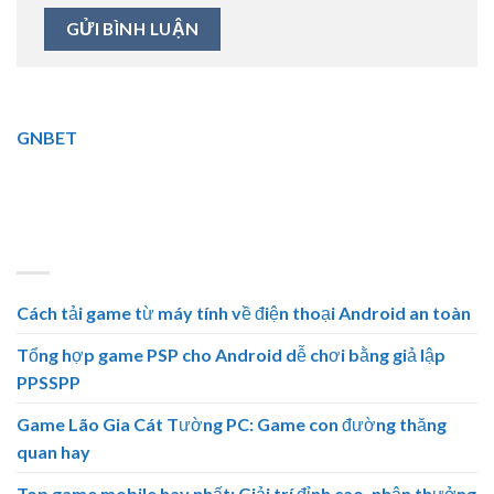
GNBET
🎖️ GNBET.INFO là website cá cược trực tuyến
hàng đầu. Đa dạng thể loại cá cược, nhiều khuyến mãi hấp
dẫn.⭐ Tải GNBET cho Android, iOS. 🏆
BÀI VIẾT MỚI
Cách tải game từ máy tính về điện thoại Android an toàn
Tổng hợp game PSP cho Android dễ chơi bằng giả lập
PPSSPP
Game Lão Gia Cát Tường PC: Game con đường thăng
quan hay
Top game mobile hay nhất: Giải trí đỉnh cao, nhận thưởng