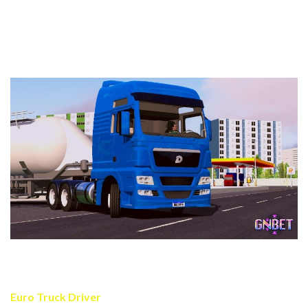
yêu cầu kiểm soát xe nặng ổn định trong nhiều điều kiện
khác nhau. Đây là cái tên rất hợp với người thích mô
phỏng nghiêm túc và muốn trải nghiệm nhiều hơn ngoài
việc chỉ chạy từ điểm A đến điểm B.
World Truck Driving Simulator nổi bật ở độ chân thực và
khả năng tùy biến xe khá sâu cho người chơi
Euro Truck Driver