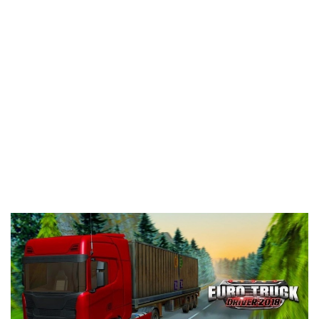
Euro Truck Driver là gợi ý phù hợp cho những ai thích
không khí vận tải tại châu Âu với bản đồ rộng và nhịp chơi
ổn định. Ở góc nhìn của một
game lái xe mô phỏng iOS
,
tựa game này làm khá tốt phần cảm giác di chuyển qua
nhiều thành phố, thực hiện đơn hàng và tích lũy tiền để
nâng cấp phương tiện theo tiến độ chơi. Đồ họa 3D của
game mượt, bối cảnh dễ nhìn và cách vận hành khá thân
thiện với người mới, nên rất dễ làm quen chỉ sau vài
chuyến hàng đầu tiên. Đây là lựa chọn đáng cân nhắc nếu
bạn thích trải nghiệm mô phỏng có tiết tấu vừa phải, dễ
chơi nhưng vẫn giữ được chất đường dài đặc trưng.