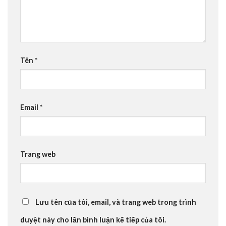
Tên
*
Email
*
Trang web
Lưu tên của tôi, email, và trang web trong trình
duyệt này cho lần bình luận kế tiếp của tôi.