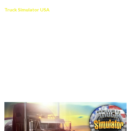
Truck Simulator USA
Truck Simulator USA là một lựa chọn nổi bật dành cho
người yêu thích trải nghiệm lái xe tải đường dài trên đất
Mỹ. Với
game lái xe mô phỏng iOS
này, người chơi có thể
cảm nhận rõ không khí của những tuyến xa lộ rộng lớn,
những chiếc đầu kéo cỡ lớn và nhịp vận chuyển hàng hóa
liên tục qua nhiều bang khác nhau. Phần nội thất xe được
làm khá chi tiết, âm thanh động cơ tạo cảm giác nặng máy
chân thực và nhiều chế độ chơi giúp hành trình không bị
lặp lại quá sớm. Đây là tựa game phù hợp với ai muốn tìm
một trải nghiệm mô phỏng dễ tiếp cận nhưng vẫn đủ hấp
dẫn để chơi lâu dài.