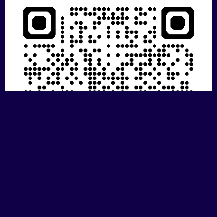
QR CODE GNBET