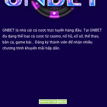
GNBET là nhà cái cá cược trực tuyến hàng đầu. Tại GNBET
đa dạng thể loại cá cược từ casino, nổ hũ, xổ số, thể thao,
bắn cá, game bài… Đăng ký thành viên để nhận nhiều
chương trình khuyến mãi hấp dẫn.