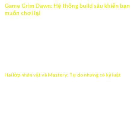
Game Grim Dawn: Hệ thống build sâu khiến bạn
muốn chơi lại
Để đọc hệ thống build rõ ràng, hướng dẫn dưới đây sẽ
giúp bạn nhìn build như một cấu trúc, thay vì một mớ
điểm cộng trừ rời rạc. Khi các lớp tương tác đúng, bạn sẽ
thấy lý do vì sao nhiều người chơi hàng chục giờ vẫn chưa
“chán”. Và khi hiểu được điều đó,
game Grim Dawn
sẽ trở
thành một hành trình khám phá bản thân qua lựa chọn.
Hai lớp nhân vật và Mastery: Tự do nhưng có kỷ luật
Điểm độc đáo nằm ở khả năng kết hợp hai lớp sau một
giai đoạn chơi, tạo ra cấu trúc build vừa rộng vừa có trục
chính. Bạn có thể bắt đầu như một chiến binh, rồi ghép
thêm yếu tố huyền bí để mở ra phong cách chơi lai, thay
vì bị khóa cứng trong một khuôn. Cây kỹ năng của mỗi
lớp khá dày, có buff, kỹ năng chủ động, hiệu ứng bị động
và các biến thể nâng cấp, nên quyết định phân bổ điểm