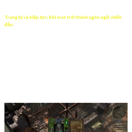
nghiệm xây dựng chiến lược cá nhân.
Trang bị và hiệp lực: Khi loot trở thành ngôn ngữ chiến
đấu
Trang bị trong Grim Dawn không chỉ tăng chỉ số, mà còn
định hình lối chơi bằng các dòng thuộc tính và tương tác
hiệu ứng. Bạn bắt đầu để ý đến kháng, tốc độ đánh, sát
thương theo hệ, và những dòng “biến đổi kỹ năng”, vì
chúng quyết định nhân vật của bạn chiến đấu ra sao. Sự
phong phú của vật phẩm khiến việc so sánh đồ trở thành
một phần của cuộc chơi, chứ không phải việc phụ. Khi bạn
tìm được món “đúng bài”,
game Grim Dawn
mang lại cảm
giác trúng số rất rõ ràng.