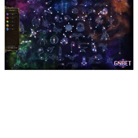
Bản đồ chòm sao với các nút liên kết, thể hiện lựa chọn
Devotion theo lộ trình
Với Devotion, thay đổi vài điểm có thể khiến cả lối đánh
đổi nhịp. Nó tạo cảm giác bạn đang điều chỉnh một cỗ
máy, nơi từng bánh răng tương ứng với sát thương,
phòng thủ, hồi phục, hoặc hiệu ứng khống chế. Khi nội
dung đạt tới ngưỡng đó,
game Grim Dawn
vượt khỏi
khuôn ARPG truyền thống và tiến gần hơn đến trải