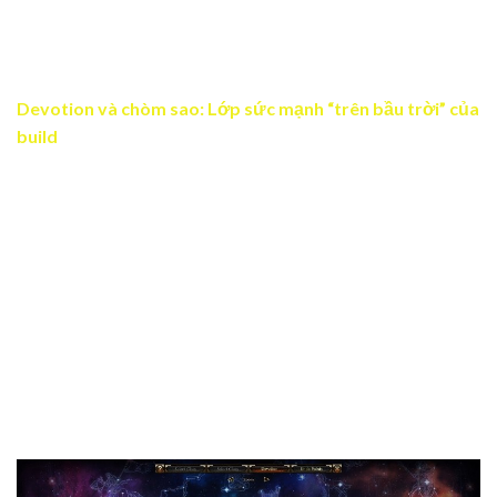
bản cũng khiến hành trình mượt hơn và bớt lạc hướng.
Chính vì thế,
game Grim Dawn
tạo ra giá trị chơi lại tự
nhiên, không cần dựa vào kịch bản mới.
Devotion và chòm sao: Lớp sức mạnh “trên bầu trời” của
build
Devotion là hệ thống khiến nhiều người chơi bất ngờ vì
nó giống một lớp build thứ hai, độc lập mà lại liên kết chặt
với lớp nhân vật. Bạn kiếm điểm bằng cách khôi phục các
đền thờ, rồi dùng chúng để mở các biểu tượng chòm sao,
nhận thêm chỉ số, nội tại và cả kỹ năng phụ. Điều hay là
bạn không chỉ “cộng sức mạnh”, mà còn phải suy nghĩ theo
cấu trúc liên kết, vì đường đi trên bản đồ chòm sao ảnh
hưởng trực tiếp đến lựa chọn tiếp theo. Khi đã quen
tay,
game Grim Dawn
cho bạn cảm giác đang “vẽ” một
định mệnh chiến đấu của riêng mình.