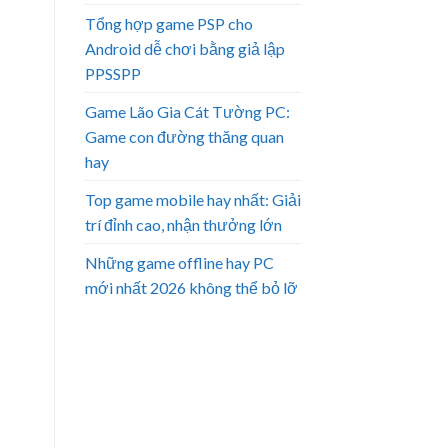
Tổng hợp game PSP cho
Android dễ chơi bằng giả lập
PPSSPP
và
Game Lão Gia Cát Tường PC:
Game con đường thăng quan
,
hay
Top game mobile hay nhất: Giải
i
trí đỉnh cao, nhận thưởng lớn
e
Những game offline hay PC
mới nhất 2026 không thể bỏ lỡ