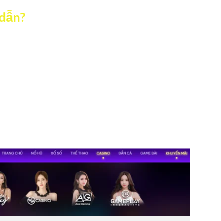
 dẫn?
và hấp dẫn, mang đến cho người chơi những trải nghiệm đa dạng 
a game bài Gnbet:
p một loạt các game bài phong phú như Poker, Blackjack, Baccarat
ể lựa chọn theo sở thích và tận hưởng trò chơi mà mình yêu thích.
Gnbet thiết kế giao diện đẹp mắt, thân thiện và dễ sử dụng. Ngườ
ào các trò chơi một cách nhanh chóng. Hơn nữa, hệ thống chơi gam
 trải nghiệm mượt mà và không gặp trục trặc.