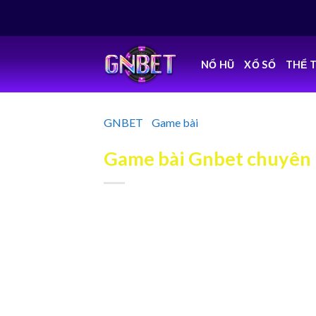
NỔ HŨ
XỔ SỐ
THỂ 
GNBET
-
Game bài
-
Game bài Gnbet chuyên 
Game bài Gnbet chuyên n
Trang web chơi game bài Gnbet trực tuyế
thích thử vận may và trải nghiệm giải trí
dạng và sự thuận tiện của môi trường tr
muốn tham gia vào trò chơi mà không cần