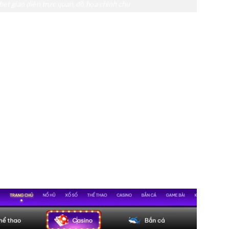
et giao diện trực quan, đồ họa chỉnh chu
i trên Gnbet được phát triển với chất lượng hình ảnh và âm than
ng tham gia vào một sòng bài thực tế, với hình ảnh sắc nét và âm
ảo tính công bằng và an toàn trong các trò chơi. Hệ thống sử d
để đảm bảo kết quả của mỗi ván chơi là ngẫu nhiên và không th
hủ nghiêm ngặt các quy định về bảo mật và bảo vệ thông tin cá n
 hỗ trợ khách hàng chuyên nghiệp và thân thiện. Người chơi có th
ao gồm chat trực tiếp, email hoặc điện thoại, để nhận được sự giú