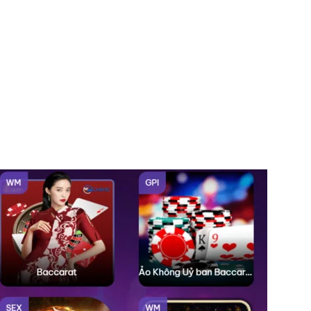
ìm thấy nút “Đăng ký” hoặc “Đăng ký ngay”. Bấm vào đó để bắt đầ
c thông tin yêu cầu như tên đăng nhập, mật khẩu, địa chỉ email và
 trình đăng ký, bạn sẽ nhận được một email xác minh từ Gnbet. Tr
ướng dẫn để xác minh tài khoản của bạn. Nếu bạn không nhận đư
oặc thử gửi lại yêu cầu xác minh.