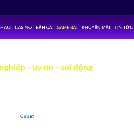
THAO
CASINO
BẮN CÁ
GAME BÀI
KHUYẾN MÃI
TIN TỨC
nghiệp – uy tín – sôi động
ghiệp – uy tín – sôi động
n nổi tiếng, đã thu hút sự quan tâm của rất nhiều người yêu
 tuyệt vời. Với sự kết hợp giữa sự hấp dẫn của các trò chơi bài
ực tuyến,
Gnbet
đã trở thành điểm đến lý tưởng cho những ai
 phải ra khỏi nhà.