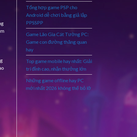
Tổng hợp game PSP cho
Android dễ chơi bằng giả lập
PPSSPP
ng
iệm
Game Lão Gia Cát Tường PC:
Game con đường thăng quan
hay
ng
Top game mobile hay nhất: Giải
ao
trí đỉnh cao, nhận thưởng lớn
Những game offline hay PC
mới nhất 2026 không thể bỏ lỡ