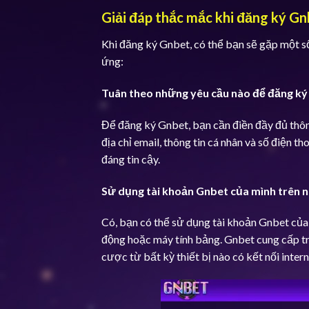
Giải đáp thắc mắc khi đăng ký Gn
Khi đăng ký Gnbet, có thể bạn sẽ gặp một s
ứng:
Tuân theo những yêu cầu nào để đăng k
Để đăng ký Gnbet, bạn cần điền đầy đủ thôn
địa chỉ email, thông tin cá nhân và số điện t
đáng tin cậy.
Sử dụng tài khoản Gnbet của mình trên n
Có, bạn có thể sử dụng tài khoản Gnbet của m
động hoặc máy tính bảng. Gnbet cung cấp trả
cược từ bất kỳ thiết bị nào có kết nối intern