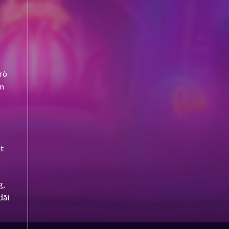
trò
ện
ốt
g,
đãi