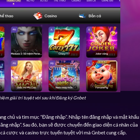
hiệm giải trí tuyệt vời sau khi Đăng ký Gnbet
rang chủ và tìm mục “Đăng nhập”. Nhập tên đăng nhập và mật khẩu
ăng nhập”. Sau đó, bạn sẽ được chuyển đến giao diện cá nhân của
ụ cá cược và casino trực tuyến tuyệt vời mà Gnbet cung cấp.