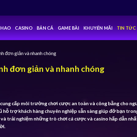
THAO
CASINO
BẮN CÁ
GAME BÀI
KHUYẾN MÃI
TIN TỨC
nh đơn giản và nhanh chóng
ình đơn giản và nhanh chóng
 cung cấp môi trường chơi cược an toàn và công bằng cho ng
ngũ hỗ trợ khách hàng chuyên nghiệp sẵn sàng giúp đỡ bạn tron
và trải nghiệm những trò chơi cá cược và casino hấp dẫn nhấ
ời.