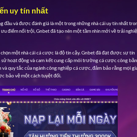
ến uy tín nhất
g đầu và được đánh giá là một trong những nhà cái uy tín nhất tro
c ưu điểm nổi trội, Gnbet đã tạo nên một tầm nhìn mới về trải ngh
chọn một nhà cái cá cược là độ tin cậy. Gnbet đã đạt được sự tín
h sử hoạt động và cam kết cung cấp môi trường cá cược công bằ
nh và quy tắc của ngành công nghiệp cá cược, đảm bảo rằng mọi gi
ợc bảo vệ một cách tuyệt đối.