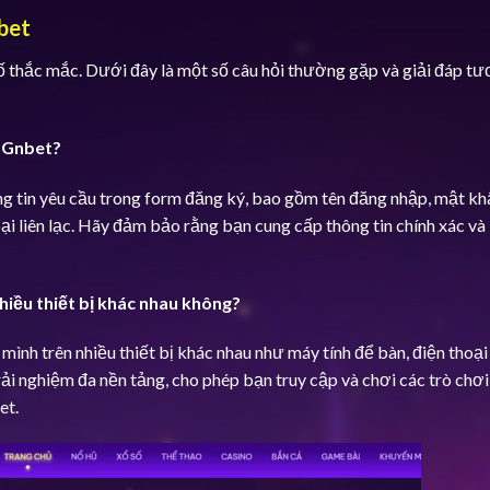
bet
ố thắc mắc. Dưới đây là một số câu hỏi thường gặp và giải đáp t
ý Gnbet?
g tin yêu cầu trong form đăng ký, bao gồm tên đăng nhập, mật kh
hoại liên lạc. Hãy đảm bảo rằng bạn cung cấp thông tin chính xác và
hiều thiết bị khác nhau không?
ình trên nhiều thiết bị khác nhau như máy tính để bàn, điện thoại
i nghiệm đa nền tảng, cho phép bạn truy cập và chơi các trò chơi
et.