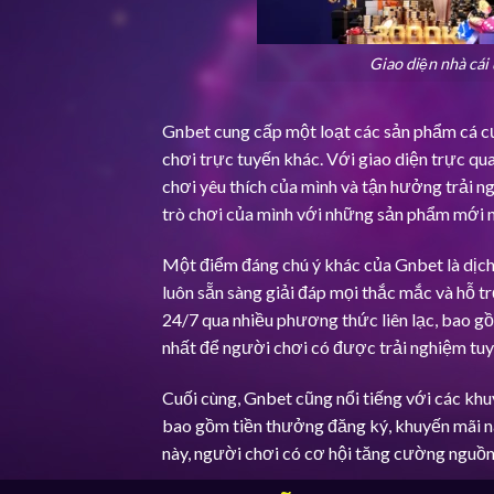
Giao diện nhà cái 
Gnbet cung cấp một loạt các sản phẩm cá cư
chơi trực tuyến khác. Với giao diện trực qu
chơi yêu thích của mình và tận hưởng trải 
trò chơi của mình với những sản phẩm mới nh
Một điểm đáng chú ý khác của Gnbet là dịch 
luôn sẵn sàng giải đáp mọi thắc mắc và hỗ t
24/7 qua nhiều phương thức liên lạc, bao gồm
nhất để người chơi có được trải nghiệm tuyệ
Cuối cùng, Gnbet cũng nổi tiếng với các kh
bao gồm tiền thưởng đăng ký, khuyến mãi nạ
này, người chơi có cơ hội tăng cường nguồn 