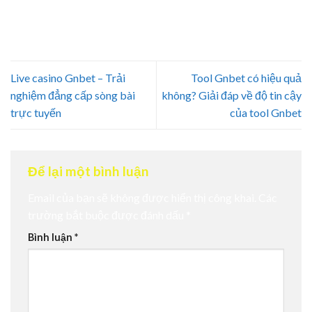
và trải nghiệm những trận đấu đầy kịch tính và cơ hội chiến
thắng.
Live casino Gnbet – Trải
Tool Gnbet có hiệu quả
nghiệm đẳng cấp sòng bài
không? Giải đáp về độ tin cậy
trực tuyến
của tool Gnbet
Để lại một bình luận
Email của bạn sẽ không được hiển thị công khai.
Các
trường bắt buộc được đánh dấu
*
Bình luận
*