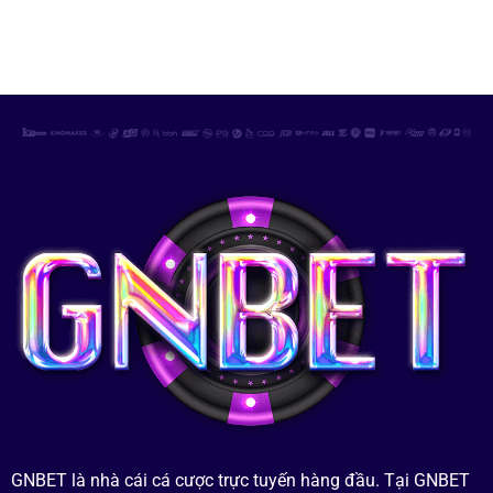
GNBET là nhà cái cá cược trực tuyến hàng đầu. Tại GNBET