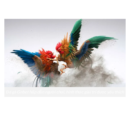
diễn ra trong một khoảng thời gian ngắn, ví dụ như 10 phút,
và người chơi sẽ xem con gà đấu nhau để xác định kết quả.
Đá gà Gnbet hấp dẫn người chơi, hình thức giải trí được yêu thích
Trong trận đấu, các con gà sẽ chạy và tấn công nhau bằng
cách đạp, cắn hoặc đá nhau. Người chơi sẽ căng thẳng theo
dõi và cổ vũ cho con gà mà họ đã đặt cược. Kết quả của trận