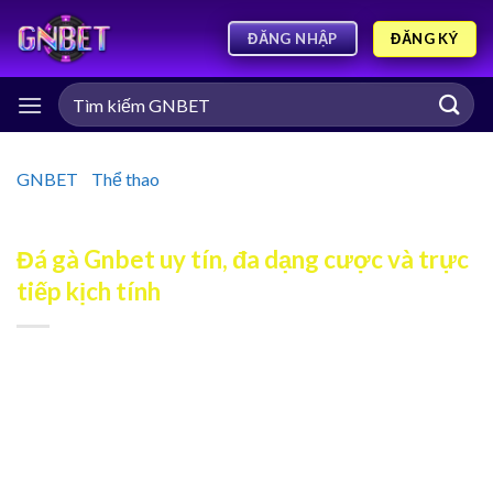
ĐĂNG KÝ
ĐĂNG NHẬP
GNBET
-
Thể thao
-
Đá gà Gnbet uy tín, đa dạng cược và
trực tiếp kịch tính
Đá gà Gnbet uy tín, đa dạng cược và trực
tiếp kịch tính
Đá gà Gnbet là một điểm đến tuyệt vời cho những người
yêu thích trò chơi đá gà trực tuyến. Với sự kết hợp giữa
sự hồi hộp của việc đặt cược và kịch tính của các trận