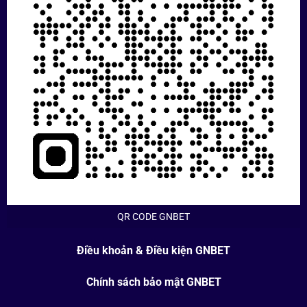
QR CODE GNBET
Điều khoản & Điều kiện GNBET
Chính sách bảo mật GNBET