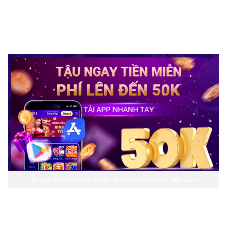
bạn cho là sẽ hạ gục con gà khác trong trận đấu. Điều này đòi
hỏi con gà bạn đặt cược phải có khả năng tấn công mạnh mẽ
và chiến thắng.
Đá gà Gnbet có đa dạng các sản phẩm cược hấp dẫn
Cược thời gian trận đấu:
Bạn có thể đặt cược vào thời gian
mà trận đấu sẽ kết thúc. Có thể là cược trận đấu sẽ kết thúc