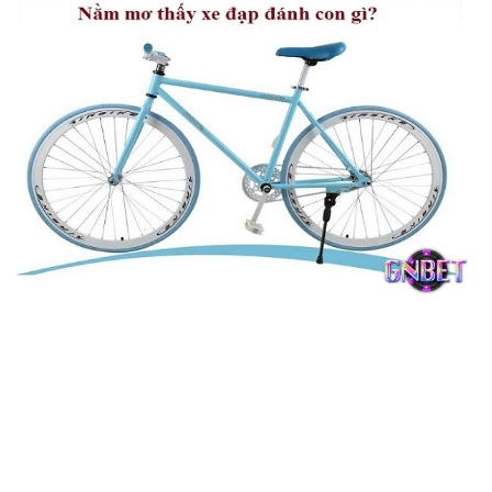
Chiêm bao thấy xe đạp giúp bạn trúng đề
Chiêm bao thấy xe đạp giúp bạn làm giàu khi đầu tư với
các số đề sau:
Nằm ngủ chiêm bao thấy xe đạp chung chung ứng với
số: 28 hoặc 82.