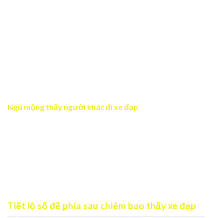
niệm đã qua. Bạn nhớ về khoảnh khắc tốt đẹp hoặc nhìn
lại quá trình đã qua trong công việc, cuộc sống. Đôi khi
giấc mơ cũng thể hiện sự cần thiết phải khởi động lại điều
gì đó mà bạn đã trì hoãn nó trong quá khứ. Nhưng bạn
nên nhớ rằng quá khứ chỉ là một phần trong con đường
bạn đi, điều quan trọng là bạn cần tập trung vào hiện tại
và tương lai.
Ngủ mộng thấy người khác đi xe đạp
Hiện tượng mơ là lời nhắc nhở bạn nên quan tâm tới
những người xung quanh mình. Nếu trong mơ bạn thấy
họ đạp xe suôn sẻ chứng tỏ họ đang tiến bộ tốt trong
cuộc sống và bạn cần học hỏi từ họ. Nhưng nếu bạn thấy
họ gặp khó khăn khi đạp xe có nghĩa rằng họ đang gặp
khủng hoảng và bạn nên quan tâm và hỗ trợ lẫn nhau.
Tiết lộ số đề phía sau chiêm bao thấy xe đạp