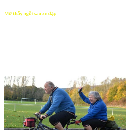
Mơ thấy ngồi sau xe đạp
Giấc mơ là dấu hiệu chứng tỏ bạn đang dựa dẫm vào
người khác một cách quá mức. Bạn thiếu sự chủ động và
chưa tự lập trong một số vấn đề. Giấc mơ nhắc nhở bạn
nên học cách tự mình đứng vững và chủ động trong mọi
tình huống. Bạn hoàn toàn có thể làm chủ hành trình của
mình và không cần phải phụ thuộc vào ai. Chỉ có như vậy
bạn mới cảm thấy vui vẻ với những điều mình đạt được.