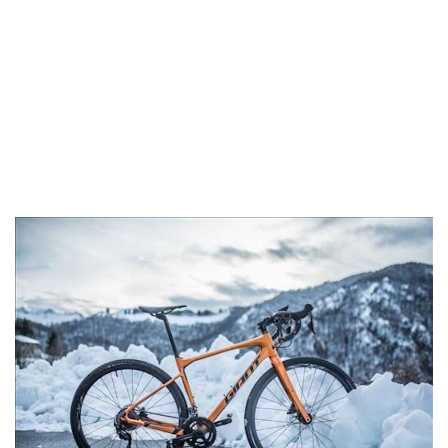
Nằm ngủ chiêm bao thấy ngồi sau xe đạp ứng với số:
56.
Nằm ngủ chiêm bao thấy mình đi xe đạp ứng với số: 45.
Nằm ngủ chiêm bao thấy mua xe đạp ứng với số:
17 –
53.
Nằm ngủ chiêm bao thấy chiếc xe đạp cũ ứng với số:
87 – 65.