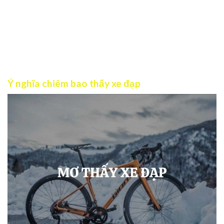
chiêm bao này thì chớ vội chủ quan mà bỏ qua. Trong nội
dung bài viết dưới đây đội ngũ Gnbet sẽ tổng hợp toàn bộ
những thông tin quan trọng và đầy đủ nhất về chiêm bao
thấy xe đạp. Bạn hãy theo dõi để gỡ bỏ băn khoăn của
mình ngay nhé!
Ý nghĩa chiêm bao thấy xe đạp