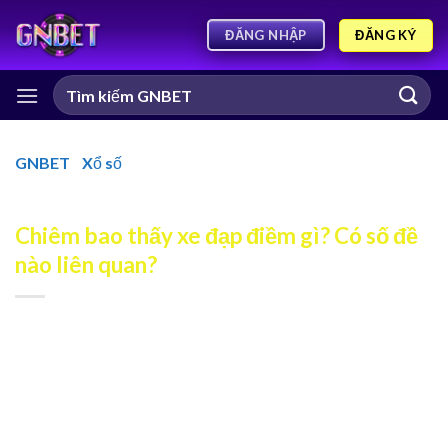
ĐĂNG KÝ
ĐĂNG NHẬP
GNBET
-
Xổ số
-
Chiêm bao thấy xe đạp điềm gì? Có số đề
nào liên quan?
Chiêm bao thấy xe đạp điềm gì? Có số đề
nào liên quan?
Chiêm bao thấy xe đạp là hiện tượng khá phổ biến và chứa
đựng những thông điệp thú vị về cuộc sống và hành trình
nỗ lực của bạn. Vậy nếu như đêm qua bạn trải nghiệm