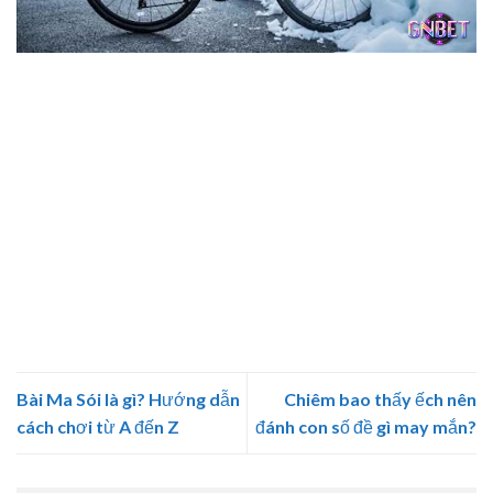
Chiêm bao thấy xe đạp chứa đựng bộ số tài lộc
Chiêm bao thấy xe đạp là trải nghiệm mang tới thông
điệp về sự nỗ lực cùng thay đổi trong cuộc sống. Dù giấc
mơ có là điềm báo về sự tiến bộ hay cảnh báo về sự mất
cân bằng thì điều quan trọng là bạn cần điều chỉnh sự ổn
định và kiên trì trong hành trình của mình. Hãy lắng nghe
thông điệp và sử dụng chúng để cải thiện cuộc sống. Cuối
cùng, nếu như bạn tin vào may mắn thì có thể thử sức với
bộ số mà chiêm bao thấy xe đạp cung cấp nhé!
Bài Ma Sói là gì? Hướng dẫn
Chiêm bao thấy ếch nên
cách chơi từ A đến Z
đánh con số đề gì may mắn?