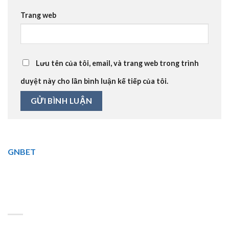
Trang web
Lưu tên của tôi, email, và trang web trong trình
duyệt này cho lần bình luận kế tiếp của tôi.
GNBET
🎖️ GNBET.INFO là website cá cược trực tuyến
hàng đầu. Đa dạng thể loại cá cược, nhiều khuyến mãi hấp
dẫn.⭐ Tải GNBET cho Android, iOS. 🏆
BÀI VIẾT MỚI