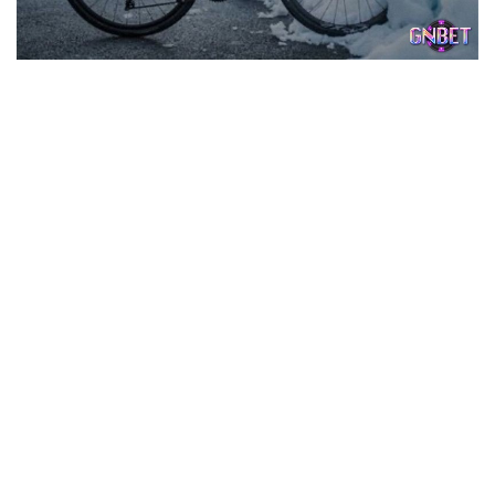
Chiêm bao thấy xe đạp có ý nghĩa đặc biệt phía sau
Mơ thấy xe đạp không chỉ là hình ảnh của phương tiện
giao thông mà còn chứa đựng những thông điệp sâu sắc
về trạng thái tinh thần và sự thay đổi trong cuộc sống của
bạn. Sau đây là những ý nghĩa quan trọng mà giấc mơ
mang lại:
Biểu tượng của sự độc lập và tự lực: Xe đạp là phương
tiện đòi hỏi bạn cần tự điều khiển và cân bằng. Vì vậy
giấc mơ là dấu hiệu chứng tỏ bạn đang tìm kiếm sự độc
lập và tự giải quyết vấn đề mà không phụ thuộc vào ai.
Đây là điều tích cực mà bạn cần tiếp tục phát triển.
Cảnh báo về sự mất cân bằng: Đôi khi chiêm bao sẽ
phản ánh sự thiếu cân bằng trong cuộc sống của bạn.
Nếu trong mơ bạn thấy mình khó khăn khi điều khiển