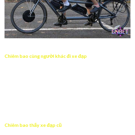
Mơ thấy ngồi sau xe đạp nhắc nhở bạn nên tự lập
Chiêm bao cùng người khác đi xe đạp
Giấc mơ phản ánh sự gắn kết và hỗ trợ lẫn nhau. Nếu bạn
thấy mình đi xe đạp với người yêu chứng tỏ bạn đang có
mối quan hệ tình cảm lãng mạn và tương lai sẽ đi tới cam
kết lâu dài. Nếu bạn thấy mình đạp xe cùng bạn bè hoặc
đồng nghiệp thì có nghĩa rằng bạn nên học cách xây dựng
tốt các mối quan hệ. Bởi sự hợp tác luôn mang lại những
kết quả tốt đẹp.
Chiêm bao thấy xe đạp cũ
Giấc mơ là dấu hiệu cho thấy bạn đang nhớ về những kỷ