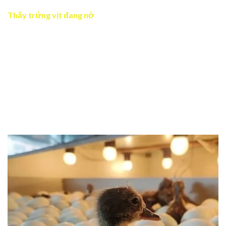
Thấy trứng vịt đang nở
Giấc mơ mang ý nghĩa thành công sắp tới. Đây là dấu hiệu
bạn sẽ gặt hái thành quả sau quá trình chăm chỉ và nỗ lực
không ngừng. Vịt con tượng trưng cho sự phát triển tự
nhiên và mối quan hệ tốt đẹp xung quanh bạn. Đây cũng
có thể là điềm báo về một mối quan hệ mới hoặc sự ra đời
của một ý tưởng đột phá.
Thấy trứng vịt đang nở đánh số 18