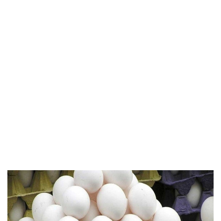
Mơ thấy trứng vịt màu vàng đánh số 12
Mơ thấy trứng vịt trong tổ đánh số 29
Mơ thấy trứng vịt bị rạn nứt đánh số 44
Mơ thấy trứng vịt nằm trên bàn đánh số 08
Mơ thấy trứng vịt sống đánh số 55
Mơ thấy trứng vịt đẻ vào mùa xuân đánh số 33
Mơ thấy trứng vịt trong tủ lạnh đánh số 67
Chiêm bao thấy trứng vịt cháy đánh số 21
Chiêm bao thấy trứng vịt để dưới nước đánh số 50
Mơ thấy trứng vịt làm quà biếu đánh số 77