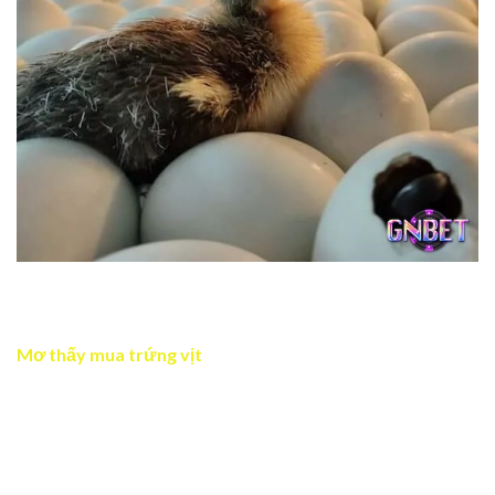
Mơ thấy trứng vịt nở thành con vịt con mang điềm phát
triển và thành công sắp tới
Mơ thấy mua trứng vịt
Khi bạn mơ thấy mình đang mua trứng vịt, đây là dấu hiệu
của sự chuẩn bị và đầu tư cho tương lai. Bạn có thể sắp
bắt đầu một dự án mới hoặc đang lên kế hoạch để đạt
được mục tiêu nào đó. Việc mua trứng cũng tượng trưng