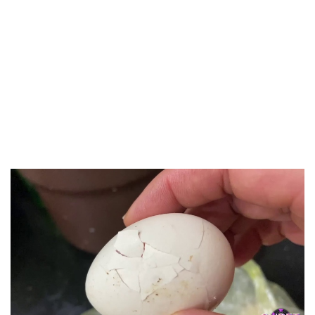
báo bạn đang gặp phải sự thất vọng hoặc mất mát nhỏ
trong công việc hoặc chuyện tình cảm. Trứng bị vỡ còn
thể hiện những dự định hoặc kế hoạch bạn đang ấp ủ có
nguy cơ bị đổ vỡ. Tuy nhiên, đây cũng là lời nhắc nhở bạn
nên linh hoạt và biết cách ứng phó với khó khăn để vượt
qua thử thách. Đừng quá lo lắng, vì sau vỡ là cơ hội làm lại
và phát triển mạnh mẽ hơn.
Chiêm bao thấy trứng vịt bị vỡ đánh số 53