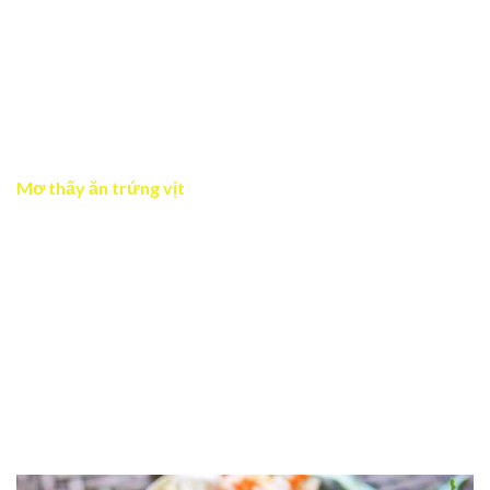
cho việc bạn đang tích lũy nguồn lực, kinh nghiệm để sử
dụng trong những thời điểm cần thiết. Giấc mơ nhắc bạn
nên lên kế hoạch cẩn thận và biết cách quản lý tài chính
hiệu quả.
Mơ thấy mua trứng vịt đánh số 42
Mơ thấy ăn trứng vịt
Chiêm bao thấy ăn trứng vịt là điềm báo cho sức khỏe tốt
và sự sung túc. Đây cũng là dấu hiệu cho thấy bạn đang
hưởng thụ thành quả từ những cố gắng của mình. Ăn
trứng vịt trong mơ còn tượng trưng cho nguồn năng
lượng dồi dào, sự giàu có về cả vật chất lẫn tinh thần.
Giấc mơ này cũng khuyên bạn nên duy trì chế độ ăn uống
và lối sống lành mạnh để bảo vệ sức khỏe lâu dài.
Mơ thấy ăn trứng vịt đánh số 09