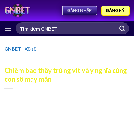
ĐĂNG KÝ
ĐĂNG NHẬP
GNBET
-
Xổ số
-
Chiêm bao thấy trứng vịt và ý nghĩa cùng
con số may mắn
Chiêm bao thấy trứng vịt và ý nghĩa cùng
con số may mắn
Chiêm bao thấy trứng vịt là giấc mơ khá phổ biến và
chứa đựng nhiều ý nghĩa thú vị. Những hình ảnh về trứng
vịt trong giấc mơ thường liên quan đến sự khởi đầu, tiềm