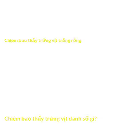
táo, tránh lãng phí thời gian và cần hành động quyết đoán
hơn để không bỏ lỡ thời cơ.
Chiêm bao thấy trứng vịt để lâu bị hỏng đánh số 76
Chiêm bao thấy trứng vịt trống rỗng
Nếu bạn mơ thấy quả trứng vịt bị trống rỗng bên trong,
đây là lời cảnh báo về những thất vọng hoặc cảm giác
trống trải trong cuộc sống. Có thể bạn đang kỳ vọng quá
nhiều vào một việc gì đó nhưng kết quả không như ý. Giấc
mơ nhắc bạn nên nhìn nhận thực tế hơn và tìm cách cân
bằng cảm xúc. Đôi khi thất bại hay mất mát cũng là cơ hội
để bạn trưởng thành và tìm ra con đường phù hợp hơn.
Mơ thấy trứng vịt trống rỗng đánh số 85
Chiêm bao thấy trứng vịt đánh số gì?