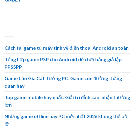
hàng đầu. Đa dạng thể loại cá cược, nhiều khuyến mãi hấp
dẫn.⭐ Tải GNBET cho Android, iOS. 🏆
BÀI VIẾT MỚI
Cách tải game từ máy tính về điện thoại Android an toàn
Tổng hợp game PSP cho Android dễ chơi bằng giả lập
PPSSPP
Game Lão Gia Cát Tường PC: Game con đường thăng
quan hay
Top game mobile hay nhất: Giải trí đỉnh cao, nhận thưởng
lớn
Những game offline hay PC mới nhất 2026 không thể bỏ
lỡ