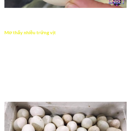
Mơ thấy trứng vịt bị vỡ cho thấy mất mát nhỏ trong
công việc hoặc chuyện tình cảm
Mơ thấy nhiều trứng vịt
Điều này cũng thể hiện bạn đang có nhiều cơ hội để phát
triển sự nghiệp và cải thiện cuộc sống. Số lượng trứng lớn
là biểu tượng cho sự sinh sôi, nảy nở, rất phù hợp cho
những ai muốn bắt đầu công việc kinh doanh hay kế
hoạch dài hạn. Hãy tận dụng thời điểm thuận lợi này để
xây dựng tương lai.
Mơ thấy nhiều trứng vịt đánh số 07