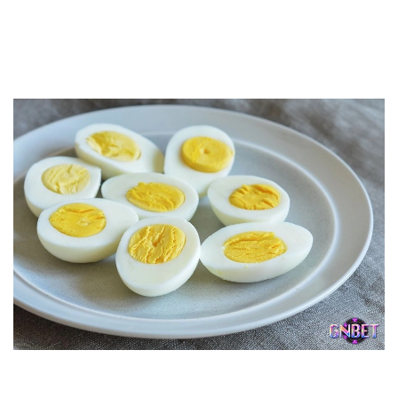
giải quyết các vấn đề hiệu quả. Giấc mơ nhắc bạn nên duy
trì sự kiên nhẫn và tiếp tục phát huy năng lực bản thân.
Chiêm bao thấy trứng vịt luộc đánh số 31
Mơ thấy trứng vịt luộc cho thấy bạn đang ở giai đoạn ổn
định trong cuộc sống