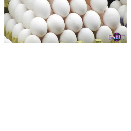
Chiêm bao thấy trứng vịt giúp anh em có những con số
thắng lớn
Như vậy, mơ thấy trứng vịt không chỉ mang đến nhiều
điềm báo khác nhau tùy theo từng tình huống mà còn gợi
ý cho bạn những con số may mắn đáng thử. Hiểu được ý
nghĩa những giấc mơ này sẽ giúp bạn có cái nhìn tích cực
và biết cách đón nhận vận may trong cuộc sống. Nếu anh
em thường xuyên mơ về trứng vịt, hãy nhớ lại chi tiết để
có thể tận dụng thông tin đó một cách tốt nhất. Chúc bạn
luôn may mắn và hốt bạc với những lựa chọn của mình!