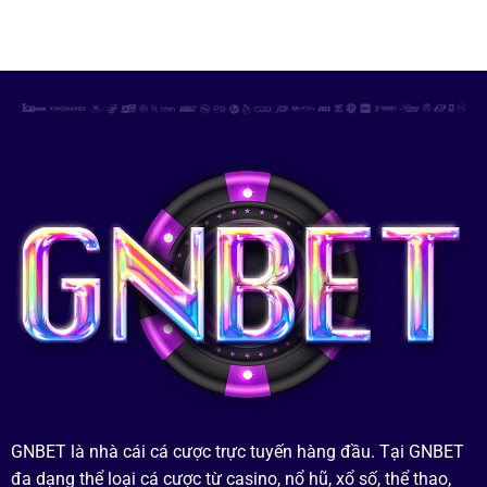
GNBET là nhà cái cá cược trực tuyến hàng đầu. Tại GNBET
đa dạng thể loại cá cược từ casino, nổ hũ, xổ số, thể thao,