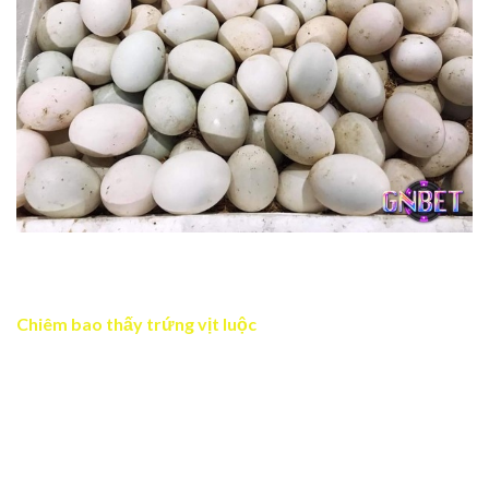
Mộng nhiều trứng vịt cho thấy sự an vui thịnh vượng
trong gia đình
Chiêm bao thấy trứng vịt luộc
Mơ thấy trứng vịt đã luộc cho thấy bạn đang ở giai đoạn
ổn định trong cuộc sống và công việc. Đây là dấu hiệu bạn
đã vượt qua những khó khăn ban đầu và đang có nền
tảng vững chắc để phát triển. Ngoài ra, trứng luộc cũng
tượng trưng cho sự hoàn chỉnh, sự trọn vẹn và khả năng