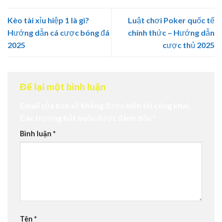
Kèo tài xỉu hiệp 1 là gì?
Luật chơi Poker quốc tế
Hướng dẫn cá cược bóng đá
chính thức – Hướng dẫn
2025
cược thủ 2025
Để lại một bình luận
Email của bạn sẽ không được hiển thị công khai.
Các trường bắt buộc được đánh dấu
*
Bình luận
*
Tên
*