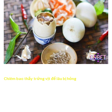
Mộng mình ăn trứng vịt là một điềm sức khỏe tốt
Chiêm bao thấy trứng vịt để lâu bị hỏng
Nếu bạn mơ thấy trứng vịt bị hỏng hoặc để lâu, đây là
cảnh báo về những cơ hội bị bỏ lỡ hoặc sự trì hoãn trong
công việc. Trứng bị hỏng còn có thể ám chỉ những điều
tiêu cực đang tồn tại trong cuộc sống hoặc mối quan hệ
cần được giải quyết kịp thời. Giấc mơ nhắc bạn nên tỉnh