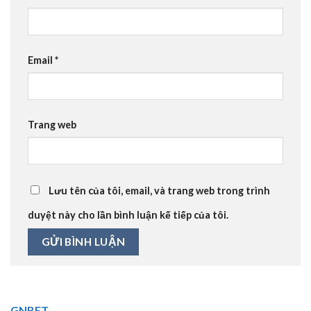
Email
*
Trang web
Lưu tên của tôi, email, và trang web trong trình
duyệt này cho lần bình luận kế tiếp của tôi.
GNBET
🎖️ GNBET.INFO là website cá cược trực tuyến