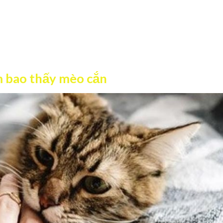
có tính độc lập cao nên giấc mơ là dấu hiệu chứng tỏ bạn cần t
ng. Có thể bạn đang đứng trước thời điểm quan trọng và nên 
m bao thấy mèo cắn