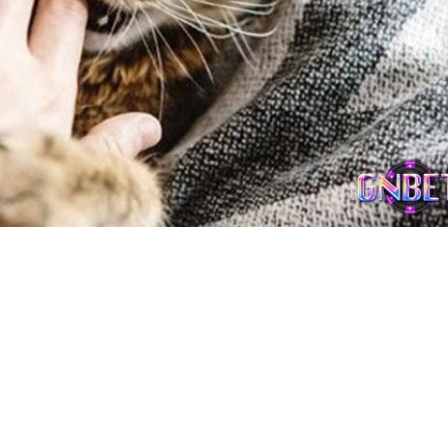
áo đặc biệt
 nghiệm chiêm bao thấy mèo cắn. Hãy cập nhật ngay giải mã dướ
c ẩn ý tâm linh đang gửi gắm là gì.
iềm báo về sự phản bội hoặc lừa dối từ người bản thân tin
ng môi trường làm việc hay trong chuyện tình cảm. Bạn cần qu
ang nghi ngờ và không trao niềm tin dễ dàng. Hãy cố gắng giữ