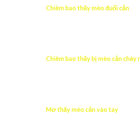
Chiêm bao thấy mèo đuổi cắn
Chiêm bao cảnh báo bạn đang bị ai đó có 
phá hoại những gì mà bạn có. Ngoài ra, b
cho mọi thứ. Chiêm bao nhắc nhở bạn hãy 
gắng giữ sự tỉnh táo để có thể xoay chuyể
Chiêm bao thấy bị mèo cắn chảy
Chiêm bao thấy mèo cắn chảy máu liên qu
cố bất ngờ sẽ ảnh hưởng đến công việc v
muốn và chịu thiệt hại lớn. Do đó hãy giả
để tránh phiền phức.
Mơ thấy mèo cắn vào tay
Chiêm bao thấy mèo cắn vào tay thể hiện
cho hành động hợp tác nên giấc mơ chứng 
bạn không tìm được cách giải quyết thì s