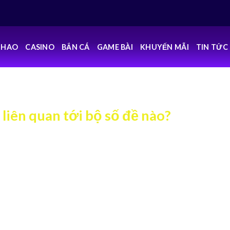
THAO
CASINO
BẮN CÁ
GAME BÀI
KHUYẾN MÃI
TIN TỨC
iên quan tới bộ số đề nào?
liên quan tới bộ số đề nào?
phổ biến nhưng lại khiến người trải nghiệm vô cùng bất an khi t
ài vật thân thiện nhưng cũng khá đáng sợ khi chúng tấn công. Vì 
m bao sẽ mang tới thông điệp về sự phòng vệ. Để giúp bạn đọc h
tin quan trọng nhất về chiêm bao thấy mèo cắn trong nội dung 
 để không còn gì băn khoăn nữa nhé!