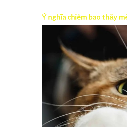
Ý nghĩa chiêm bao thấy m