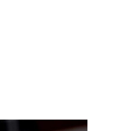
 phối.
 và chưa đủ quyết đoán trong những vấn đề quan trọng. Mặc 
 sự do dự đã làm mọi thứ rơi vào tay người khác. Vì vậy bạn 
à dám chịu trách nhiệm với thứ mình đã chọn. Như vậy cho dù 
nh và có thêm nhiều kinh nghiệm quý giá.
ềm báo không mấy tốt lành. Giấc mơ chứng tỏ bạn đang đối d
n là do những kẻ tiểu nhân đang âm thầm hãm hại bạn khiến bạ
cần thận trọng hơn trong những mối quan hệ mới và duy trì
gờ. Nếu bạn biết cảnh giác thì hoàn toàn giảm thiểu được nh