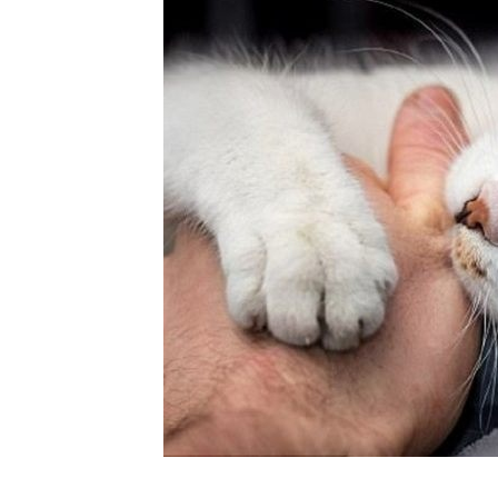
Nằm mơ mèo cắn mình nhắc bạn đề phòng 