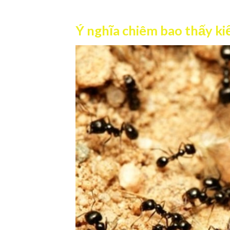
Ý nghĩa chiêm bao thấy ki