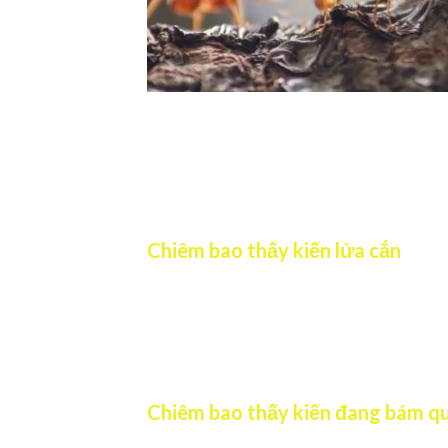
Chiêm bao thấy kiến có những dự báo gì?
Chiêm bao thấy kiến xảy ra với vô vàn ki
để biết được diễn biến tương lai thì bạn
thấy kiến dưới đây để hiểu rõ.
Chiêm bao thấy kiến lửa cắn
Giấc mơ là lời cảnh báo nghiêm trọng chứ
tỏ ra thân thiện nhưng lại đang âm thầm 
họ sẽ khiến bạn bị ảnh hưởng danh dự và 
phòng với mọi người và đừng chia sẻ về k
Chiêm bao thấy kiến đang bám q