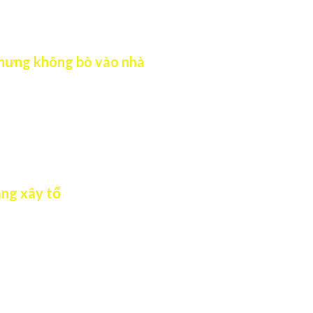
y mắn tiền bạc
ân
tỏ bạn sẽ có được sự thịnh vượng. Đàn kiến tượng trưng cho
ĩa là bạn chuẩn bị nhận được cơ hội tài chính. Bạn sẽ được ai đ
 chuẩn bị có thu nhập lớn. Những nỗ lực bấy lâu nay của bạn
 chiêm bao nhắc nhở bạn hãy tận dụng đúng cơ hội và không
người xung quanh.
nhưng không bò vào nhà