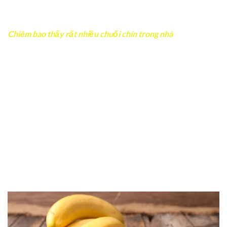
và có lộc về nhà cửa.
Tuy nhiên, giấc mơ cũng nhắc con người sống biết trước
biết sau, giữ chữ tín và làm điều thiện. Người xưa tin rằng
càng sống tử tế thì càng dễ gặp quý nhân giúp đỡ. Nếu
đang có mâu thuẫn gia đình, đây là lúc nên chủ động hòa
giải thay vì hơn thua đúng sai.
Chiêm bao thấy rất nhiều chuối chín trong nhà
Đây là giấc mơ báo hiệu tài khí đang tụ về gia đình. Người
kinh doanh có thể gặp vận may bất ngờ, còn người làm
công ăn lương dễ được tăng thu nhập hoặc có thêm việc
phụ.
Tuy nhiên,
chiêm bao thấy chuối chín
đầy nhà cũng nhắc
nhở rằng tiền kiếm được nên dùng hợp lý. Hãy ưu tiên
chăm lo gia đình, sức khỏe và tích lũy lâu dài thay vì chạy
theo sĩ diện. Giấc mơ này cho thấy cuộc sống đang có