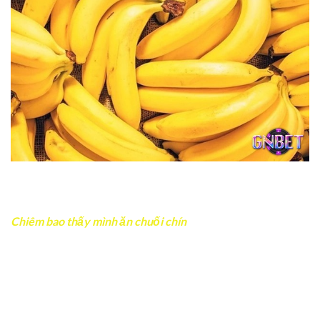
Hình ảnh cả buồng chuối vàng đều tượng trưng cho thành
quả lớn
Chiêm bao thấy mình ăn chuối chín
Nếu trong mơ bạn tự tay bóc và ăn chuối chín, điều này
phản ánh tâm trạng đang khá hài lòng với cuộc sống hiện
tại. Người đang phấn đấu công việc có thể sắp nhận được
thành quả xứng đáng.