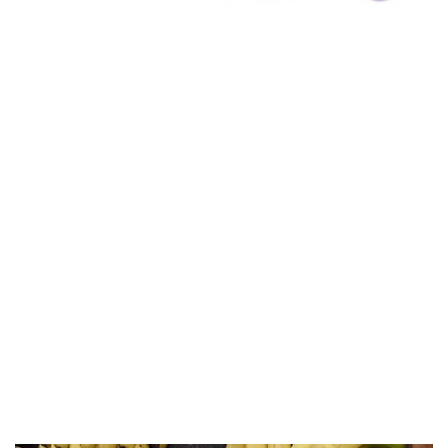
Nếu gần đây bạn thường xuyên chiêm bao thấy chuối
chín, có thể cuộc sống đang bước vào giai đoạn chuyển
biến mới
Trong chuyện công việc nơi công sở thì chuyện
chiêm
bao thấy chuối chín
còn phản ánh sự ghi nhận từ cấp trên
hoặc đồng nghiệp. Có thể bạn sắp được giao thêm trọng
trách mới, đồng nghĩa với việc phải nỗ lực nhiều hơn.
Đối với chuyện học tập, giấc mơ này thường mang ý
nghĩa tích cực. Người nào nằm
chiêm bao thấy chuối chín
mà đang theo đuổi mục tiêu dài hạn có khả năng gặt hái
thành quả đáng mong đợi.
Người độc thân thấy giấc mơ này có thể gặp được mối
quan hệ mới chân thành còn người đã lập gia đình thì dễ
có tin vui, hòa thuận hơn trước.