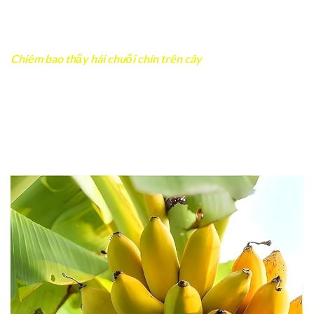
khi
chiêm bao thấy chuối chín
rụng đầy đất nên chú ý
quản lý tài chính cẩn thận hơn.
Ngoài ra, giấc mơ cũng nhắc rằng nên biết quý trọng các
mối quan hệ hiện tại. Đôi khi con người mải chạy theo lợi
ích mà quên mất người đã đồng hành cùng mình lúc khó
khăn.
Chiêm bao thấy hái chuối chín trên cây
Đây là điềm báo khá tích cực – tượng trưng cho việc tự
tay gặt hái thành quả nhờ công sức bản thân. Nếu gần
đây bạn nỗ lực trong công việc hoặc học tập, giấc mơ này
như một lời động viên rằng cố gắng của bạn rồi sẽ được
đền đáp.