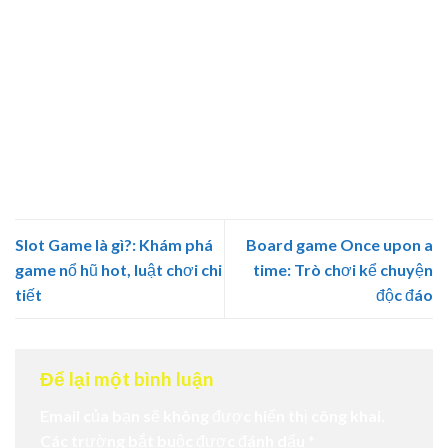
mới ổn định lâu dài.
Nhìn chung, chiêm bao thấy chuối chín phần lớn mang ý
nghĩa tích cực, tượng trưng cho thành quả, tài lộc và sự
đủ đầy sau những ngày tháng cố gắng. Tuy nhiên, một vài
trường hợp trong mơ cũng là lời nhắc con người phải
biết cẩn trọng trong chuyện tiền bạc, đầu tư và các mối
quan hệ xã hội. Nếu gặp giấc mơ chưa tốt, đừng quá lo
lắng mà hãy sống chậm lại, chăm làm điều thiện, giữ tinh
thần lạc quan và đối xử chân thành với mọi người. Khi
biết nỗ lực bằng chính năng lực của mình, cuộc sống rồi
sẽ dần khởi sắc hơn.
Slot Game là gì?: Khám phá
Board game Once upon a
game nổ hũ hot, luật chơi chi
time: Trò chơi kể chuyện
tiết
độc đáo