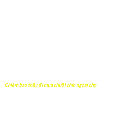
với các dấu hiệu mệt mỏi kéo dài.
Chiêm bao thấy chuối chín bị hỏng là lời nhắc trong công
việc, bạn nên cẩn thận với giấy tờ, hợp đồn
Chiêm bao thấy đi mua chuối chín ngoài chợ
Nếu bạn
chiêm bao thấy chuối chín
khi đi chợ đông người,