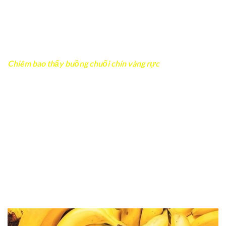
thể thay đổi theo hướng tốt hoặc xấu khác nhau. Có giấc
mơ báo hiệu tài lộc sắp đến, nhưng cũng có trường hợp
nhắc nhở con người cần cẩn thận hơn trong chuyện tiền
bạc, đầu tư hay các mối quan hệ xã hội.
Chiêm bao thấy buồng chuối chín vàng rực
Đây là giấc mơ khá đẹp trong dân gian: Hình ảnh cả buồng
chuối vàng đều tượng trưng cho thành quả lớn sau thời
gian dài nỗ lực. Người làm kinh doanh nếu
chiêm bao thấy
chuối chín
theo kiểu này thường sắp gặp cơ hội tăng
doanh thu hoặc có người hỗ trợ bất ngờ.
Tuy nhiên nhiều người thấy việc làm ăn thuận lợi lại dễ
sinh chủ quan, đầu tư theo lời dụ dỗ bên ngoài. Hãy giữ
thái độ chân thành, tránh khoe khoang thành tích quá
mức vì điều đó dễ làm mất lòng người khác.