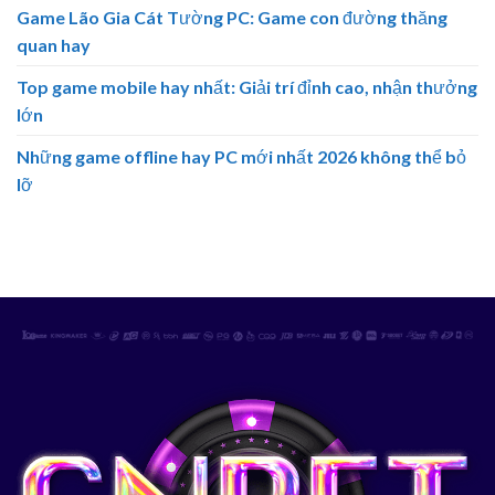
Cách tải game từ máy tính về điện thoại Android an toàn
Tổng hợp game PSP cho Android dễ chơi bằng giả lập
PPSSPP
Game Lão Gia Cát Tường PC: Game con đường thăng
quan hay
Top game mobile hay nhất: Giải trí đỉnh cao, nhận thưởng
lớn
Những game offline hay PC mới nhất 2026 không thể bỏ
lỡ