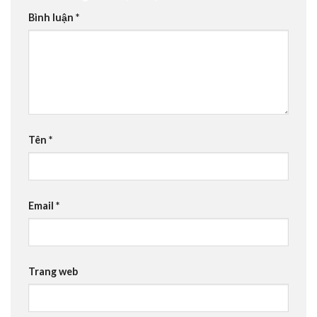
Để lại một bình luận
Email của bạn sẽ không được hiển thị công khai.
Các trường bắt buộc được đánh dấu
*
Bình luận
*
Tên
*
Email
*