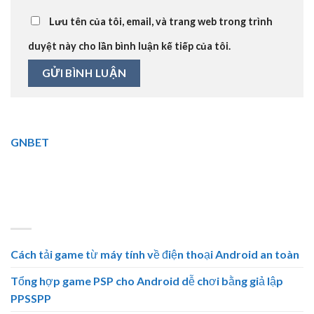
Trang web
Lưu tên của tôi, email, và trang web trong trình
duyệt này cho lần bình luận kế tiếp của tôi.
GNBET
🎖️ GNBET.INFO là website cá cược trực tuyến
hàng đầu. Đa dạng thể loại cá cược, nhiều khuyến mãi hấp
dẫn.⭐ Tải GNBET cho Android, iOS. 🏆
BÀI VIẾT MỚI