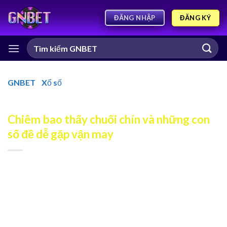
ĐĂNG KÝ
ĐĂNG NHẬP
GNBET
-
Xổ số
-
Chiêm bao thấy chuối chín và những con
số đề dễ gặp vận may
Chiêm bao thấy chuối chín và những con
số đề dễ gặp vận may
Nằm
chiêm bao thấy chuối chín
là một trong những
chuyện nằm mơ khá quen thuộc nhưng lại khiến nhiều
người tò mò về ý nghĩa ẩn phía sau. Trong quan niệm dân