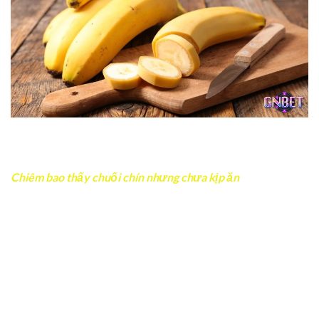
chiều hướng ổn định hơn nếu biết chăm chỉ và giữ tinh
thần lạc quan.
Chiêm bao thấy chuối chín trong nhà là tín hiệu tích cực,
cho thấy cuộc sống đang có chiều hướng ổn định hơn
Chiêm bao thấy chuối chín nhưng chưa kịp ăn
Giấc mơ này phản ánh việc cơ hội đang ở rất gần nhưng
bạn còn chần chừ. Có thể bạn đang thiếu tự tin hoặc sợ