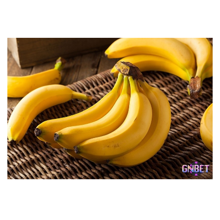
lành, theo kinh nghiệm dân gian người ta thường cân
nhắc cặp
39
và
83
.
Dân chơi đề gặp cảnh chuối chín rụng đầy đất thì tỉnh dậy
thường nhớ ngay đến số
07
hoặc
70
.
Giấc mơ thấy mình đi mua chuối chín ngoài chợ được
nhiều người xem là lời gợi mở cho con số
18
và
81
.