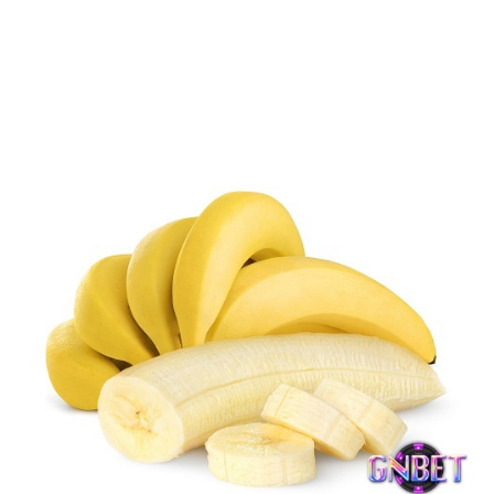
hiệu cơ hội kiếm tiền đang đến gần. Những dự án từng trì
hoãn có khả năng được tháo gỡ thuận lợi hơn trước. Tuy
vậy, người xưa vẫn thường khuyên rằng có lộc thì cũng
phải biết giữ lộc. Đừng vì thấy cơ hội trước mắt mà nóng
vội đầu tư lớn hoặc quá tin người.