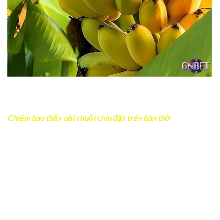
Giấc chiêm bao thấy chuối chín theo kiểu hái chuối chín
trên cây báo hiệu cố gắng của bạn rồi sẽ được đền đáp
Chiêm bao thấy nải chuối chín đặt trên bàn thờ
Đây là giấc mơ mang màu sắc tâm linh và thường được
xem là điềm lành. Nó thể hiện sự bình an, gia đạo ổn định