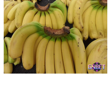
Phải dựa vào tình trạng quả chuối chín trong mơ để đoán
định được là tốt hay xấu – đa phần giấc mơ thấy chuối
chín là tốt
Về sức khỏe,
chiêm bao thấy chuối chín
đôi khi phản ánh
cơ thể đang cần nghỉ ngơi nhiều hơn. Người lớn tuổi