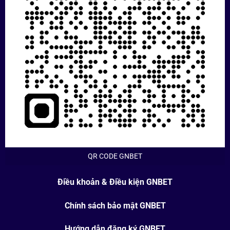
QR CODE GNBET
Điều khoản & Điều kiện GNBET
Chính sách bảo mật GNBET
Hướng dẫn đăng ký GNBET