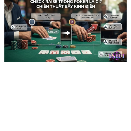
Quy trình 2 bước triển khai chiến thuật Check Raise trong
Poker, giả vờ yếu rồi tố ngược gây áp lực và xây dựng pot
Hiểu đơn giản, Check Raise là một hành động hai bước. Đầu
tiên, đến lượt bạn hành động, bạn sẽ check – không đặt
cược, thường làm đối thủ nghĩ rằng bạn không có gì đặc biệt
hoặc muốn xem thêm bài miễn phí. Ngay sau đó, khi một
người chơi khác quyết định bet, bạn sẽ bất ngờ raise, tức là
tăng cược lên. Động thái này ngay lập tức thay đổi hoàn toàn
cục diện, từ một người tưởng chừng yếu ớt bỗng trở thành