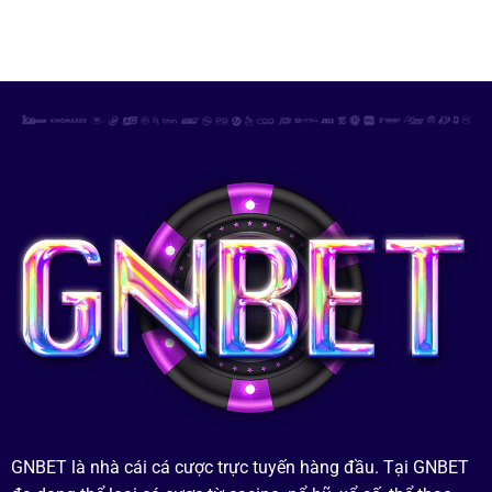
GNBET là nhà cái cá cược trực tuyến hàng đầu. Tại GNBET