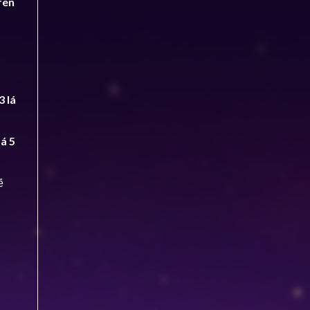
rên
t
3 lá
Lá 5
ẽ