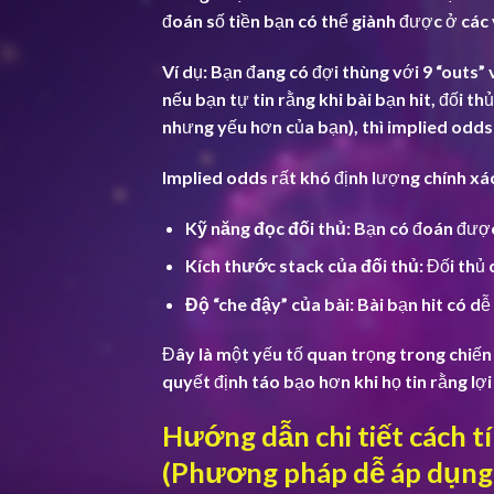
đoán số tiền bạn có thể giành được ở các 
Ví dụ: Bạn đang có đợi thùng với 9 “outs” v
nếu bạn tự tin rằng khi bài bạn hit, đối t
nhưng yếu hơn của bạn), thì implied odds c
Implied odds rất khó định lượng chính xác
Kỹ năng đọc đối thủ:
Bạn có đoán được
Kích thước stack của đối thủ:
Đối thủ 
Độ “che đậy” của bài:
Bài bạn hit có dễ
Đây là một yếu tố quan trọng trong chiến
quyết định táo bạo hơn khi họ tin rằng lợi
Hướng dẫn chi tiết cách t
(Phương pháp dễ áp dụng