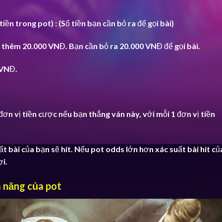
ền trong pot) : (Số tiền bạn cần bỏ ra để gọi bài)
tố thêm 20.000 VNĐ. Bạn cần bỏ ra 20.000 VNĐ để gọi bài.
 VNĐ.
đơn vị tiền cược nếu bạn thắng ván này, với mỗi 1 đơn vị tiền
ất bài của bạn sẽ hit. Nếu pot odds lớn hơn xác suất bài hit củ
ợi.
ềm năng của pot