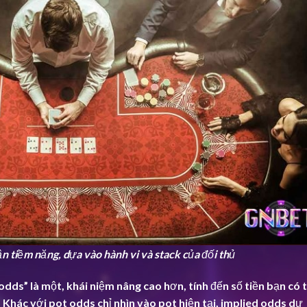
n tiềm năng, dựa vào hành vi và stack của đối thủ
odds” là một, khái niệm nâng cao hơn, tính đến số tiền bạn có 
. Khác với pot odds chỉ nhìn vào pot hiện tại, implied odds dự