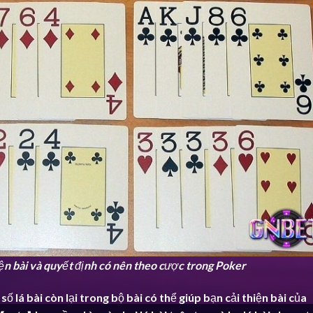
iện bài và quyết định có nên theo cược trong Poker
ố lá bài còn lại trong bộ bài có thể giúp bạn cải thiện bài của