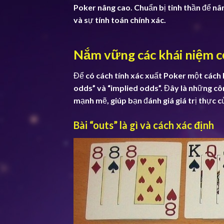
Poker nâng cao. Chuẩn bị tinh thần để nân
và sự tính toán chính xác.
Nắm vững các khái niệm cơ
Để có cách tính xác xuất Poker một cách h
odds” và “implied odds”. Đây là những cô
mạnh mẽ, giúp bạn đánh giá giá trị thực c
Bài “outs” là gì và cách xác định