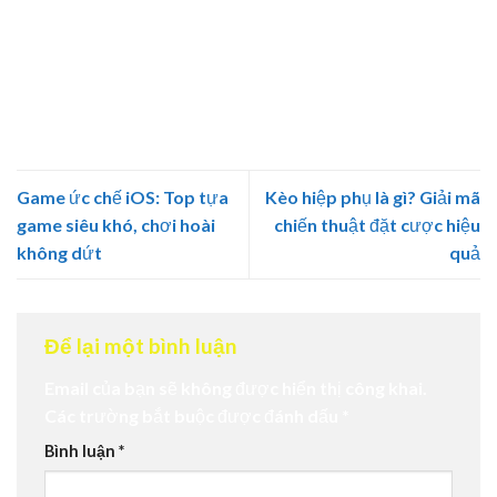
bóng. Hiểu rõ về từng vị trí không chỉ giúp bạn theo dõi
các trận đấu với một góc nhìn chiến thuật sâu sắc hơn,
mà còn giúp bạn trân trọng hơn những nỗ lực và cống
hiến của từng cầu thủ.
Game ức chế iOS: Top tựa
Kèo hiệp phụ là gì? Giải mã
game siêu khó, chơi hoài
chiến thuật đặt cược hiệu
không dứt
quả
Để lại một bình luận
Email của bạn sẽ không được hiển thị công khai.
Các trường bắt buộc được đánh dấu
*
Bình luận
*