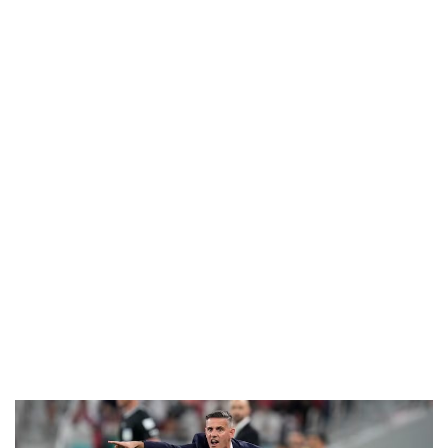
nhau từ cầu thủ. Ví dụ, sơ đồ 4-4-2 truyền thống tập
trung vào sự cân bằng giữa phòng ngự và tấn công với
hai hàng ngang vững chắc, trong khi sơ đồ 4-3-3 lại ưu
tiên khả năng kiểm soát bóng ở giữa sân và sức mạnh tấn
công biên.
Việc lựa chọn sơ đồ sắp xếp các vị trí trong bóng đá
không chỉ dựa vào triết lý của huấn luyện viên mà còn
phụ thuộc vào đối thủ và chất lượng của các cầu thủ
trong đội. Một sơ đồ hiệu quả sẽ giúp tối ưu hóa điểm
mạnh của từng cá nhân và che giấu điểm yếu. Chẳng hạn,
một đội bóng có những tiền vệ trung tâm mạnh mẽ có thể
áp dụng sơ đồ 4-3-3 để kiểm soát khu vực giữa sân, trong
khi một đội sở hữu tiền đạo cắm xuất sắc có thể chọn 4-4-
2 để tạo cơ hội cho mũi nhọn này.