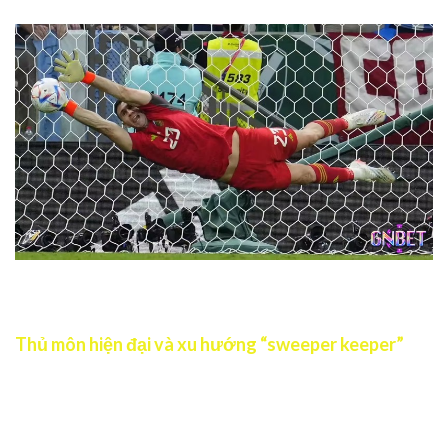
Phản xạ nhanh và bản lĩnh vững vàng là kỹ năng then chốt
của thủ môn.
Thủ môn hiện đại và xu hướng “sweeper keeper”
Với sự phát triển của bóng đá, vai trò của thủ môn đã
vượt ra ngoài khuôn khổ truyền thống của các vị trí trong
bóng đá. Xu hướng “sweeper keeper” (thủ môn quét)