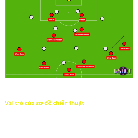
Các vị trí trong bóng đá chính trên sân theo khu vực hoạt
động.
Vai trò của sơ đồ chiến thuật
Sơ đồ chiến thuật là cách huấn luyện viên sắp xếp các vị
trí trong bóng đá trên sân để đạt được mục tiêu cụ thể
trong trận đấu. Mỗi sơ đồ sẽ nhấn mạnh vào vai trò của
một số vị trí nhất định và đòi hỏi những phẩm chất khác