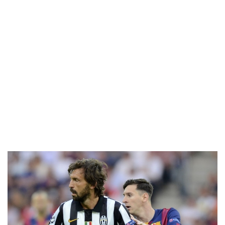
kiểm soát bóng, điều tiết nhịp độ trận đấu và phân phối
bóng lên tuyến trên. Họ là những “nhạc trưởng” của đội
bóng, cần có kỹ thuật cá nhân tốt, tầm nhìn bao quát và
khả năng chuyền bóng đa dạng (ngắn, dài, chọc khe). Tiền
vệ trung tâm cũng phải tham gia phòng ngự khi cần và hỗ
trợ tấn công bằng cách dâng cao.
Một tiền vệ trung tâm giỏi có thể luân chuyển bóng nhịp
nhàng, tạo ra không gian và cơ hội cho các vị trí trong
bóng đá khác. Có khả năng ra quyết định nhanh trong
điều kiện áp lực cao.