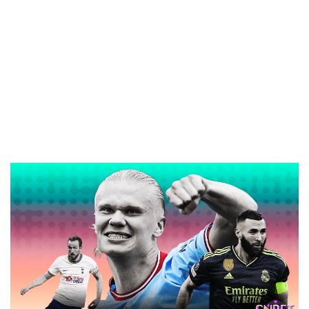
phương để tạo khoảng trống cho đồng đội. Tiền đạo cắm
cần có khả năng dứt điểm đa dạng (bằng chân, đầu), chọn
vị trí thông minh trong vòng cấm, khả năng tì đè và dứt
điểm nhanh.
Một tiền đạo cắm giỏi có thể hoạt động độc lập hoặc phối
hợp tốt với các vị trí trong bóng đá khác. Họ thường là
những cầu thủ có thể hình tốt, khả năng giữ bóng và che
chắn bóng để chờ đồng đội dâng lên.