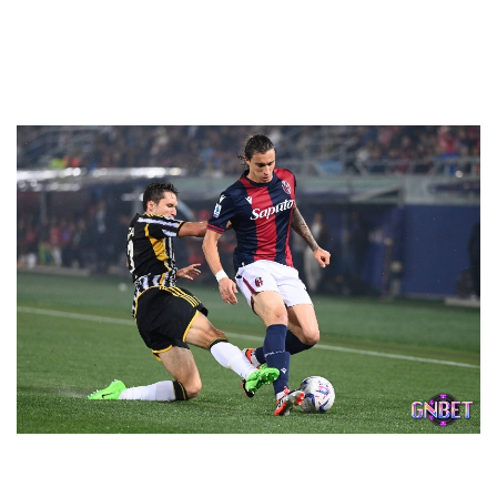
công từ phía sau. Họ cần thành thạo kỹ thuật chuyền
bóng một cách chính xác, cả ngắn và dài, để triển khai
bóng lên tuyến trên hoặc mở biên. Một số trung vệ còn
có khả năng dẫn bóng và vượt tuyến để tạo bất ngờ.
Trung vệ phòng ngự là các vị trí trong bóng đá cần chắc
chắn và phát động bóng từ phía sau.