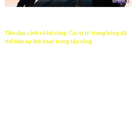
Tiền đạo cắm – trung tâm của mọi pha dứt điểm trong vòng
cấm.
Tiền đạo cánh và hộ công: Các vị trí trong bóng đá
thể hiện sự linh hoạt trong tấn công
Tiền đạo cánh (Winger/Inside Forward – LW/RW):
Khác với tiền vệ cánh thường có xu hướng tham gia
phòng ngự nhiều hơn, tiền đạo cánh tập trung hoàn
toàn vào việc tấn công ở hai biên. Họ sử dụng tốc độ,
kỹ thuật đi bóng để đột phá vào vòng cấm, dứt điểm
hoặc kiến tạo cho đồng đội. Tiền đạo cánh thường có
khả năng dứt điểm tốt hơn và chơi gần khung thành
hơn so với tiền vệ cánh.
Hộ công (Second Striker – SS hay Attacking
Midfielder – AM/CAM lùi sâu):
Các vị trí trong bóng đá
này hoạt động ngay phía sau tiền đạo cắm, đóng vai