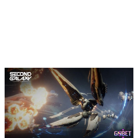
choáng ngợp, nơi mỗi chuyến bay đều có thể dẫn tới một
bất ngờ mới. Có lúc bạn thong thả đi buôn, có lúc truy
đuổi hải tặc, cũng có khi chỉ bay chậm để ngắm sao và
nghe cảm giác cô đơn dễ chịu. Chính độ mở và sự tự do ấy
làm Second Galaxy trở nên khác biệt giữa
các tựa game
thế giới mở mobile
, vì bạn thật sự được sống theo nhịp
của mình. Càng chơi, bạn càng thấy mình nhỏ bé nhưng lại
háo hức muốn đi xa hơn.