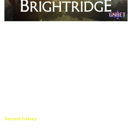
Nimian Legends BrightRidge ghi điểm ở không gian thiên
nhiên rộng và đẹp, hợp để giải trí nhẹ đầu
Điểm hay là game khơi dậy sự tò mò một cách tự nhiên,
không cần phải thúc ép. Bạn có thể chạm mặt các sinh vật
lạ, hoặc đơn giản chạy vòng vòng chỉ vì cảnh đẹp quá
khiến bạn muốn ngắm thêm. Lối chơi chậm rãi khiến đầu
óc nhẹ đi, kiểu mở game lên là thấy thư giãn. Càng chơi về
sau, bạn càng muốn mở thêm bản đồ để xem còn điều gì
đang chờ mình. Nếu bạn cần một trò chơi để thở và đi dạo
trong thế giới ảo, Nimian xứng đáng có mặt trong
các
tựa game thế giới mở mobile
.
Second Galaxy
Second Galaxy mở ra trước mắt bạn một vũ trụ rộng đến