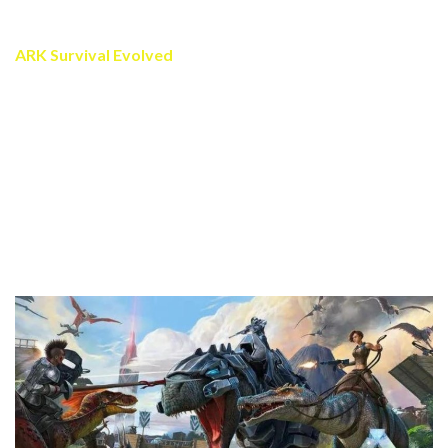
game thế giới mở mobile
.
ARK Survival Evolved
ARK Survival Evolved ném bạn thẳng vào một hòn đảo
nguyên thủy, nơi khủng long đi lại như chuyện thường
ngày. Bạn bắt đầu gần như tay trắng, phải tự nhặt từng
hòn đá, chặt từng khúc gỗ và xoay xở kiếm đồ ăn để
không gục sớm. Mỗi vùng đất bạn đặt chân tới đều có luật
rừng riêng, nên chỉ lơ là một chút là trả giá ngay. Cảm giác
căng thẳng đó làm ARK trở thành một trải nghiệm sinh
tồn rất nặng đô giữa
các tựa game thế giới mở mobile
.