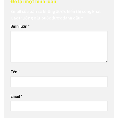
Để lại một bình luận
Email của bạn sẽ không được hiển thị công khai.
Các trường bắt buộc được đánh dấu
*
Bình luận
*
Tên
*
Email
*