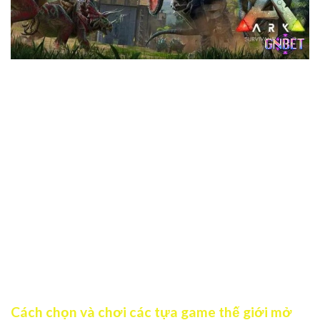
ARK Survival Evolved là trải nghiệm sinh tồn nặng đô trên
mobile, nổi bật ở thế giới hoang dã và cơ chế sâu
Khi đã cứng cáp hơn, bạn có thể thuần hóa sinh vật để
chúng thành bạn đồng hành hoặc thú cưỡi. Cảnh cưỡi
khủng long băng qua rừng, đi săn và thu thập tài nguyên
tạo cảm giác đã tay đúng kiểu tiền sử. Hệ thống xây
dựng, chế tạo và nâng cấp của game cực kỳ đồ sộ, nên
chơi càng lâu bạn càng có thêm mục tiêu mới để cày tiếp.
Game hơi kén máy thật, nhưng bù lại thế giới rộng và
đáng để bạn bỏ công khám phá. Nếu bạn mê sinh tồn và
thích bối cảnh hoang dã, ARK vẫn là cái tên nặng ký trong
các tựa game thế giới mở mobile
.
Cách chọn và chơi các tựa game thế giới mở