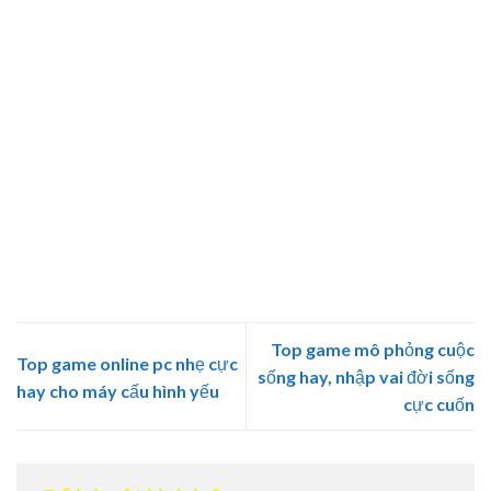
mình,
các tựa game thế giới mở mobile
sẽ tự nhiên trở
thành nơi bạn muốn quay lại mỗi ngày.
Thế giới mở trên di động giờ đã đủ rộng, đủ đẹp và đủ sâu
để bạn lạc vào mỗi ngày. Dù bạn là người thích phiêu lưu,
mê sinh tồn hay chỉ muốn một nơi để thả lỏng, vẫn luôn có
lựa chọn phù hợp. Hãy thử một vài cái tên trong danh
sách, rồi giữ lại game hợp nhất với mình. Chúc bạn tìm
được niềm vui thật lâu trong
các tựa game thế giới mở
mobile
và có những giờ chơi nhẹ nhàng mà đáng nhớ.
Top game mô phỏng cuộc
Top game online pc nhẹ cực
sống hay, nhập vai đời sống
hay cho máy cấu hình yếu
cực cuốn