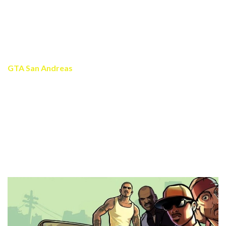
kinh nghiệm, nên lại muốn làm lại ngay. Nhịp chơi không
vội, nhưng càng đi sâu càng thấy cuốn và thấm dần. Nếu
bạn mê cảm giác căng nhưng đã, đây đúng là một gương
mặt nặng ký trong
các tựa game thế giới mở mobile
.
GTA San Andreas
GTA San Andreas cho bạn một thành phố rộng đến mức
đi hoài chưa hết. Bạn vào vai CJ, nhưng cuộc sống trong
game không chỉ gói trong cốt truyện. Bạn có thể lái xe
dạo phố, mua sắm, đánh nhau hoặc làm nhiệm vụ phụ. Với
các tựa game thế giới mở mobile
, đây là kiểu tự do rất
đời. Thành phố có nhịp sống riêng, khiến bạn thấy như
đang ở giữa một xã hội thật.