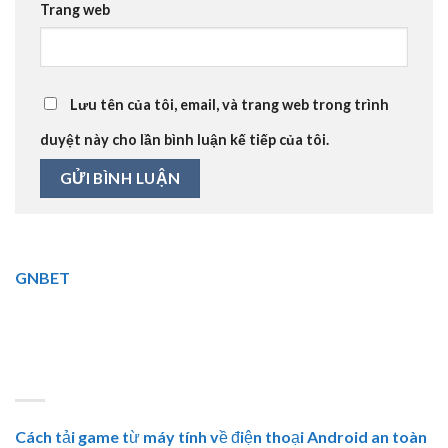
Trang web
Lưu tên của tôi, email, và trang web trong trình
duyệt này cho lần bình luận kế tiếp của tôi.
GNBET
🎖️ GNBET.INFO là website cá cược trực tuyến
hàng đầu. Đa dạng thể loại cá cược, nhiều khuyến mãi hấp
dẫn.⭐ Tải GNBET cho Android, iOS. 🏆
BÀI VIẾT MỚI
Cách tải game từ máy tính về điện thoại Android an toàn