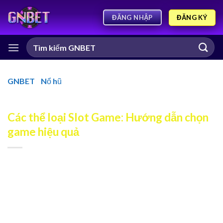
ĐĂNG KÝ
ĐĂNG NHẬP
GNBET
-
Nổ hũ
-
Các thể loại Slot Game: Hướng dẫn chọn
game hiệu quả
Các thể loại Slot Game: Hướng dẫn chọn
game hiệu quả
Trong thị trường game đổi thưởng ngày càng đa dạng,
việc hiểu rõ các thể loại Slot Game là yếu tố quan trọng
giúp người chơi lựa chọn đúng trò phù hợp với phong