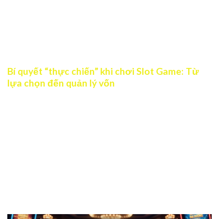
Cốt truyện:
Thường đi kèm với cốt truyện hấp dẫn,
tạo cảm giác như đang xem một bộ phim.
Phù hợp với:
Người chơi ưu tiên trải nghiệm hình ảnh
đỉnh cao và muốn “đắm chìm” vào thế giới game.
Bí quyết “thực chiến” khi chơi Slot Game: Từ
lựa chọn đến quản lý vốn
Để chơi Slot Game hiệu quả, anh em cần áp dụng chiến
lược “thực chiến” bao gồm việc hiểu rõ RTP và Volatility
của từng game để chọn loại phù hợp với ngân sách và
mục tiêu cá nhân. Quan trọng nhất là quản lý bankroll
(ngân sách) một cách kỷ luật, biết điểm dừng, và luôn đọc
kỹ bảng thanh toán cùng luật chơi trước khi xuống tiền,
tránh những sai lầm phổ biến như đặt cược quá khả năng
hay không tận dụng các tính năng bonus trong các thể
loại Slot Game.