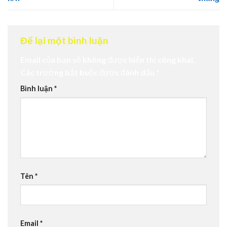
Để lại một bình luận
Email của bạn sẽ không được hiển thị công khai.
Các trường bắt buộc được đánh dấu
*
Bình luận
*
Tên
*
Email
*