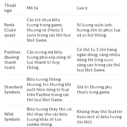
Thuật
Mô tả
Lưu ý
ngữ
Các cột chứa biểu
Reels
tượng trong game,
Số lượng cuộn ảnh
(Cuộn
thường có 3 hoặc 5
hưởng đến độ phức tạp
quay)
cuộn trong các thể loại
và cơ hội thắng.
Slot Game.
Có thể từ 1 đến hàng
Paylines
Các đường mà biểu
ngàn dòng; càng nhiều
(Đường
tượng phải xếp đúng để
dòng thì tổng cược
thanh
tạo thành tổ hợp
càng cao trong các thể
toán)
thắng.
loại Slot Game.
Biểu tượng thông
thường, trả thưởng khi
Standard
Giá trị thưởng phụ
xuất hiện đúng tổ hợp
Symbols
thuộc từng game.
trên Payline trong các
thể loại Slot Game.
Biểu tượng thay thế, có
Không thay thế Scatter
Wild
thể thay cho các biểu
hoặc một số biểu tượng
Symbols
tượng khác để tạo
đặc biệt.
combo thắng.