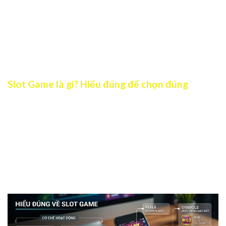
cách và ngân sách của mình. Khi trải nghiệm tại gnbet,
người chơi sẽ tiếp cận nhiều dòng slot khác nhau, từ
truyền thống đến hiện đại. Việc nắm rõ từng thể loại giúp
lựa chọn chính xác hơn và cải thiện hiệu quả ngay từ
những vòng quay đầu tiên.
Slot Game là gì? Hiểu đúng để chọn đúng
Slot Game là hình thức giải trí có yếu tố rủi ro, vận hành
dựa trên việc quay các cuộn (reels) chứa nhiều biểu
tượng với mục tiêu tạo ra tổ hợp thắng trên các dòng
thanh toán (paylines). Toàn bộ kết quả được quyết định
bởi Bộ Tạo Số Ngẫu Nhiên (RNG), đảm bảo mỗi lượt
quay là độc lập, không thể dự đoán trước và duy trì tính
công bằng trong các thể loại Slot Game.