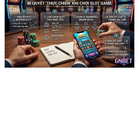
Checklist 4 bí quyết “thực chiến” Slot Game: hiểu RTP &
Volatility, chọn game, quản lý vốn và tránh sai lầm
Chơi Slot Game không chỉ là may rủi, mà còn là một nghệ
thuật quản lý và lựa chọn. Dưới đây là vài kinh nghiệm
xương máu:
Hiểu rõ RTP và Volatility (Biến động):
RTP cao:
Ưu tiên các game có RTP từ 96% trở lên.