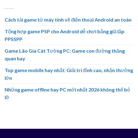
BÀI VIẾT MỚI
Cách tải game từ máy tính về điện thoại Android an toàn
Tổng hợp game PSP cho Android dễ chơi bằng giả lập
PPSSPP
Game Lão Gia Cát Tường PC: Game con đường thăng
quan hay
Top game mobile hay nhất: Giải trí đỉnh cao, nhận thưởng
lớn
Những game offline hay PC mới nhất 2026 không thể bỏ
lỡ