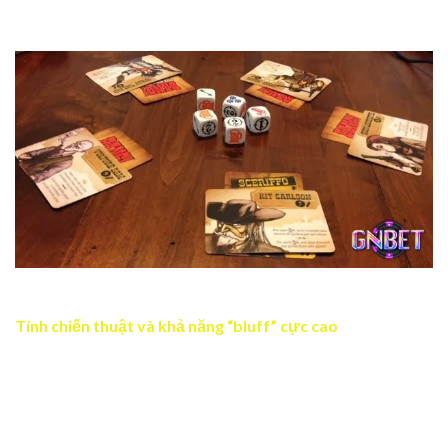
Game Bang
.
Chiến thắng tùy thuộc vào vai và chiến thuật khéo léo
Tính chiến thuật và khả năng “bluff” cực cao
Board Game Bang
đòi hỏi kỹ năng đọc tình huống và phán
đoán tâm lý rất lớn. Người chơi không chỉ cần dùng lá bài
đúng lúc mà còn phải hành động sao cho không lộ vai trò
thật. Việc “diễn” như đồng minh hay kẻ thù là chìa khóa để