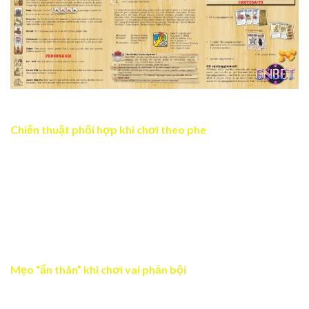
Quan sát kỹ hành động để đoán đúng vai ẩn danh
Chiến thuật phối hợp khi chơi theo phe
Trong Bang, việc phối hợp với người cùng phe là điều bắt
buộc nếu muốn thắng. Phó cảnh sát nên hỗ trợ cảnh sát
trưởng một cách kín đáo, trong khi kẻ ngoài vòng pháp
luật nên hành động cùng lúc để gây áp lực. Chiến thắng
không đến từ cá nhân mà đến từ chiến thuật tập thể hợp
lý và đồng lòng.
Mẹo “ẩn thân” khi chơi vai phản bội
Vai phản bội là vai khó nhất nhưng cũng thú vị nhất trong