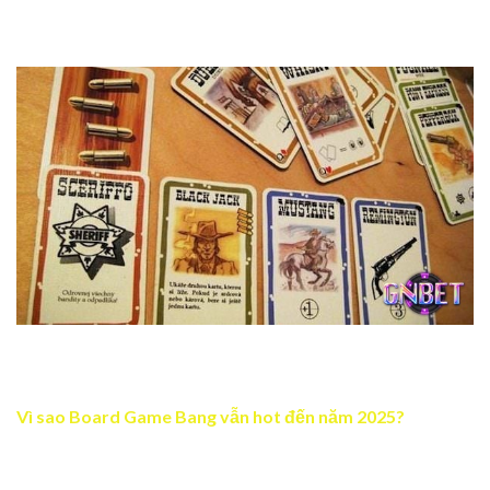
phải bảo vệ mình, vừa tìm ra phe đối lập khiến người chơi
luôn bị cuốn vào mạch game không dứt.
Khám phá lý do Bang! trở thành hiện tượng toàn cầu với cơ
chế ẩn danh
Vì sao Board Game Bang vẫn hot đến năm 2025?
Trong thời đại của game online và mobile, Bang! vẫn giữ
vững chỗ đứng nhờ khả năng kết nối trực tiếp giữa người