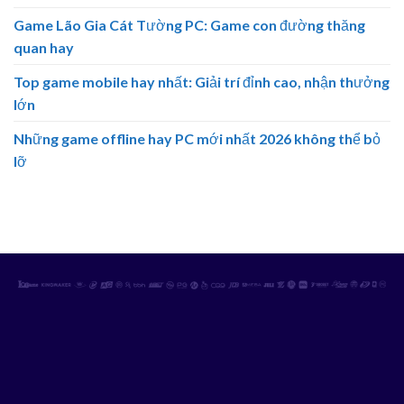
Game Lão Gia Cát Tường PC: Game con đường thăng
quan hay
Top game mobile hay nhất: Giải trí đỉnh cao, nhận thưởng
lớn
Những game offline hay PC mới nhất 2026 không thể bỏ
lỡ