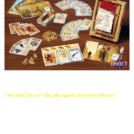
Tham gia đấu trí sinh tồn trong bối cảnh miền Tây nước Mỹ
trong Bang!
Tính chất “ẩn vai” hấp dẫn người chơi như thế nào?
Không giống các board game thông thường,
Board
Game Bang
yêu cầu người chơi giấu kín thân phận và
hành động dựa trên vai trò bí mật. Điều này tạo nên sự
căng thẳng và kịch tính trong mỗi lượt chơi. Việc vừa