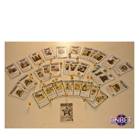
Board Game Bang
. Bạn cần che giấu ý định thật sự đến
thời điểm thích hợp. Hãy giả vờ hỗ trợ phe mạnh hơn
trong giai đoạn đầu và quay lưng đúng lúc để loại họ sau
cùng. Việc giữ thái độ trung lập và hành xử bất ngờ sẽ
giúp bạn vượt qua mọi nghi ngờ.
Nắm vững mẹo “ẩn thân” để trở thành Phản bội hoàn hảo