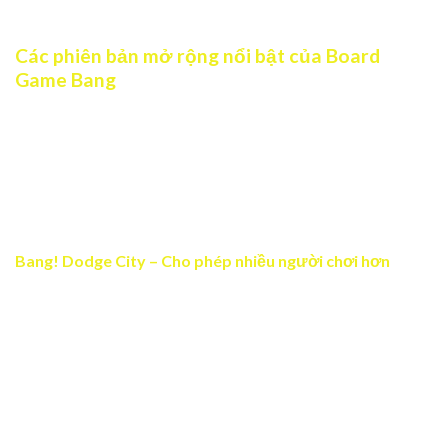
tồn tại lâu dài trong trò chơi đầy mưu mẹo này.
Các phiên bản mở rộng nổi bật của Board
Game Bang
Bên cạnh phiên bản gốc,
Board Game Bang
còn được mở
rộng qua nhiều bản phát hành phụ với luật chơi và thẻ bài
đa dạng hơn. Những bản mở rộng này không chỉ tăng độ
khó mà còn nâng cao chiều sâu chiến thuật, mang lại trải
nghiệm mới mẻ cho cả người chơi cũ lẫn người mới.
Bang! Dodge City – Cho phép nhiều người chơi hơn
Bang! Dodge City là bản mở rộng nổi tiếng nhất của
Board Game Bang
. Nó bổ sung thêm nhân vật, lá bài mới
và đặc biệt là hỗ trợ chơi với số lượng người nhiều hơn
bản gốc. Với nhiều lá bài hành động đặc biệt, bản mở rộng
này mang lại nhịp độ nhanh hơn và sự hỗn loạn hấp dẫn
hơn trong từng ván chơi.