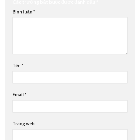
Các trường bắt buộc được đánh dấu
*
Bình luận
*
Tên
*
Email
*
Trang web